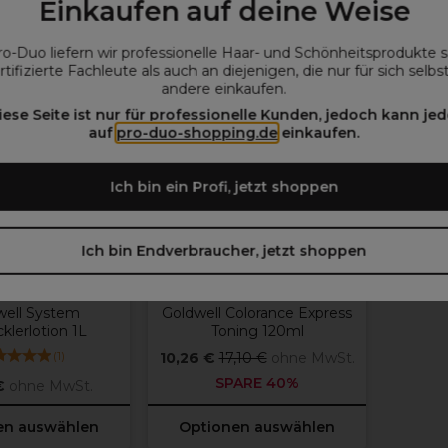
Einkaufen auf deine Weise
ro-Duo liefern wir professionelle Haar- und Schönheitsprodukte 
ANGEBOT
rtifizierte Fachleute als auch an diejenigen, die nur für sich selbs
andere einkaufen.
weitere
iese Seite ist nur für professionelle Kunden, jedoch kann jed
Farbtöne
verfügbar
auf
pro-duo-shopping.de
einkaufen.
Ich bin ein Profi, jetzt shoppen
Ich bin Endverbraucher, jetzt shoppen
Goldwell
Goldwell
well System
Goldwell Colorance Express
klerlotion 1L
Toning 120ml
(
1
)
10,26 €
17,10 €
ohne MwSt.
SPARE 40%
€
ohne MwSt.
en auswählen
Optionen auswählen