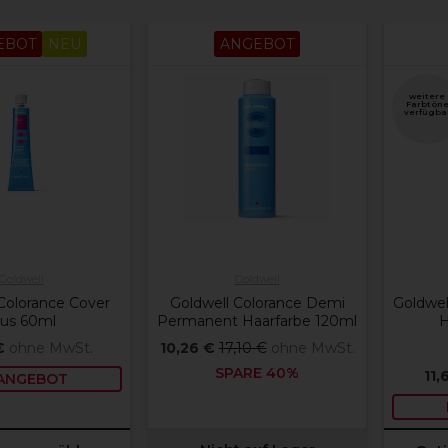
EBOT
NEU
ANGEBOT
weitere
Farbtön
verfügba
Goldwell
Goldwell
Colorance Cover
Goldwell Colorance Demi
Goldwel
lus 60ml
Permanent Haarfarbe 120ml
H
€
ohne MwSt.
10,26 €
17,10 €
ohne MwSt.
SPARE 40%
11,
 ANGEBOT