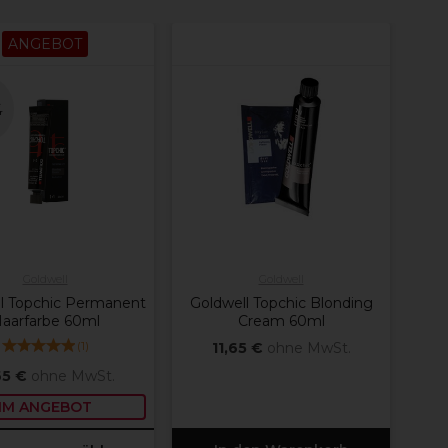
ANGEBOT
e
r
Goldwell
Goldwell
l Topchic Permanent
Goldwell Topchic Blonding
aarfarbe 60ml
Cream 60ml
(
1
)
11,65 €
ohne MwSt.
65 €
ohne MwSt.
IM ANGEBOT