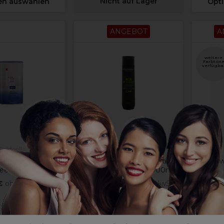
Nicht auf Lager
en auswählen
Opt
ANGEBOT
A
weitere
Farbtön
verfügba
Goldwell
Goldwell
xycur Platin Dust
Goldwell DS Men Anti
Goldw
ree 500g
Dandruff Shampoo 300ml
€
ohne MwSt.
5,63 €
9,38 €
ohne MwSt.
8,
IM ANGEBOT
n Warenkorb
E-Mail erhalten
Opt