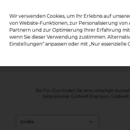
Mit d
Wir verwenden Cookies, um Ihr Erlebnis auf unsere
von Website-Funktionen, zur Personalisierung vo
Partnern und zur Optimierung Ihrer Erfahrung mit 
Marken
Deals
Haare
Elektrogeräte
Salonein
wenn Sie dieser Verwendung zustimmen. Alternativ 
Einstellungen“ anpassen oder mit „Nur essenzielle C
Lieferung und Lieferzeiten
– mehr erfahren
Bei Pro-Duo finden Sie eine vielseitige Auswah
beispielweise Goldwell-Shampoo, Goldwell-H
Größe