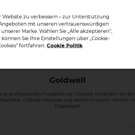
em Code PRO10 erhälst du 10% Rabatt auf deine erste Online Best
r Website zu verbessern – zur Unterstützung
n Angeboten mit unseren vertrauenswürdigen
Suchen
unserer Marke. Wählen Sie „Alle akzeptieren“,
richtung
Kosmetik
Herrenfriseur
Inspiration
Die Professional
können Sie Ihre Einstellungen über „Cookie-
ookies“ fortfahren.
Cookie Politik
Marken
Goldwell
Goldwell
l an professionellen Produkten von Goldwell. Entdecken Sie die 
aarfarbe, Goldwell-Haarspray und weitere Produkte. Setzten Sie
Ergebnisse!.
Fi