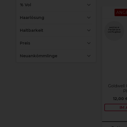
% Vol
ANG
Haarlösung
weitere
Haltbarkeit
Farbtöne
verfügbar
Preis
Neuankömmlinge
Goldwell 
P
12,00 
IM