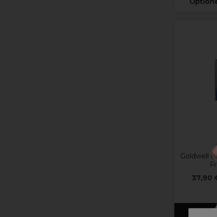
Option
Goldwell O
F
37,90 
In de