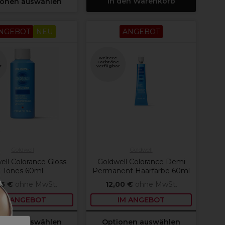
In den Warenkorb
ionen auswählen
NGEBOT
NEU
ANGEBOT
weitere
e
Farbtöne
r
verfügbar
Goldwell
Goldwell
ell Colorance Gloss
Goldwell Colorance Demi
Tones 60ml
Permanent Haarfarbe 60ml
75 €
ohne MwSt.
12,00 €
ohne MwSt.
IM ANGEBOT
IM ANGEBOT
ionen auswählen
Optionen auswählen