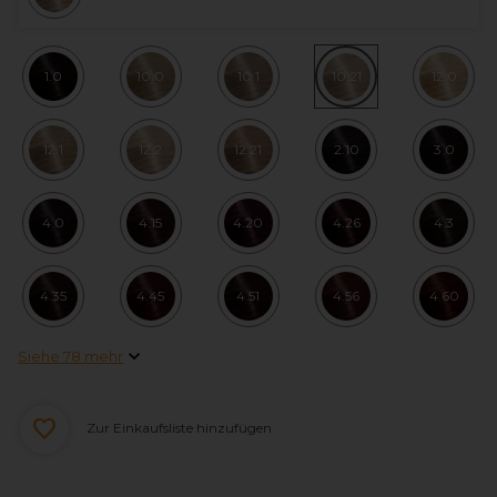
1.0
10.0
10.1
10.21
12.0
12.1
12.2
12.21
2.10
3.0
4.0
4.15
4.20
4.26
4.3
4.35
4.45
4.51
4.56
4.60
Siehe 78 mehr
Zur Einkaufsliste hinzufügen