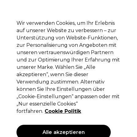
Mit dem Code PRO10 erhälst du 10% Rabatt auf deine erste Online Bestellung
Anmelden
Wir verwenden Cookies, um Ihr Erlebnis
auf unserer Website zu verbessern – zur
Marken
Deals
Haare
Elektrogeräte
Saloneinrichtung
Unterstützung von Website-Funktionen,
zur Personalisierung von Angeboten mit
Lieferung und Lieferzeiten
– mehr erfahren
unseren vertrauenswürdigen Partnern
und zur Optimierung Ihrer Erfahrung mit
unserer Marke. Wählen Sie „Alle
Lômé Paris
akzeptieren“, wenn Sie dieser
Lômé Paris Permanente Haarfarbe
Verwendung zustimmen. Alternativ
100ml
können Sie Ihre Einstellungen über
„Cookie-Einstellungen“ anpassen oder mit
(
89
)
„Nur essenzielle Cookies“
9,15 €
ohne MwSt.
(PROFI-PREIS)
fortfahren.
Cookie Politik
(
10,89 €
inkl. MwSt.)
| 9.15 € pro 100ml
ANGEBOT
Alle akzeptieren