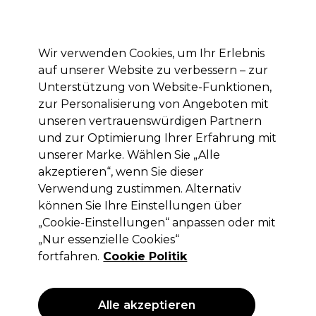
Mit dem Code PRO10 erhälst du 10% Rabatt auf deine erste Online Bestellung
Anmelden
Wir verwenden Cookies, um Ihr Erlebnis
auf unserer Website zu verbessern – zur
Marken
Deals
Haare
Elektrogeräte
Saloneinrichtung
Unterstützung von Website-Funktionen,
zur Personalisierung von Angeboten mit
Lieferung und Lieferzeiten
– mehr erfahren
unseren vertrauenswürdigen Partnern
und zur Optimierung Ihrer Erfahrung mit
unserer Marke. Wählen Sie „Alle
Lômé Paris
akzeptieren“, wenn Sie dieser
Lômé Paris Permanente Haarfarbe
Verwendung zustimmen. Alternativ
100ml
können Sie Ihre Einstellungen über
„Cookie-Einstellungen“ anpassen oder mit
(
89
)
„Nur essenzielle Cookies“
9,15 €
ohne MwSt.
(PROFI-PREIS)
fortfahren.
Cookie Politik
(
10,89 €
inkl. MwSt.)
| 9.15 € pro 100ml
ANGEBOT
Alle akzeptieren