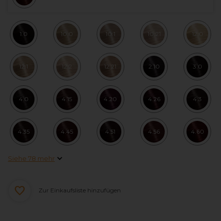
1.0
10.0
10.1
10.21
12.0
12.1
12.2
12.21
2.10
3.0
4.0
4.15
4.20
4.26
4.3
4.35
4.45
4.51
4.56
4.60
Siehe 78 mehr
Zur Einkaufsliste hinzufügen