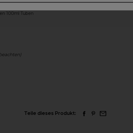
 den 100ml Tuben
beachten)
Teile dieses Produkt: