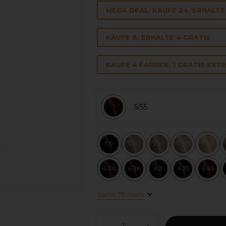
MEGA DEAL: KAUFE 24, ERHALTE 
KAUFE 8, ERHALTE 4 GRATIS
KAUFE 4 FARBEN, 1 GRATIS EXT
5/55
1.0
10.0
10.1
10.21
12.0
4.20
4.26
4.3
4.35
4.45
Siehe 78 mehr