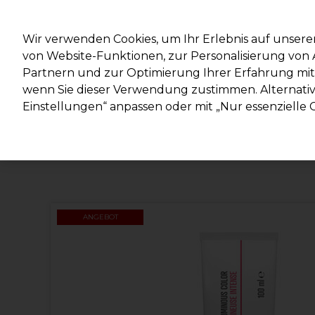
Mit d
Wir verwenden Cookies, um Ihr Erlebnis auf unsere
von Website-Funktionen, zur Personalisierung vo
Partnern und zur Optimierung Ihrer Erfahrung mit 
Marken
Deals
Haare
Elektrogeräte
Salonein
wenn Sie dieser Verwendung zustimmen. Alternativ 
Einstellungen“ anpassen oder mit „Nur essenzielle C
Lieferung und Lieferzeiten
– mehr erfahren
ANGEBOT