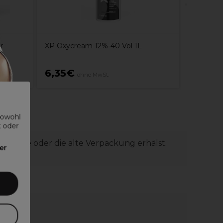
r
XP Oxycream 12%-40 Vol 1L
6,35€
17,45
ohne MwSt.
sowohl
t oder
 aktuelle oder die alte Verpackung erhälst.
er