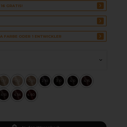
16 GRATIS!
RA FARBE ODER 1 ENTWICKLER
12.1
12.2
12.21
2.10
3.0
4.0
4.15
4.51
4.56
4.60