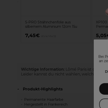
S-PRO Strähnchenfolie aus
XP100 
silbernem Aluminium 12cm 15u
Perman
7,45€
5,05
ohne MwSt.
Bei P
an ze
Wichtige Information:
Lômé Paris ist dabei, 
D
Leider kannst du nicht wählen, welche du erh
Produkt-Highlights
Permanente Haarfarbe
Hergestellt in Frankereich