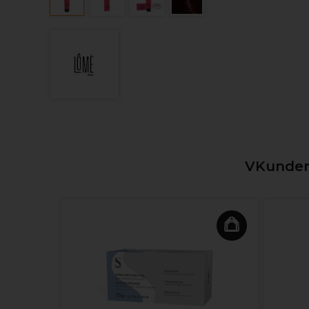
VKunden,
alt