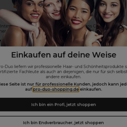
Intense Radiance
Lômé Paris Crème-Entwickle
ent Haarfarbe 100ml 7.0C
12%-40Vol 1L
€
6,85€
ohne MwSt.
ohne MwSt.
Einkaufen auf deine Weise
ro-Duo liefern wir professionelle Haar- und Schönheitsprodukte 
rtifizierte Fachleute als auch an diejenigen, die nur für sich selbs
andere einkaufen.
die Verpackung zu ändern. Es kann also sein, dass du die
iese Seite ist nur für professionelle Kunden, jedoch kann jed
alten wirst.
auf
pro-duo-shopping.de
einkaufen.
Ich bin ein Profi, jetzt shoppen
Ich bin Endverbraucher, jetzt shoppen