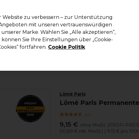
em Code PRO10 erhälst du 10% Rabatt auf deine erste Online Best
r Website zu verbessern – zur Unterstützung
n Angeboten mit unseren vertrauenswürdigen
Suchen
unserer Marke. Wählen Sie „Alle akzeptieren“,
richtung
Kosmetik
Herrenfriseur
Inspiration
Die Professional
können Sie Ihre Einstellungen über „Cookie-
ookies“ fortfahren.
Cookie Politik
Haare
Haarfarbe
Permanente Haarfarbe
Lômé Paris
Lômé Paris Permanente
(
89
)
9,15 €
ohne MwSt.
(PROFI-PREIS
(
10,89 €
inkl. MwSt.)
| 9.15 € pro 100