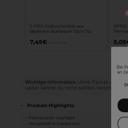
S-PRO Strähnchenfolie aus
XP100 
silbernem Aluminium 12cm 15u
Perman
7,45€
5,05
ohne MwSt.
Bei P
an ze
Wichtige Information:
Lômé Paris ist dabei, 
D
Leider kannst du nicht wählen, welche du erh
Produkt-Highlights
Permanente Haarfarbe
Hergestellt in Frankereich