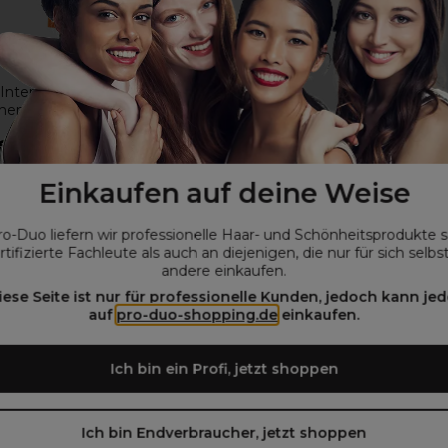
Intense Radiance
ent Haarfarbe 100ml 7.0C
€
ohne MwSt.
Einkaufen auf deine Weise
ro-Duo liefern wir professionelle Haar- und Schönheitsprodukte 
rtifizierte Fachleute als auch an diejenigen, die nur für sich selbs
andere einkaufen.
die Verpackung zu ändern. Es kann also sein, dass du die
iese Seite ist nur für professionelle Kunden, jedoch kann jed
alten wirst.
auf
pro-duo-shopping.de
einkaufen.
Ich bin ein Profi, jetzt shoppen
Ich bin Endverbraucher, jetzt shoppen