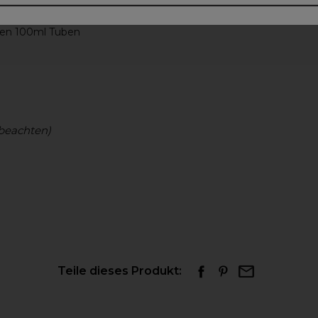
 den 100ml Tuben
beachten)
Teile dieses Produkt: