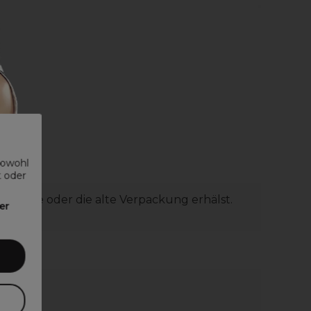
sowohl
t oder
 aktuelle oder die alte Verpackung erhälst.
er