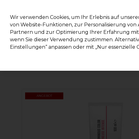
Mit d
Wir verwenden Cookies, um Ihr Erlebnis auf unsere
von Website-Funktionen, zur Personalisierung vo
Partnern und zur Optimierung Ihrer Erfahrung mit 
Marken
Deals
Haare
Elektrogeräte
Salonein
wenn Sie dieser Verwendung zustimmen. Alternativ 
Einstellungen“ anpassen oder mit „Nur essenzielle C
Lieferung und Lieferzeiten
– mehr erfahren
ANGEBOT