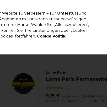
em Code PRO10 erhälst du 10% Rabatt auf deine erste Online Best
r Website zu verbessern – zur Unterstützung
n Angeboten mit unseren vertrauenswürdigen
Suchen
unserer Marke. Wählen Sie „Alle akzeptieren“,
richtung
Kosmetik
Herrenfriseur
Inspiration
Die Professional
können Sie Ihre Einstellungen über „Cookie-
ookies“ fortfahren.
Cookie Politik
Haare
Haarfarbe
Permanente Haarfarbe
Lômé Paris
Lômé Paris Permanente
(
89
)
9,15 €
ohne MwSt.
(PROFI-PREIS
(
10,89 €
inkl. MwSt.)
| 9.15 € pro 100