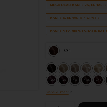
MEGA DEAL: KAUFE 24, ERHALTE 
KAUFE 8, ERHALTE 4 GRATIS
KAUFE 4 FARBEN, 1 GRATIS EXT
6/34
1.0
10.0
10.1
10.21
12.0
4.20
4.26
4.3
4.35
4.45
Siehe 78 mehr