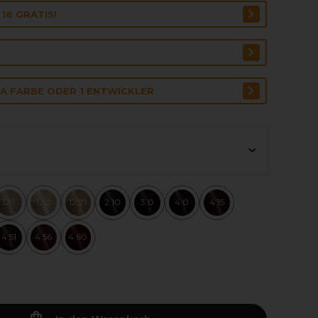
16 GRATIS!
RA FARBE ODER 1 ENTWICKLER
12.1
12.2
12.21
2.10
3.0
4.0
4.15
4.51
4.56
4.60