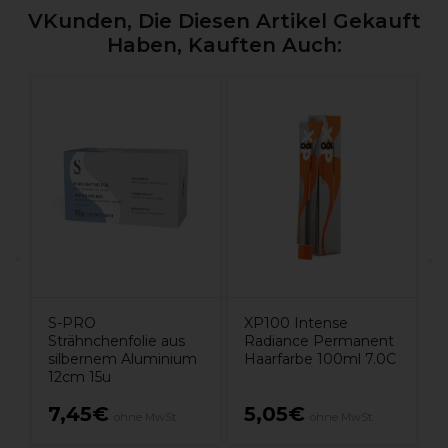
VKunden, Die Diesen Artikel Gekauft
Haben, Kauften Auch:
E
0
1
S-PRO
XP100 Intense
Strähnchenfolie aus
Radiance Permanent
silbernem Aluminium
Haarfarbe 100ml 7.0C
12cm 15u
7,45€
5,05€
ohne MwSt.
ohne MwSt.