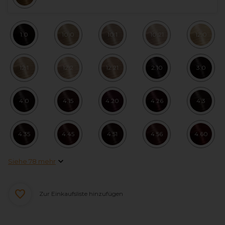
1.0
10.0
10.1
10.21
12.0
12.1
12.2
12.21
2.10
3.0
4.0
4.15
4.20
4.26
4.3
4.35
4.45
4.51
4.56
4.60
Siehe 78 mehr
Zur Einkaufsliste hinzufügen