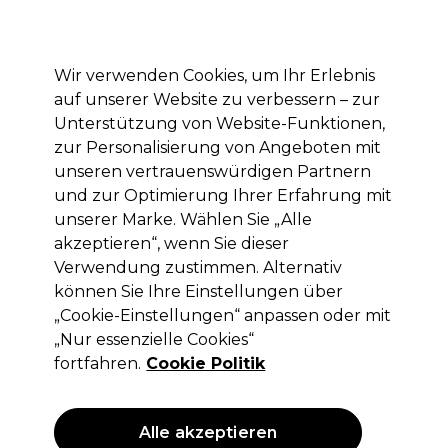
Mit dem Code PRO10 erhälst du 10% Rabatt auf deine erste Online Bestellung
Anmelden
Wir verwenden Cookies, um Ihr Erlebnis
auf unserer Website zu verbessern – zur
Marken
Deals
Haare
Elektrogeräte
Saloneinrichtung
Unterstützung von Website-Funktionen,
zur Personalisierung von Angeboten mit
Lieferung und Lieferzeiten
– mehr erfahren
unseren vertrauenswürdigen Partnern
und zur Optimierung Ihrer Erfahrung mit
unserer Marke. Wählen Sie „Alle
Lômé Paris
akzeptieren“, wenn Sie dieser
Lômé Paris Permanente Haarfarbe
Verwendung zustimmen. Alternativ
100ml
können Sie Ihre Einstellungen über
„Cookie-Einstellungen“ anpassen oder mit
(
89
)
„Nur essenzielle Cookies“
9,15 €
ohne MwSt.
(PROFI-PREIS)
fortfahren.
Cookie Politik
(
10,89 €
inkl. MwSt.)
| 9.15 € pro 100ml
ANGEBOT
Alle akzeptieren