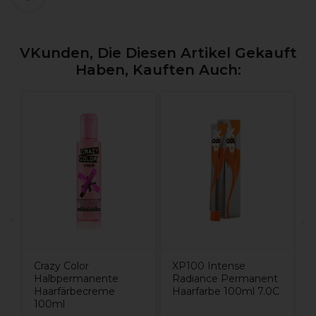
VKunden, Die Diesen Artikel Gekauft
Haben, Kauften Auch:
W
W
9
Crazy Color
XP100 Intense
Halbpermanente
Radiance Permanent
Haarfärbecreme
Haarfarbe 100ml 7.0C
100ml