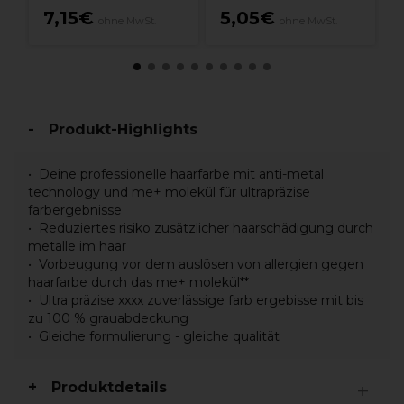
7,15€
5,05€
ohne MwSt.
ohne MwSt.
Produkt-Highlights
Deine professionelle haarfarbe mit anti-metal
technology und me+ molekül für ultrapräzise
farbergebnisse
Reduziertes risiko zusätzlicher haarschädigung durch
metalle im haar
Vorbeugung vor dem auslösen von allergien gegen
haarfarbe durch das me+ molekül**
Ultra präzise xxxx zuverlässige farb ergebisse mit bis
zu 100 % grauabdeckung
Gleiche formulierung - gleiche qualität
Produktdetails