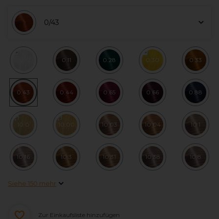
0/43
0.00
0.11
0.28
0.30
0.33
0.43
0.44
0.65
0.66
0.88
10.0
10.00
10.03
10.04
10.1
10.16
10.3
10.31
10.38
10.8
Siehe 150 mehr
Zur Einkaufsliste hinzufügen