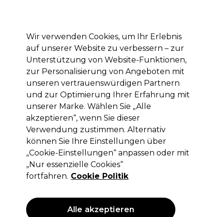
Mit dem Code PRO10 erhälst du 10% Rabatt auf deine erste Online Bestellung
Anmelden
Wir verwenden Cookies, um Ihr Erlebnis
auf unserer Website zu verbessern – zur
Marken
Deals
Haare
Elektrogeräte
Saloneinrichtung
Unterstützung von Website-Funktionen,
zur Personalisierung von Angeboten mit
Lieferung und Lieferzeiten
– mehr erfahren
unseren vertrauenswürdigen Partnern
und zur Optimierung Ihrer Erfahrung mit
unserer Marke. Wählen Sie „Alle
Wella Professionals
akzeptieren“, wenn Sie dieser
Wella Professionals Koleston Perfect
Verwendung zustimmen. Alternativ
Permanente Haarfarbe 0/43 60ml
können Sie Ihre Einstellungen über
„Cookie-Einstellungen“ anpassen oder mit
(
68
)
„Nur essenzielle Cookies“
12,60 €
ohne MwSt.
(PROFI-PREIS)
fortfahren.
Cookie Politik
(
14,99 €
inkl. MwSt.)
| 21.00 € pro 100ml
ANGEBOT
Alle akzeptieren