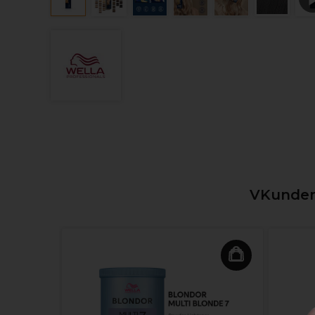
VKunden,
ege-