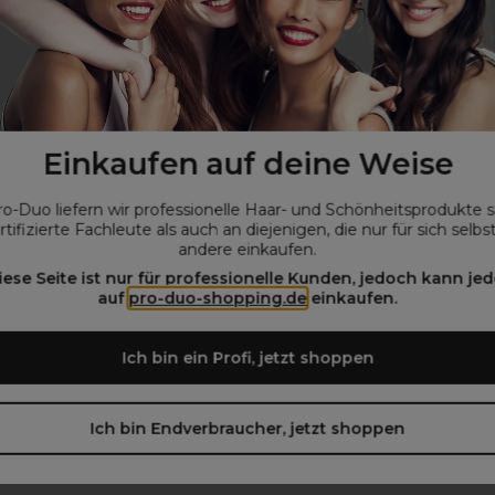
Intense Radiance
Osmo Super Silver Intensives 
Einkaufen auf deine Weise
ent Haarfarbe 100ml 7.0C
Shampoo 1L
ro-Duo liefern wir professionelle Haar- und Schönheitsprodukte 
€
21,75€
ohne MwSt.
ohne MwSt.
rtifizierte Fachleute als auch an diejenigen, die nur für sich selbs
andere einkaufen.
iese Seite ist nur für professionelle Kunden, jedoch kann jed
auf
pro-duo-shopping.de
einkaufen.
Ich bin ein Profi, jetzt shoppen
bnis.
Ich bin Endverbraucher, jetzt shoppen
n Haarfarbe zu entwickeln um das bis zu 60-fache**