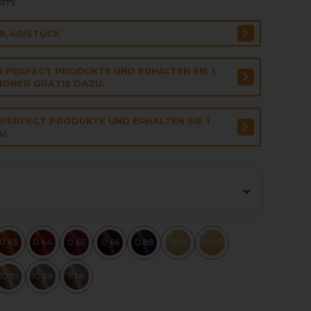
00ml
€8,40/STÜCK
N PERFECT PRODUKTE UND ERHALTEN SIE 1
IONER GRATIS DAZU.
 PERFECT PRODUKTE UND ERHALTEN SIE 1
U.
0.43
0.44
0.65
0.66
0.88
10.0
10.00
10.31
10.38
10.8