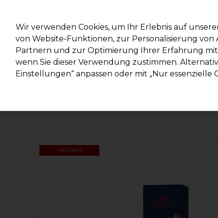
Mit d
Wir verwenden Cookies, um Ihr Erlebnis auf unsere
von Website-Funktionen, zur Personalisierung vo
Partnern und zur Optimierung Ihrer Erfahrung mit 
Marken
Deals
Haare
Elektrogeräte
Salonein
wenn Sie dieser Verwendung zustimmen. Alternativ 
Einstellungen“ anpassen oder mit „Nur essenzielle C
Lieferung und Lieferzeiten
– mehr erfahren
ANGEBOT