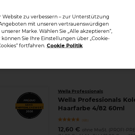
em Code PRO10 erhälst du 10% Rabatt auf deine erste Online Best
r Website zu verbessern – zur Unterstützung
n Angeboten mit unseren vertrauenswürdigen
Suchen
unserer Marke. Wählen Sie „Alle akzeptieren“,
richtung
Kosmetik
Herrenfriseur
Inspiration
Die Professional
können Sie Ihre Einstellungen über „Cookie-
ookies“ fortfahren.
Cookie Politik
Haare
Haarfarbe
Permanente Haarfarbe
Wella Professionals
Wella Professionals Ko
Haarfarbe 4/82 60ml
(
68
)
12,60 €
ohne MwSt.
(PROFI-PRE