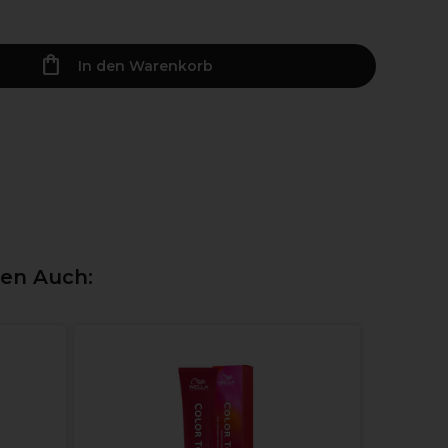
In den Warenkorb
ten Auch:
Wella Pro
Brillian