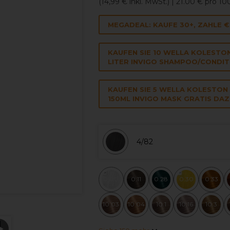
(
14,99 €
inkl. MwSt.)
| 21.00 € pro 1
MEGADEAL: KAUFE 30+, ZAHLE 
KAUFEN SIE 10 WELLA KOLESTO
LITER INVIGO SHAMPOO/CONDIT
KAUFEN SIE 5 WELLA KOLESTON
150ML INVIGO MASK GRATIS DAZ
4/82
0.00
0.11
0.28
0.30
0.33
10.03
10.04
10.1
10.16
10.3