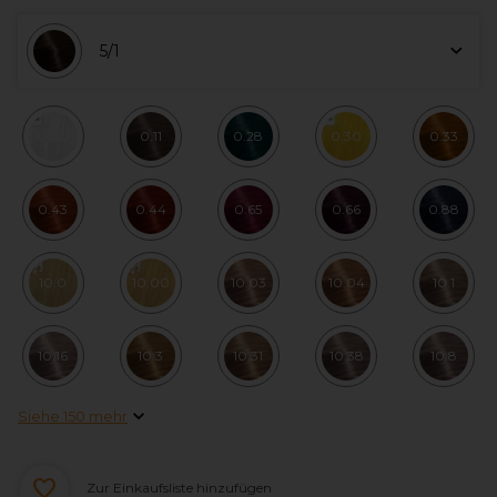
5/1
0.00
0.11
0.28
0.30
0.33
0.43
0.44
0.65
0.66
0.88
10.0
10.00
10.03
10.04
10.1
10.16
10.3
10.31
10.38
10.8
Siehe 150 mehr
Zur Einkaufsliste hinzufügen