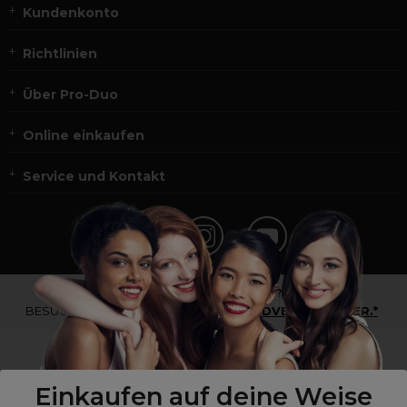
Kundenkonto
Richtlinien
Über Pro-Duo
Online einkaufen
Service und Kontakt
*Du bist kein Profikunde?
BESUCHE
UNSERE WEBSEITE FÜR ENDVERBRAUCHER.*
Einkaufen auf deine Weise