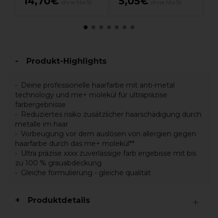
14,70€
5,05€
ohne MwSt.
ohne MwSt.
Produkt-Highlights
Deine professionelle haarfarbe mit anti-metal
technology und me+ molekül für ultrapräzise
farbergebnisse
Reduziertes risiko zusätzlicher haarschädigung durch
metalle im haar
Vorbeugung vor dem auslösen von allergien gegen
haarfarbe durch das me+ molekül**
Ultra präzise xxxx zuverlässige farb ergebisse mit bis
zu 100 % grauabdeckung
Gleiche formulierung - gleiche qualität
Produktdetails