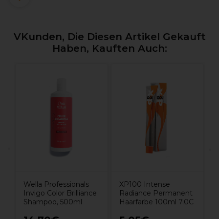
VKunden, Die Diesen Artikel Gekauft
Haben, Kauften Auch:
W
C
H
M
Wella Professionals
XP100 Intense
Invigo Color Brilliance
Radiance Permanent
Shampoo, 500ml
Haarfarbe 100ml 7.0C