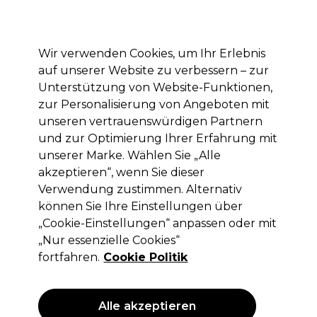
Mit dem Code PRO10 erhälst du 10% Rabatt auf deine erste Online Bestellung
Anmelden
Wir verwenden Cookies, um Ihr Erlebnis
auf unserer Website zu verbessern – zur
Marken
Deals
Haare
Elektrogeräte
Saloneinrichtung
Unterstützung von Website-Funktionen,
zur Personalisierung von Angeboten mit
Lieferung und Lieferzeiten
– mehr erfahren
unseren vertrauenswürdigen Partnern
und zur Optimierung Ihrer Erfahrung mit
unserer Marke. Wählen Sie „Alle
Wella Professionals
akzeptieren“, wenn Sie dieser
Wella Professionals Koleston Perfect
Verwendung zustimmen. Alternativ
Permanente Haarfarbe 5/1 60ml
können Sie Ihre Einstellungen über
„Cookie-Einstellungen“ anpassen oder mit
(
68
)
„Nur essenzielle Cookies“
12,60 €
ohne MwSt.
(PROFI-PREIS)
fortfahren.
Cookie Politik
(
14,99 €
inkl. MwSt.)
| 21.00 € pro 100ml
ANGEBOT
Alle akzeptieren