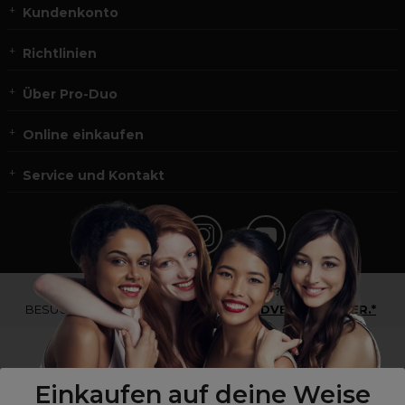
Kundenkonto
Richtlinien
Über Pro-Duo
Online einkaufen
Service und Kontakt
*Du bist kein Profikunde?
BESUCHE
UNSERE WEBSEITE FÜR ENDVERBRAUCHER.*
Einkaufen auf deine Weise