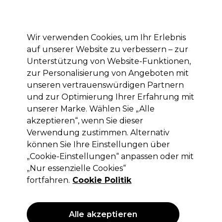
Mit dem Code PRO10 erhälst du 10% Rabatt auf deine erste Online Bestellung
Anmelden
Wir verwenden Cookies, um Ihr Erlebnis
auf unserer Website zu verbessern – zur
Marken
Deals
Haare
Elektrogeräte
Saloneinrichtung
Unterstützung von Website-Funktionen,
zur Personalisierung von Angeboten mit
Lieferung und Lieferzeiten
– mehr erfahren
unseren vertrauenswürdigen Partnern
und zur Optimierung Ihrer Erfahrung mit
unserer Marke. Wählen Sie „Alle
Wella Professionals
akzeptieren“, wenn Sie dieser
Wella Professionals Koleston Perfect
Verwendung zustimmen. Alternativ
Permanente Haarfarbe 6/74 60ml
können Sie Ihre Einstellungen über
„Cookie-Einstellungen“ anpassen oder mit
(
68
)
„Nur essenzielle Cookies“
12,60 €
ohne MwSt.
(PROFI-PREIS)
fortfahren.
Cookie Politik
(
14,99 €
inkl. MwSt.)
| 21.00 € pro 100ml
ANGEBOT
Alle akzeptieren