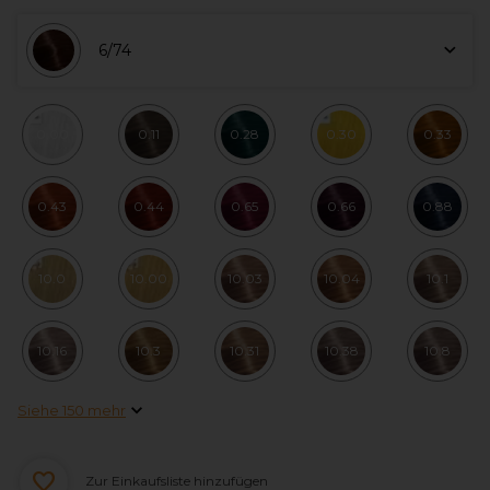
6/74
0.00
0.11
0.28
0.30
0.33
0.43
0.44
0.65
0.66
0.88
10.0
10.00
10.03
10.04
10.1
10.16
10.3
10.31
10.38
10.8
Siehe 150 mehr
Zur Einkaufsliste hinzufügen