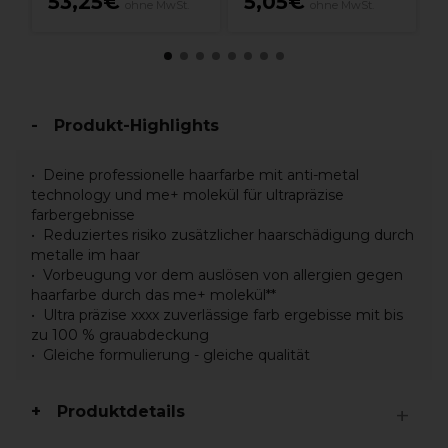
53,25€
5,05€
ohne MwSt.
ohne MwSt.
Produkt-Highlights
Deine professionelle haarfarbe mit anti-metal
technology und me+ molekül für ultrapräzise
farbergebnisse
Reduziertes risiko zusätzlicher haarschädigung durch
metalle im haar
Vorbeugung vor dem auslösen von allergien gegen
haarfarbe durch das me+ molekül**
Ultra präzise xxxx zuverlässige farb ergebisse mit bis
zu 100 % grauabdeckung
Gleiche formulierung - gleiche qualität
Produktdetails