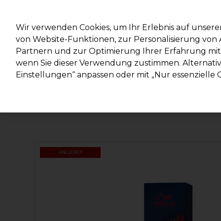
Mit d
Wir verwenden Cookies, um Ihr Erlebnis auf unsere
von Website-Funktionen, zur Personalisierung vo
Partnern und zur Optimierung Ihrer Erfahrung mit 
Marken
Deals
Haare
Elektrogeräte
Salonein
wenn Sie dieser Verwendung zustimmen. Alternativ 
Einstellungen“ anpassen oder mit „Nur essenzielle C
Lieferung und Lieferzeiten
– mehr erfahren
ANGEBOT