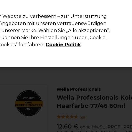
em Code PRO10 erhälst du 10% Rabatt auf deine erste Online Best
r Website zu verbessern – zur Unterstützung
n Angeboten mit unseren vertrauenswürdigen
Suchen
unserer Marke. Wählen Sie „Alle akzeptieren“,
richtung
Kosmetik
Herrenfriseur
Inspiration
Die Professional
können Sie Ihre Einstellungen über „Cookie-
ookies“ fortfahren.
Cookie Politik
Haare
Haarfarbe
Permanente Haarfarbe
Wella Professionals
Wella Professionals Ko
Haarfarbe 77/46 60ml
(
68
)
12,60 €
ohne MwSt.
(PROFI-PRE