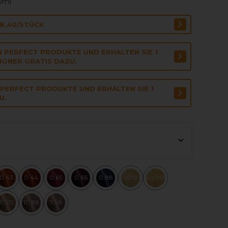
00ml
€8,40/STÜCK
N PERFECT PRODUKTE UND ERHALTEN SIE 1
IONER GRATIS DAZU.
 PERFECT PRODUKTE UND ERHALTEN SIE 1
U.
0.43
0.44
0.65
0.66
0.88
10.0
10.00
10.31
10.38
10.8