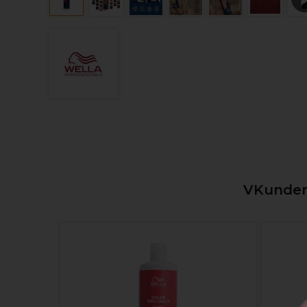
VKunden,
nde