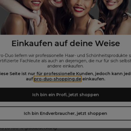
Intense Radiance
Wella Professionals Color To
Einkaufen auf deine Weise
ent Haarfarbe 100ml 7.0C
Demi-permanente Haarfarbe
Mittelblond Asch-Fumé 60m
ro-Duo liefern wir professionelle Haar- und Schönheitsprodukte 
€
12,60€
ohne MwSt.
ohne MwSt.
rtifizierte Fachleute als auch an diejenigen, die nur für sich selbs
andere einkaufen.
iese Seite ist nur für professionelle Kunden, jedoch kann jed
auf
pro-duo-shopping.de
einkaufen.
Ich bin ein Profi, jetzt shoppen
chnology und me+ molekül für ultrapräzise farbergebnisse
Ich bin Endverbraucher, jetzt shoppen
urch metalle im haar
n haarfarbe durch das me+ molekül**
t bis zu 100 % grauabdeckung