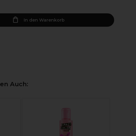
In den Warenkorb
ten Auch:
Osmo Fib
Gestaltu