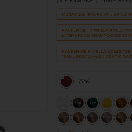
(
14,99 €
inkl. MwSt.)
| 21.00 € pro 1
MEGADEAL: KAUFE 30+, ZAHLE 
KAUFEN SIE 10 WELLA KOLESTO
LITER INVIGO SHAMPOO/CONDIT
KAUFEN SIE 5 WELLA KOLESTON
150ML INVIGO MASK GRATIS DAZ
77/46
0.00
0.11
0.28
0.30
0.33
10.03
10.04
10.1
10.16
10.3