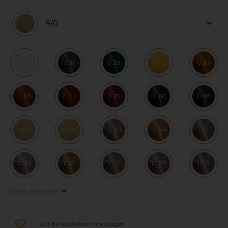
9/0
0.00
0.11
0.28
0.30
0.33
0.43
0.44
0.65
0.66
0.88
10.0
10.00
10.03
10.04
10.1
10.16
10.3
10.31
10.38
10.8
Siehe 150 mehr
Zur Einkaufsliste hinzufügen