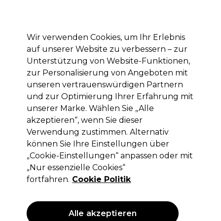
Mit dem Code PRO10 erhälst du 10% Rabatt auf deine erste Online Bestellung
Anmelden
Wir verwenden Cookies, um Ihr Erlebnis
auf unserer Website zu verbessern – zur
Marken
Deals
Haare
Elektrogeräte
Saloneinrichtung
Unterstützung von Website-Funktionen,
zur Personalisierung von Angeboten mit
Lieferung und Lieferzeiten
– mehr erfahren
unseren vertrauenswürdigen Partnern
und zur Optimierung Ihrer Erfahrung mit
unserer Marke. Wählen Sie „Alle
Wella Professionals
akzeptieren“, wenn Sie dieser
Wella Professionals Koleston Perfect
Verwendung zustimmen. Alternativ
Permanente Haarfarbe 9/0 60ml
können Sie Ihre Einstellungen über
„Cookie-Einstellungen“ anpassen oder mit
(
68
)
„Nur essenzielle Cookies“
12,60 €
ohne MwSt.
(PROFI-PREIS)
fortfahren.
Cookie Politik
(
14,99 €
inkl. MwSt.)
| 21.00 € pro 100ml
ANGEBOT
Alle akzeptieren