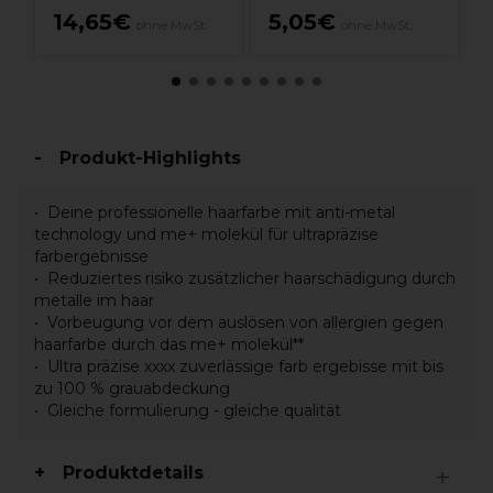
14,65€
5,05€
ohne MwSt.
ohne MwSt.
Produkt-Highlights
Deine professionelle haarfarbe mit anti-metal
technology und me+ molekül für ultrapräzise
farbergebnisse
Reduziertes risiko zusätzlicher haarschädigung durch
metalle im haar
Vorbeugung vor dem auslösen von allergien gegen
haarfarbe durch das me+ molekül**
Ultra präzise xxxx zuverlässige farb ergebisse mit bis
zu 100 % grauabdeckung
Gleiche formulierung - gleiche qualität
Produktdetails