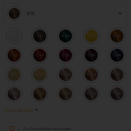
9/16
0.00
0.11
0.28
0.30
0.33
0.43
0.44
0.65
0.66
0.88
10.0
10.00
10.03
10.04
10.1
10.16
10.3
10.31
10.38
10.8
Siehe 150 mehr
Zur Einkaufsliste hinzufügen