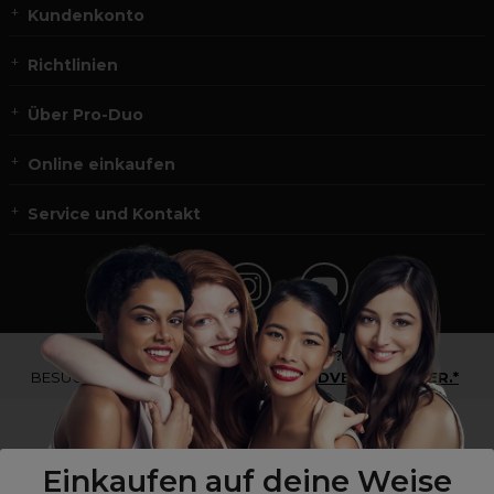
Kundenkonto
Richtlinien
Über Pro-Duo
Online einkaufen
Service und Kontakt
*Du bist kein Profikunde?
BESUCHE
UNSERE WEBSEITE FÜR ENDVERBRAUCHER.*
Einkaufen auf deine Weise