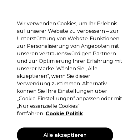
Mit dem Code PRO10 erhälst du 10% Rabatt auf deine erste Online Bestellung
Anmelden
Wir verwenden Cookies, um Ihr Erlebnis
auf unserer Website zu verbessern – zur
Marken
Deals
Haare
Elektrogeräte
Saloneinrichtung
Unterstützung von Website-Funktionen,
zur Personalisierung von Angeboten mit
Lieferung und Lieferzeiten
– mehr erfahren
unseren vertrauenswürdigen Partnern
und zur Optimierung Ihrer Erfahrung mit
unserer Marke. Wählen Sie „Alle
Wella Professionals
akzeptieren“, wenn Sie dieser
Wella Professionals Koleston Perfect
Verwendung zustimmen. Alternativ
Permanente Haarfarbe 9/16 60ml
können Sie Ihre Einstellungen über
„Cookie-Einstellungen“ anpassen oder mit
(
68
)
„Nur essenzielle Cookies“
12,60 €
ohne MwSt.
(PROFI-PREIS)
fortfahren.
Cookie Politik
(
14,99 €
inkl. MwSt.)
| 21.00 € pro 100ml
ANGEBOT
Alle akzeptieren