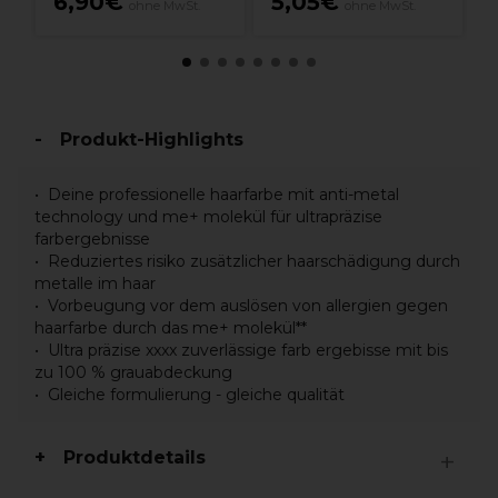
6,90€
5,05€
ohne MwSt.
ohne MwSt.
M
Produkt-Highlights
Deine professionelle haarfarbe mit anti-metal
technology und me+ molekül für ultrapräzise
farbergebnisse
Reduziertes risiko zusätzlicher haarschädigung durch
metalle im haar
Vorbeugung vor dem auslösen von allergien gegen
haarfarbe durch das me+ molekül**
Ultra präzise xxxx zuverlässige farb ergebisse mit bis
zu 100 % grauabdeckung
Gleiche formulierung - gleiche qualität
Produktdetails