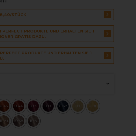
00ml
€8,40/STÜCK
N PERFECT PRODUKTE UND ERHALTEN SIE 1
IONER GRATIS DAZU.
 PERFECT PRODUKTE UND ERHALTEN SIE 1
U.
0.43
0.44
0.65
0.66
0.88
10.0
10.00
10.31
10.38
10.8