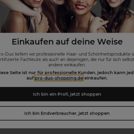
Intense Radiance
Wella Professionals Welloxon
Einkaufen auf deine Weise
ent Haarfarbe 100ml 7.0C
Perfect Pastel 1.9%-6Vol 1l
€
15,75€
ro-Duo liefern wir professionelle Haar- und Schönheitsprodukte 
ohne MwSt.
ohne MwSt.
rtifizierte Fachleute als auch an diejenigen, die nur für sich selbs
andere einkaufen.
iese Seite ist nur für professionelle Kunden, jedoch kann jed
auf
pro-duo-shopping.de
einkaufen.
Ich bin ein Profi, jetzt shoppen
chnology und me+ molekül für ultrapräzise farbergebnisse
urch metalle im haar
Ich bin Endverbraucher, jetzt shoppen
n haarfarbe durch das me+ molekül**
t bis zu 100 % grauabdeckung