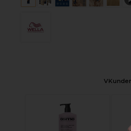
VKunden,
 Multi