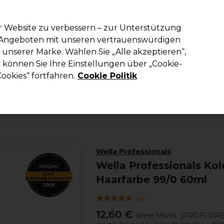
em Code PRO10 erhälst du 10% Rabatt auf deine erste Online Best
r Website zu verbessern – zur Unterstützung
n Angeboten mit unseren vertrauenswürdigen
Suchen
unserer Marke. Wählen Sie „Alle akzeptieren“,
richtung
Kosmetik
Herrenfriseur
Inspiration
Die Professional
können Sie Ihre Einstellungen über „Cookie-
ookies“ fortfahren.
Cookie Politik
Haare
Haarfarbe
Permanente Haarfarbe
Wella Professionals
Wella Professionals Ko
Haarfarbe 99/0 60ml
(
68
)
12,60 €
ohne MwSt.
(PROFI-PRE