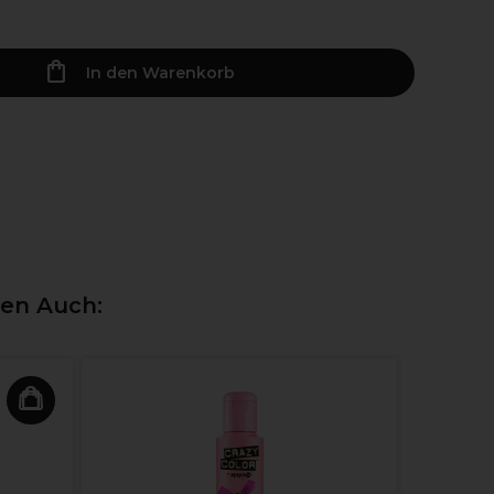
In den Warenkorb
ten Auch:
Wella In
Shampoo