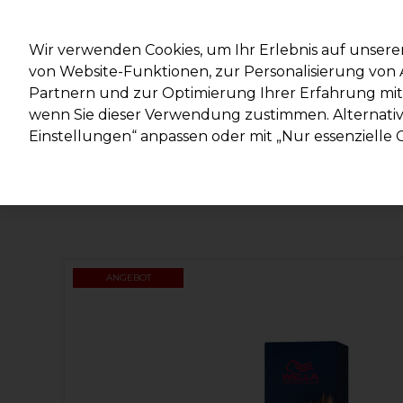
Mit d
Wir verwenden Cookies, um Ihr Erlebnis auf unsere
von Website-Funktionen, zur Personalisierung vo
Partnern und zur Optimierung Ihrer Erfahrung mit 
Marken
Deals
Haare
Elektrogeräte
Salonein
wenn Sie dieser Verwendung zustimmen. Alternativ 
Einstellungen“ anpassen oder mit „Nur essenzielle C
Lieferung und Lieferzeiten
– mehr erfahren
ANGEBOT