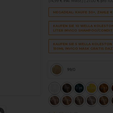
(
14,99 €
inkl. MwSt.)
| 21.00 € pro 1
MEGADEAL: KAUFE 30+, ZAHLE 
KAUFEN SIE 10 WELLA KOLESTO
LITER INVIGO SHAMPOO/CONDIT
KAUFEN SIE 5 WELLA KOLESTON
150ML INVIGO MASK GRATIS DAZ
99/0
0.00
0.11
0.28
0.30
0.33
10.03
10.04
10.1
10.16
10.3