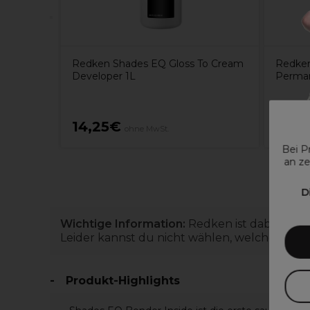
Redken Shades EQ Gloss To Cream
Redke
Developer 1L
Perman
14,25€
6,36
ohne MwSt.
Bei P
an ze
D
Wichtige Information:
Redken ist dabei, die 
Leider kannst du nicht wählen, welche du erh
Produkt-Highlights