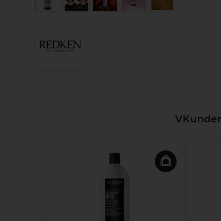
VKunden,
lle 97cm