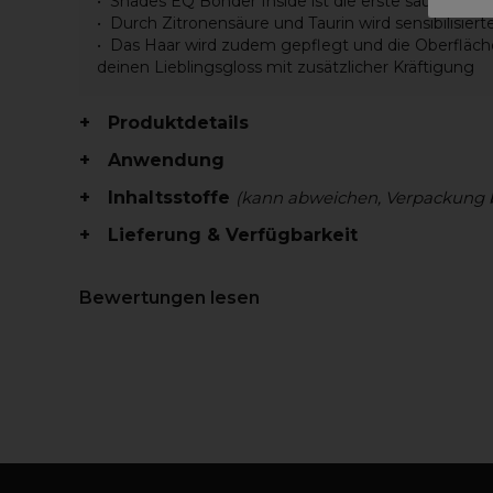
Shades EQ Bonder Inside ist die erste saure Tön
Durch Zitronensäure und Taurin wird sensibilisie
Das Haar wird zudem gepflegt und die Oberfläche
deinen Lieblingsgloss mit zusätzlicher Kräftigung
Produktdetails
Anwendung
Inhaltsstoffe
(kann abweichen, Verpackung 
Lieferung & Verfügbarkeit
Bewertungen lesen