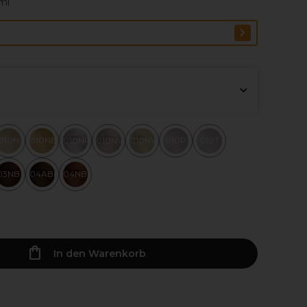
0ml
010N
010NB
010NP
010NV
010NW
010P
010T
03NB
04ABn
04NB
In den Warenkorb