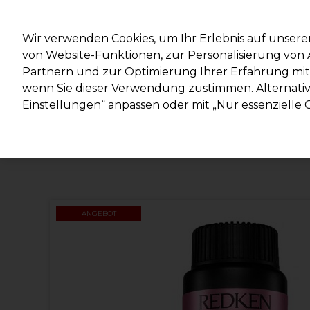
Mit d
Wir verwenden Cookies, um Ihr Erlebnis auf unsere
von Website-Funktionen, zur Personalisierung vo
Partnern und zur Optimierung Ihrer Erfahrung mit 
Marken
Deals
Haare
Elektrogeräte
Salonein
wenn Sie dieser Verwendung zustimmen. Alternativ 
Einstellungen“ anpassen oder mit „Nur essenzielle C
Lieferung und Lieferzeiten
– mehr erfahren
ANGEBOT