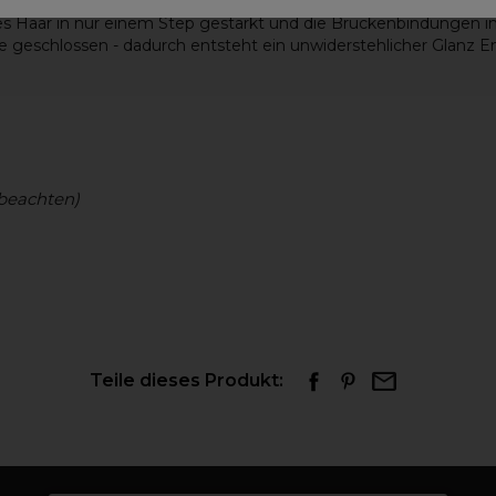
ung ohne Ammoniak mit integrierter Bonder Technologie
rtes Haar in nur einem Step gestärkt und die Brückenbindungen 
 geschlossen - dadurch entsteht ein unwiderstehlicher Glanz E
beachten)
Teile dieses Produkt: