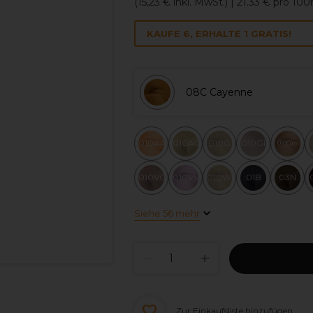
(
15,23 €
inkl. MwSt.)
| 21.33 € pro 10
KAUFE 6, ERHALTE 1 GRATIS!
08C Cayenne
010AA
010AG
010G
010GI
010Gro
010VG
010VV
010WG
01B
03N
Siehe 56 mehr
Zur Einkaufsliste hinzufügen