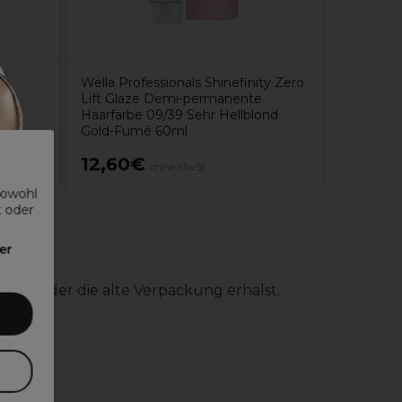
Wella Professionals Shinefinity Zero
Lift Glaze Demi-permanente
Haarfarbe 09/39 Sehr Hellblond
Gold-Fumé 60ml
12,60€
40,6
ohne MwSt.
sowohl
t oder
er
uelle oder die alte Verpackung erhälst.