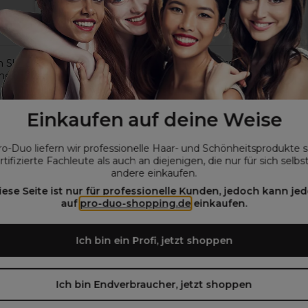
n Shades EQ Demi
Wella Professionals Welloxon
ent Hair Color 60ml
Perfect 12%-40Vol 1L
Einkaufen auf deine Weise
€
15,75€
10,60€
ohne MwSt.
ohne MwSt.
ro-Duo liefern wir professionelle Haar- und Schönheitsprodukte 
rtifizierte Fachleute als auch an diejenigen, die nur für sich selbs
andere einkaufen.
iese Seite ist nur für professionelle Kunden, jedoch kann jed
auf
pro-duo-shopping.de
einkaufen.
Verpackung zu ändern. Es kann also sein, dass du die akt
alten wirst.
Ich bin ein Profi, jetzt shoppen
Ich bin Endverbraucher, jetzt shoppen