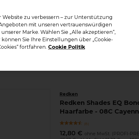
em Code PRO10 erhälst du 10% Rabatt auf deine erste Online Best
r Website zu verbessern – zur Unterstützung
n Angeboten mit unseren vertrauenswürdigen
Suchen
unserer Marke. Wählen Sie „Alle akzeptieren“,
richtung
Kosmetik
Herrenfriseur
Inspiration
Die Professional
können Sie Ihre Einstellungen über „Cookie-
ookies“ fortfahren.
Cookie Politik
Haare
Haarfarbe
Demi und Semi-permanente Haarfarbe
Redken
Redken Shades EQ Bond
Haarfarbe - 08C Cayen
(
8
)
12,80 €
ohne MwSt.
(PROFI-PRE