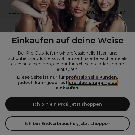
*Du bist kein Profikunde?
BESUCHE
UNSERE WEBSEITE FÜR ENDVERBRAUCHER.*
Einkaufen auf deine Weise
Bei Pro-Duo liefern wir professionelle Haar- und
Schönheitsprodukte sowohl an zertifizierte Fachleute als
auch an diejenigen, die nur für sich selbst oder andere
einkaufen.
Diese Seite ist nur für professionelle Kunden,
© Alle Rechte vorbehalten © Pro-Duo
2026
jedoch kann jeder auf
pro-duo-shopping.de
einkaufen.
Pro-Duo ist Ihr zuverlässiger Partner für hochwertige Produkte im
Friseur- und Kosmetikbereich. Unsere sorgfältig ausgewählten,
hochwertigen Produkte, von der Haarpflege über das Make-up bis hin
Ich bin ein Profi, jetzt shoppen
zu Spezialwerkzeugen, sind so konzipiert, dass sie die Erwartungen
von Friseursalons und Kosmetikstudios übertreffen. Verlassen Sie sich
auf Pro-Duo für erstklassige Qualität und zeitgemäße Lösungen.
Ich bin Endverbraucher, jetzt shoppen