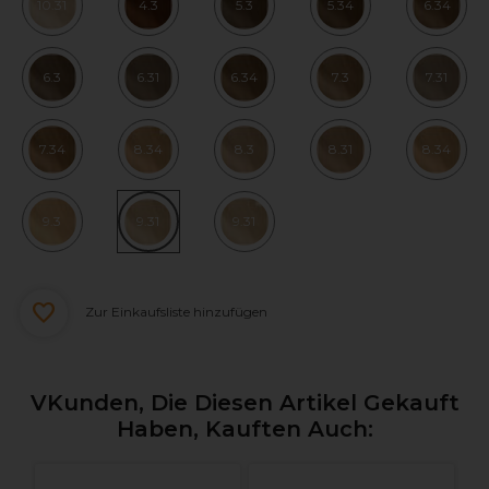
10.31
4.3
5.3
5.34
6.34
6.3
6.31
6.34
7.3
7.31
7.34
8.34
8.3
8.31
8.34
9.3
9.31
9.31
Zur Einkaufsliste hinzufügen
VKunden, Die Diesen Artikel Gekauft
Haben, Kauften Auch: