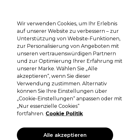
Mit dem Code PRO10 erhälst du 10% Rabatt auf deine erste Online Bestellung
Anmelden
Wir verwenden Cookies, um Ihr Erlebnis
auf unserer Website zu verbessern – zur
Marken
Deals
Haare
Elektrogeräte
Saloneinrichtung
Unterstützung von Website-Funktionen,
zur Personalisierung von Angeboten mit
Lieferung und Lieferzeiten
– mehr erfahren
unseren vertrauenswürdigen Partnern
und zur Optimierung Ihrer Erfahrung mit
unserer Marke. Wählen Sie „Alle
Revlon
akzeptieren“, wenn Sie dieser
Revlonissimo Colorsmetique Goldtöne
Verwendung zustimmen. Alternativ
60ml
können Sie Ihre Einstellungen über
„Cookie-Einstellungen“ anpassen oder mit
(
2
)
„Nur essenzielle Cookies“
12,90 €
ohne MwSt.
(PROFI-PREIS)
fortfahren.
Cookie Politik
(
15,35 €
inkl. MwSt.)
| 21.50 € pro 100ml
ANGEBOT
Alle akzeptieren