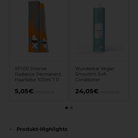
W
S
XP100 Intense
Wunderbar Vegan
Radiance Permanent
Smooth'n Soft
Haarfarbe 100ml 7.11
Conditioner
5,05€
24,05€
ohne MwSt.
ohne MwSt.
M
Produkt-Highlights