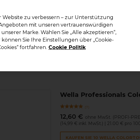
em Code PRO10 erhälst du 10% Rabatt auf deine erste Online Best
r Website zu verbessern – zur Unterstützung
n Angeboten mit unseren vertrauenswürdigen
Suchen
unserer Marke. Wählen Sie „Alle akzeptieren“,
richtung
Kosmetik
Herrenfriseur
Inspiration
Die Professional
können Sie Ihre Einstellungen über „Cookie-
ookies“ fortfahren.
Cookie Politik
Haare
Haarfarbe
Demi und Semi-permanente Haarfarbe
Wella Professionals Co
(
7
)
12,60 €
ohne MwSt.
(PROFI-PRE
(
14,99 €
inkl. MwSt.)
| 21.00 € pro 1
KAUFEN SIE 10 WELLA COLORTO