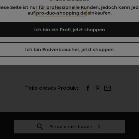
0€
11,95€
iese Seite ist nur für professionelle Kunden, jedoch kann jed
ohne MwSt.
ohne MwSt.
auf
pro-duo-shopping.de
einkaufen.
Ich bin ein Profi, jetzt shoppen
Ich bin Endverbraucher, jetzt shoppen
Teile dieses Produkt:
Finde einen Laden