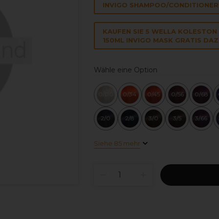
INVIGO SHAMPOO/CONDITIONER
KAUFEN SIE 5 WELLA KOLESTON
150ML INVIGO MASK GRATIS DAZ
Wähle eine Option
0/00
0/34
0/45
0/56
0/68
2/0
2/8
3/0
3/5
3/66
Siehe 85 mehr