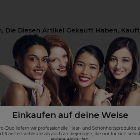
 Die Diesen Artikel Gekauft Haben, Kauf
Einkaufen auf deine Weise
rofessionals Koleston
Schwarzkopf Professional Ig
ro-Duo liefern wir professionelle Haar- und Schönheitsprodukte 
t Permanente Haarfarbe
Farbentwickler 9%-30Vol 1L
rtifizierte Fachleute als auch an diejenigen, die nur für sich selbs
unkelblond Fumé-Perl 60ml
andere einkaufen.