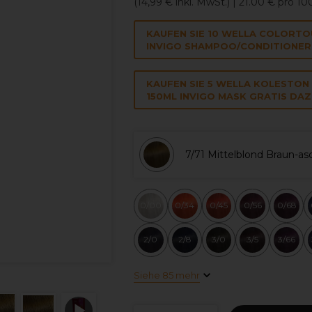
(
14,99 €
inkl. MwSt.)
| 21.00 € pro 1
KAUFEN SIE 10 WELLA COLORTO
INVIGO SHAMPOO/CONDITIONER
KAUFEN SIE 5 WELLA KOLESTON
150ML INVIGO MASK GRATIS DAZ
7/71 Mittelblond Braun-a
0/00
0/34
0/45
0/56
0/68
2/0
2/8
3/0
3/5
3/66
Siehe 85 mehr