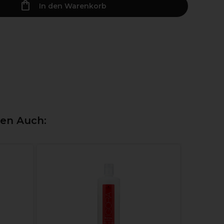
In den Warenkorb
ten Auch:
XP100 Le
Permanen