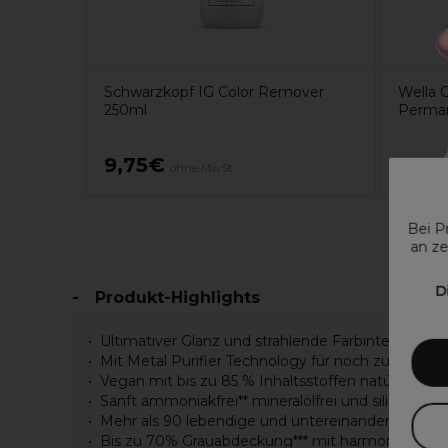
Schwarzkopf IG Color Remover
Wella 
250ml
Perman
9,75€
7,07
ohne MwSt.
Bei P
an ze
D
Produkt-Highlights
Ultimativer Glanz und strahlende Farbintensität
Mit Metal Purifier Technology für noch zuverläss
Vegan mit bis zu 85 % Inhaltsstoffen natürlichen 
Sanft ammoniakfrei** mineralölfrei und silikonfrei
Mehr als 90 lebendige und untereinander mischb
Bis zu 70% Grauabdeckung*** mit harmonisch 