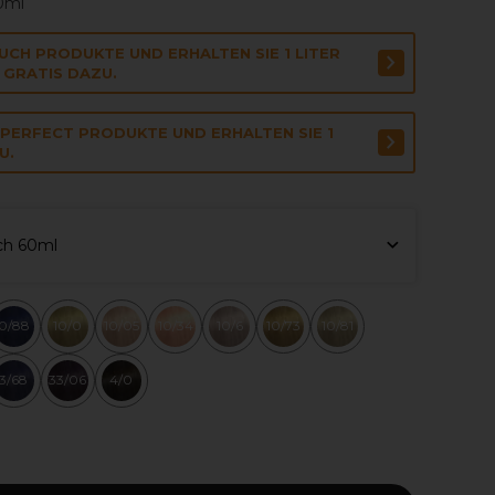
00ml
UCH PRODUKTE UND ERHALTEN SIE 1 LITER
 GRATIS DAZU.
 PERFECT PRODUKTE UND ERHALTEN SIE 1
U.
sch 60ml
0/88
10/0
10/05
10/34
10/6
10/73
10/81
3/68
33/06
4/0