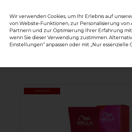
Mit d
Wir verwenden Cookies, um Ihr Erlebnis auf unsere
von Website-Funktionen, zur Personalisierung vo
Partnern und zur Optimierung Ihrer Erfahrung mit 
Marken
Deals
Haare
Elektrogeräte
Salonein
wenn Sie dieser Verwendung zustimmen. Alternativ 
Einstellungen“ anpassen oder mit „Nur essenzielle C
Lieferung und Lieferzeiten
– mehr erfahren
ANGEBOT