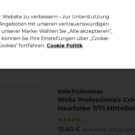
em Code PRO10 erhälst du 10% Rabatt auf deine erste Online Best
r Website zu verbessern – zur Unterstützung
n Angeboten mit unseren vertrauenswürdigen
Suchen
unserer Marke. Wählen Sie „Alle akzeptieren“,
richtung
Kosmetik
Herrenfriseur
Inspiration
Die Professional
können Sie Ihre Einstellungen über „Cookie-
ookies“ fortfahren.
Cookie Politik
Haare
Haarfarbe
Demi und Semi-permanente Haarfarbe
Wella Professionals
Wella Professionals Co
Haarfarbe 7/71 Mittelb
(
7
)
12,60 €
ohne MwSt.
(PROFI-PRE