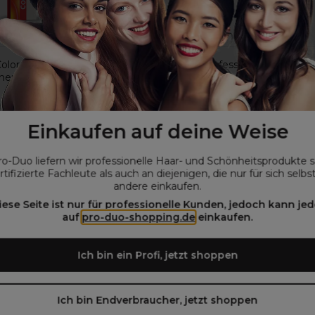
Color Touch Demi-
Wella Professionals Koleston
ente Intensivtönung 60ml
Perfect Permanente Haarfa
6/98 Dunkelblond Fumé-Per
€
12,60€
11,78€
ohne MwSt.
ohne MwSt.
Einkaufen auf deine Weise
ro-Duo liefern wir professionelle Haar- und Schönheitsprodukte 
rtifizierte Fachleute als auch an diejenigen, die nur für sich selbs
andere einkaufen.
iese Seite ist nur für professionelle Kunden, jedoch kann jed
auf
pro-duo-shopping.de
einkaufen.
 ohne Kompromisse
igere Farbergebnisse - auch bei geschädigtem Haar
Ich bin ein Profi, jetzt shoppen
Ursprungs*
are Farbtöne
Ich bin Endverbraucher, jetzt shoppen
nachwachsendem Ansatz