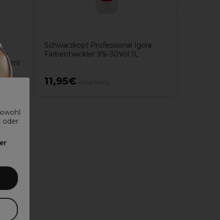
Schwarzkopf Professional Igora
rbe
Farbentwickler 9%-30Vol 1L
l 60ml
11,95€
5,05€
ohne MwSt.
sowohl
t oder
er