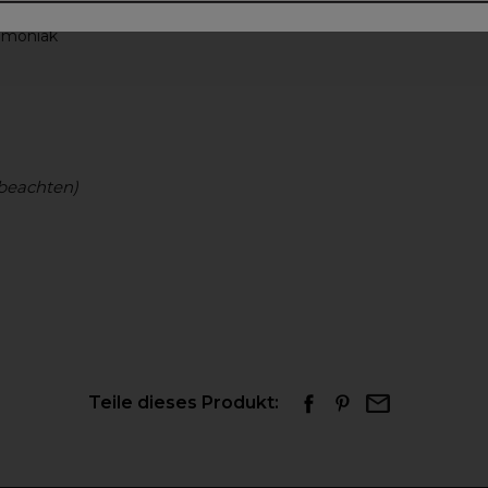
n Rohstoffen.
mmoniak
beachten)
Teile dieses Produkt: