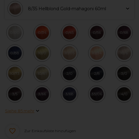
8/35 Hellblond Gold-mahagoni 60ml
0/00
0/34
0/45
0/56
0/68
0/88
10/0
10/05
10/34
10/6
10/73
10/81
2/0
2/8
3/0
3/5
3/66
3/68
33/06
4/0
Siehe 85 mehr
Zur Einkaufsliste hinzufügen