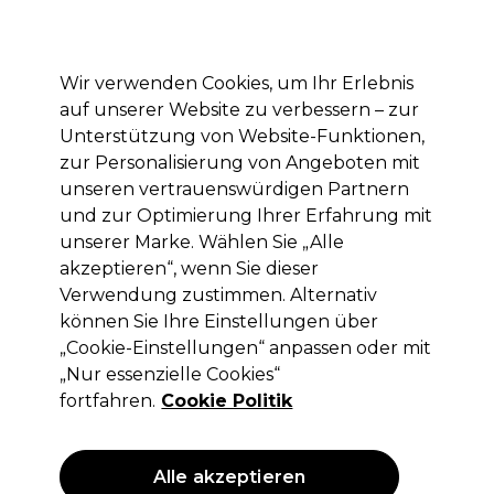
Mit dem Code PRO10 erhälst du 10% Rabatt auf deine erste Online Bestellung
Anmelden
Wir verwenden Cookies, um Ihr Erlebnis
auf unserer Website zu verbessern – zur
Marken
Deals
Haare
Elektrogeräte
Saloneinrichtung
Unterstützung von Website-Funktionen,
zur Personalisierung von Angeboten mit
Lieferung und Lieferzeiten
– mehr erfahren
unseren vertrauenswürdigen Partnern
und zur Optimierung Ihrer Erfahrung mit
unserer Marke. Wählen Sie „Alle
Wella Professionals
akzeptieren“, wenn Sie dieser
Wella Professionals Color Touch Demi-
Verwendung zustimmen. Alternativ
permanente Haarfarbe 8/35 Hellblond
können Sie Ihre Einstellungen über
Gold mahagoni 60ml
„Cookie-Einstellungen“ anpassen oder mit
„Nur essenzielle Cookies“
(
7
)
fortfahren.
Cookie Politik
12,60 €
ohne MwSt.
(PROFI-PREIS)
(
14,99 €
inkl. MwSt.)
| 21.00 € pro 100ml
Alle akzeptieren