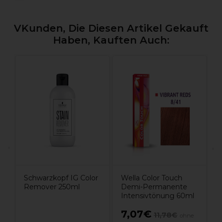
VKunden, Die Diesen Artikel Gekauft
Haben, Kauften Auch:
X
H
Schwarzkopf IG Color
Wella Color Touch
Remover 250ml
Demi-Permanente
Intensivtönung 60ml
7,07€
11,78€
ohne