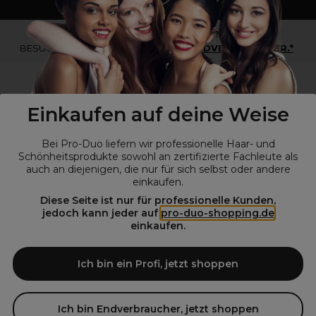
*Du bist kein Profikunde?
BESUCHE
UNSERE WEBSEITE FÜR ENDVERBRAUCHER.*
Einkaufen auf deine Weise
Bei Pro-Duo liefern wir professionelle Haar- und
Schönheitsprodukte sowohl an zertifizierte Fachleute als
auch an diejenigen, die nur für sich selbst oder andere
einkaufen.
Diese Seite ist nur für professionelle Kunden,
© Alle Rechte vorbehalten © Pro-Duo
2026
jedoch kann jeder auf
pro-duo-shopping.de
einkaufen.
Pro-Duo ist Ihr zuverlässiger Partner für hochwertige Produkte im
Friseur- und Kosmetikbereich. Unsere sorgfältig ausgewählten,
hochwertigen Produkte, von der Haarpflege über das Make-up bis hin
Ich bin ein Profi, jetzt shoppen
zu Spezialwerkzeugen, sind so konzipiert, dass sie die Erwartungen
von Friseursalons und Kosmetikstudios übertreffen. Verlassen Sie sich
auf Pro-Duo für erstklassige Qualität und zeitgemäße Lösungen.
Ich bin Endverbraucher, jetzt shoppen