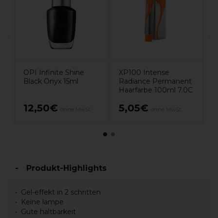
1
OPI Infinite Shine
XP100 Intense
Black Onyx 15ml
Radiance Permanent
Haarfarbe 100ml 7.0C
12,50€
5,05€
ohne MwSt.
ohne MwSt.
Produkt-Highlights
Gel-effekt in 2 schritten
Keine lampe
Gute haltbarkeit