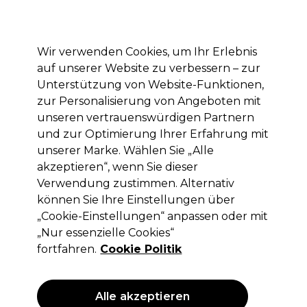
Mit dem Code PRO10 erhälst du 10% Rabatt auf deine erste Online Bestellung
Anmelden
Wir verwenden Cookies, um Ihr Erlebnis
auf unserer Website zu verbessern – zur
Marken
Deals
Haare
Elektrogeräte
Saloneinrichtung
Unterstützung von Website-Funktionen,
zur Personalisierung von Angeboten mit
Lieferung und Lieferzeiten
– mehr erfahren
unseren vertrauenswürdigen Partnern
und zur Optimierung Ihrer Erfahrung mit
unserer Marke. Wählen Sie „Alle
Andreia Professional
akzeptieren“, wenn Sie dieser
Andreia Professional Hybrid Gel
Verwendung zustimmen. Alternativ
Nagellack - Fusion Color H49
können Sie Ihre Einstellungen über
Diamantrosa 10.5ml
„Cookie-Einstellungen“ anpassen oder mit
„Nur essenzielle Cookies“
(
7
)
fortfahren.
Cookie Politik
2,99 €
ohne MwSt.
(PROFI-PREIS)
(
3,56 €
inkl. MwSt.)
| 28.48 € pro 100ml
Alle akzeptieren