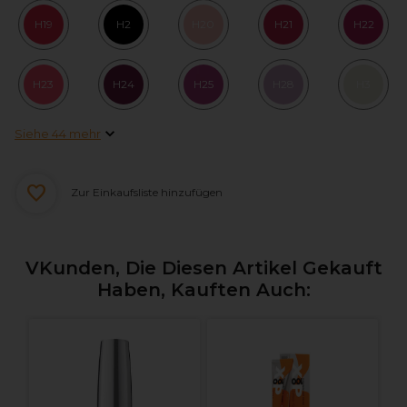
H19
H2
H20
H21
H22
H23
H24
H25
H28
H3
Siehe 44 mehr
Zur Einkaufsliste hinzufügen
VKunden, Die Diesen Artikel Gekauft
Haben, Kauften Auch:
L
C