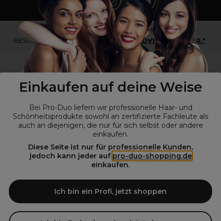
*Du bist kein Profikunde?
BESUCHE
UNSERE WEBSEITE FÜR ENDVERBRAUCHER.*
Einkaufen auf deine Weise
Bei Pro-Duo liefern wir professionelle Haar- und
Schönheitsprodukte sowohl an zertifizierte Fachleute als
auch an diejenigen, die nur für sich selbst oder andere
einkaufen.
Diese Seite ist nur für professionelle Kunden,
© Alle Rechte vorbehalten © Pro-Duo
2026
jedoch kann jeder auf
pro-duo-shopping.de
einkaufen.
Pro-Duo ist Ihr zuverlässiger Partner für hochwertige Produkte im
Friseur- und Kosmetikbereich. Unsere sorgfältig ausgewählten,
hochwertigen Produkte, von der Haarpflege über das Make-up bis hin
Ich bin ein Profi, jetzt shoppen
zu Spezialwerkzeugen, sind so konzipiert, dass sie die Erwartungen
von Friseursalons und Kosmetikstudios übertreffen. Verlassen Sie sich
auf Pro-Duo für erstklassige Qualität und zeitgemäße Lösungen.