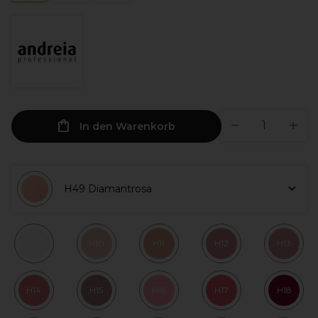
In den Warenkorb
H49 Diamantrosa
H1
H10
H11
H12
H13
H14
H15
H16
H17
H18