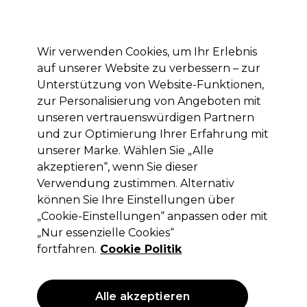
Mit dem Code PRO10 erhälst du 10% Rabatt auf deine erste Online Bestellung
Anmelden
Wir verwenden Cookies, um Ihr Erlebnis
auf unserer Website zu verbessern – zur
Marken
Deals
Haare
Elektrogeräte
Saloneinrichtung
Unterstützung von Website-Funktionen,
zur Personalisierung von Angeboten mit
Lieferung und Lieferzeiten
– mehr erfahren
unseren vertrauenswürdigen Partnern
und zur Optimierung Ihrer Erfahrung mit
unserer Marke. Wählen Sie „Alle
Andreia Professional
akzeptieren“, wenn Sie dieser
Andreia Professional Hybrid Gel
Verwendung zustimmen. Alternativ
Nagellack - Fusion Color H53
können Sie Ihre Einstellungen über
Saphirblau 10.5ml
„Cookie-Einstellungen“ anpassen oder mit
„Nur essenzielle Cookies“
(
7
)
fortfahren.
Cookie Politik
2,99 €
ohne MwSt.
(PROFI-PREIS)
(
3,56 €
inkl. MwSt.)
| 28.48 € pro 100ml
Alle akzeptieren