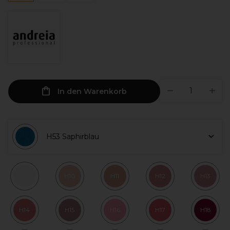
In den Warenkorb
H53 Saphirblau
H1
H10
H11
H12
H13
H14
H15
H16
H17
H18