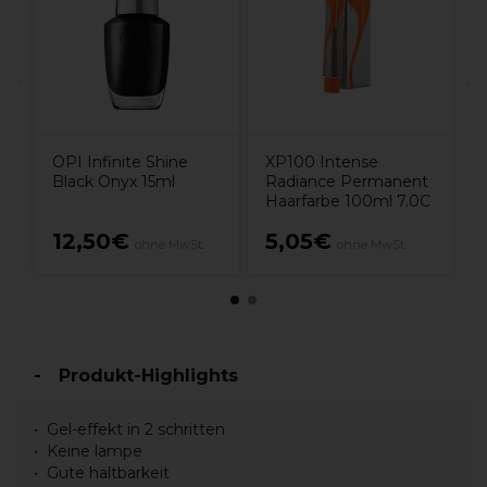
1
OPI Infinite Shine
XP100 Intense
Black Onyx 15ml
Radiance Permanent
Haarfarbe 100ml 7.0C
12,50€
5,05€
ohne MwSt.
ohne MwSt.
Produkt-Highlights
Gel-effekt in 2 schritten
Keine lampe
Gute haltbarkeit