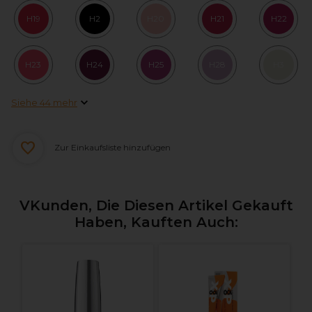
H19
H2
H20
H21
H22
H23
H24
H25
H28
H3
Siehe 44 mehr
Zur Einkaufsliste hinzufügen
VKunden, Die Diesen Artikel Gekauft
Haben, Kauften Auch:
L
C