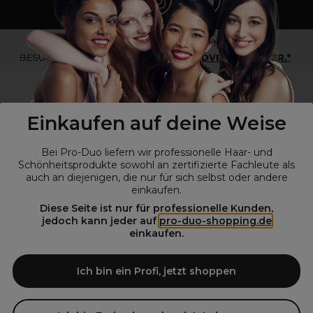
*Du bist kein Profikunde?
BESUCHE
UNSERE WEBSEITE FÜR ENDVERBRAUCHER.*
Einkaufen auf deine Weise
Bei Pro-Duo liefern wir professionelle Haar- und
Schönheitsprodukte sowohl an zertifizierte Fachleute als
auch an diejenigen, die nur für sich selbst oder andere
einkaufen.
Diese Seite ist nur für professionelle Kunden,
© Alle Rechte vorbehalten © Pro-Duo
2026
jedoch kann jeder auf
pro-duo-shopping.de
einkaufen.
Pro-Duo ist Ihr zuverlässiger Partner für hochwertige Produkte im
Friseur- und Kosmetikbereich. Unsere sorgfältig ausgewählten,
hochwertigen Produkte, von der Haarpflege über das Make-up bis hin
Ich bin ein Profi, jetzt shoppen
zu Spezialwerkzeugen, sind so konzipiert, dass sie die Erwartungen
von Friseursalons und Kosmetikstudios übertreffen. Verlassen Sie sich
auf Pro-Duo für erstklassige Qualität und zeitgemäße Lösungen.