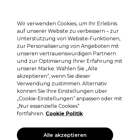
Mit dem Code PRO10 erhälst du 10% Rabatt auf deine erste Online Bestellung
Anmelden
Wir verwenden Cookies, um Ihr Erlebnis
auf unserer Website zu verbessern – zur
Marken
Deals
Haare
Elektrogeräte
Saloneinrichtung
Unterstützung von Website-Funktionen,
zur Personalisierung von Angeboten mit
Lieferung und Lieferzeiten
– mehr erfahren
unseren vertrauenswürdigen Partnern
und zur Optimierung Ihrer Erfahrung mit
unserer Marke. Wählen Sie „Alle
Andreia Professional
akzeptieren“, wenn Sie dieser
Andreia Professional Hybrid Gel
Verwendung zustimmen. Alternativ
Nagellack - Fusion Color H69 Türkis
können Sie Ihre Einstellungen über
10.5ml
„Cookie-Einstellungen“ anpassen oder mit
„Nur essenzielle Cookies“
(
7
)
fortfahren.
Cookie Politik
2,99 €
ohne MwSt.
(PROFI-PREIS)
(
3,56 €
inkl. MwSt.)
| 28.48 € pro 100ml
Alle akzeptieren