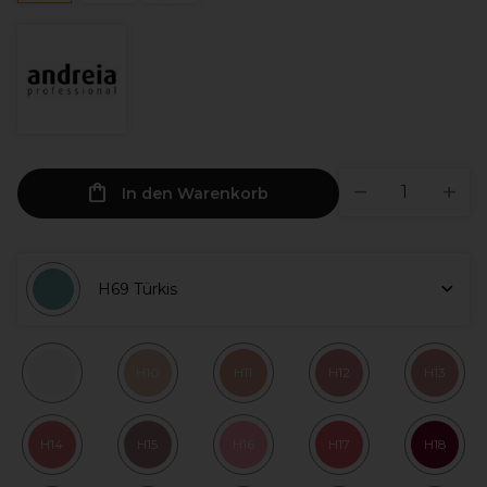
In den Warenkorb
H69 Türkis
H1
H10
H11
H12
H13
H14
H15
H16
H17
H18