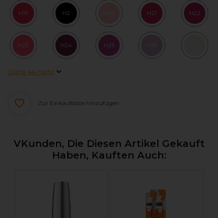
H19
H2
H20
H21
H22
H23
H24
H25
H28
H3
Siehe 44 mehr
Zur Einkaufsliste hinzufügen
VKunden, Die Diesen Artikel Gekauft
Haben, Kauften Auch:
L
C