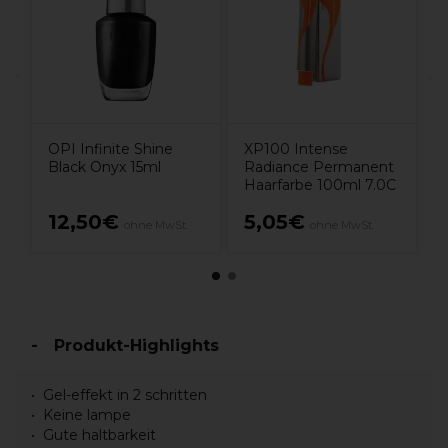
1
OPI Infinite Shine
XP100 Intense
Black Onyx 15ml
Radiance Permanent
Haarfarbe 100ml 7.0C
12,50€
5,05€
ohne MwSt.
ohne MwSt.
Produkt-Highlights
Gel-effekt in 2 schritten
Keine lampe
Gute haltbarkeit