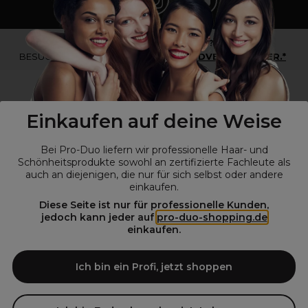
*Du bist kein Profikunde?
BESUCHE
UNSERE WEBSEITE FÜR ENDVERBRAUCHER.*
Einkaufen auf deine Weise
Bei Pro-Duo liefern wir professionelle Haar- und
Schönheitsprodukte sowohl an zertifizierte Fachleute als
auch an diejenigen, die nur für sich selbst oder andere
einkaufen.
Diese Seite ist nur für professionelle Kunden,
© Alle Rechte vorbehalten © Pro-Duo
2026
jedoch kann jeder auf
pro-duo-shopping.de
einkaufen.
Pro-Duo ist Ihr zuverlässiger Partner für hochwertige Produkte im
Friseur- und Kosmetikbereich. Unsere sorgfältig ausgewählten,
hochwertigen Produkte, von der Haarpflege über das Make-up bis hin
Ich bin ein Profi, jetzt shoppen
zu Spezialwerkzeugen, sind so konzipiert, dass sie die Erwartungen
von Friseursalons und Kosmetikstudios übertreffen. Verlassen Sie sich
auf Pro-Duo für erstklassige Qualität und zeitgemäße Lösungen.