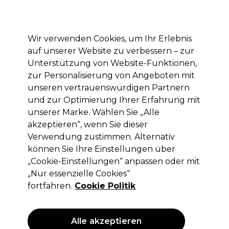
Mit dem Code PRO10 erhälst du 10% Rabatt auf deine erste Online Bestellung
Anmelden
Wir verwenden Cookies, um Ihr Erlebnis
auf unserer Website zu verbessern – zur
Marken
Deals
Haare
Elektrogeräte
Saloneinrichtung
Unterstützung von Website-Funktionen,
zur Personalisierung von Angeboten mit
Lieferung und Lieferzeiten
– mehr erfahren
unseren vertrauenswürdigen Partnern
und zur Optimierung Ihrer Erfahrung mit
unserer Marke. Wählen Sie „Alle
Andreia Professional Builder Gel 3 in 1 -
akzeptieren“, wenn Sie dieser
Geringe Viskosität 44gr
Verwendung zustimmen. Alternativ
können Sie Ihre Einstellungen über
(
0
)
„Cookie-Einstellungen“ anpassen oder mit
16,99 €
ohne MwSt.
(PROFI-PREIS)
„Nur essenzielle Cookies“
(
20,22 €
inkl. MwSt.)
| 38.61 € pro 100g
fortfahren.
Cookie Politik
ANGEBOT
Alle akzeptieren