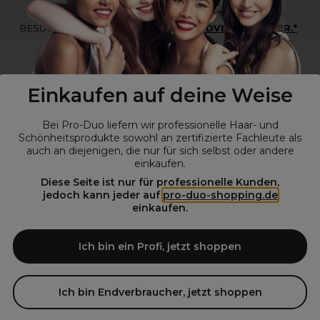
*Du bist kein Profikunde?
BESUCHE
UNSERE WEBSEITE FÜR ENDVERBRAUCHER.*
Einkaufen auf deine Weise
Bei Pro-Duo liefern wir professionelle Haar- und
Schönheitsprodukte sowohl an zertifizierte Fachleute als
auch an diejenigen, die nur für sich selbst oder andere
einkaufen.
Diese Seite ist nur für professionelle Kunden,
© Alle Rechte vorbehalten © Pro-Duo
2026
jedoch kann jeder auf
pro-duo-shopping.de
einkaufen.
Pro-Duo ist Ihr zuverlässiger Partner für hochwertige Produkte im
Friseur- und Kosmetikbereich. Unsere sorgfältig ausgewählten,
hochwertigen Produkte, von der Haarpflege über das Make-up bis hin
Ich bin ein Profi, jetzt shoppen
zu Spezialwerkzeugen, sind so konzipiert, dass sie die Erwartungen
von Friseursalons und Kosmetikstudios übertreffen. Verlassen Sie sich
auf Pro-Duo für erstklassige Qualität und zeitgemäße Lösungen.
Ich bin Endverbraucher, jetzt shoppen