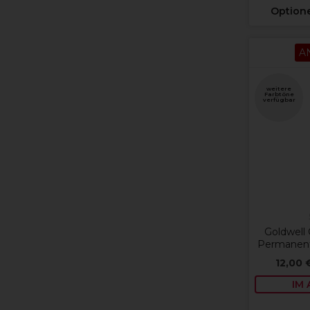
Option
A
weitere
Farbtöne
verfügbar
Goldwell
Permanent
12,00 
IM