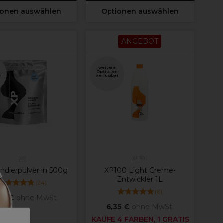
ionen auswählen
Optionen auswählen
ANGEBOT
weitere
n
Optionen
r
verfügbar
XP
XP100
ndierpulver in 500g
XP100 Light Creme-
Entwickler 1L
(
24
)
(
6
)
75 €
ohne MwSt.
6,35 €
ohne MwSt.
KAUFE 4 FARBEN, 1 GRATIS