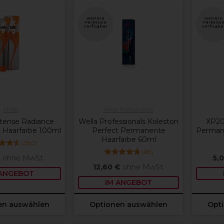
weitere
weitere
Farbtöne
Farbtön
verfügbar
verfügba
XP100
Wella Professionals
tense Radiance
Wella Professionals Koleston
XP200
 Haarfarbe 100ml
Perfect Permanente
Perman
Haarfarbe 60ml
(
380
)
(
68
)
€
ohne MwSt.
5,
12,60 €
ohne MwSt.
 ANGEBOT
IM ANGEBOT
en auswählen
Optionen auswählen
Opt