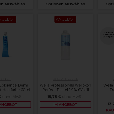
en auswählen
Optionen auswählen
Opt
NGEBOT
ANGEBOT
weitere
Farbtön
verfügba
Goldwell
Wella Professionals
 Colorance Demi
Wella Professionals Welloxon
Wella 
 Haarfarbe 60ml
Perfect Pastel 1.9%-6Vol 1l
Fr
€
ohne MwSt.
15,75 €
ohne MwSt.
13,
 ANGEBOT
IM ANGEBOT
KAU