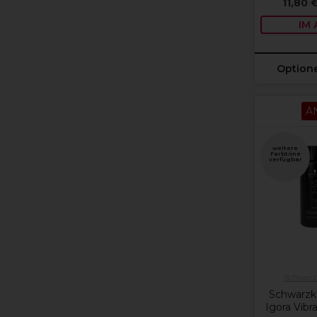
11,80 
IM
Option
A
weitere
Farbtöne
verfügbar
Schwarzk
Schwarzko
Igora Vib