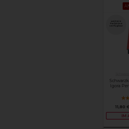
A
weitere
Farbtöne
verfügbar
Schwarzk
Schwarzko
Igora Pe
11,80 
IM