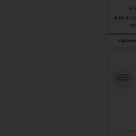
6,82 €
11
SP
Option
weitere
Optionen
verfügbar
Schwarzk