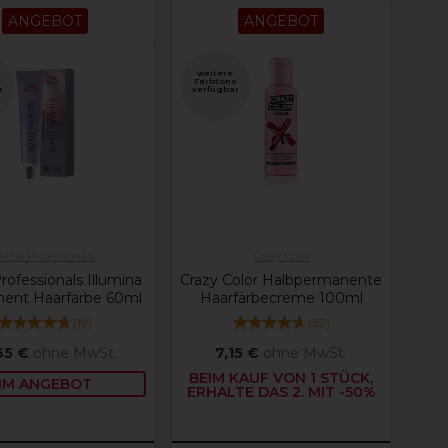
ANGEBOT
ANGEBOT
weitere
e
Farbtöne
r
verfügbar
Wella Professionals
Crazy Color
rofessionals Illumina
Crazy Color Halbpermanente
ent Haarfarbe 60ml
Haarfärbecreme 100ml
(
19
)
(
32
)
65 €
ohne MwSt.
7,15 €
ohne MwSt.
BEIM KAUF VON 1 STÜCK,
IM ANGEBOT
ERHALTE DAS 2. MIT -50%