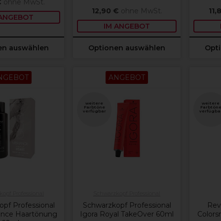
€
ohne MwSt.
12,90 €
ohne MwSt.
11,
 ANGEBOT
IM ANGEBOT
en auswählen
Optionen auswählen
Opt
NGEBOT
ANGEBOT
weitere
weitere
Farbtöne
Farbtön
verfügbar
verfügba
opf Professional
Schwarzkopf Professional
pf Professional
Schwarzkopf Professional
Rev
rance Haartönung
Igora Royal TakeOver 60ml
Colors