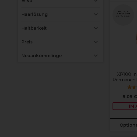
% Vol
weitere
Haarlösung
Farbtöne
verfügbar
Haltbarkeit
Preis
Neuankömmlinge
XP100 In
Permanent
5,05 
IM
Option