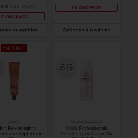
80 €
ohne MwSt.
IM ANGEBOT
IM ANGEBOT
ionen auswählen
Optionen auswählen
ANGEBOT
weitere
e
Optionen
r
verfügbar
Revlon
Wella Professionals
lon Revlonissimo
Wella Professionals
metique Kupfertöne
Shinefinity Activator 2%