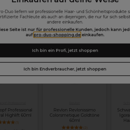
 ANGEBOT
IM ANGEBOT
ro-Duo liefern wir professionelle Haar- und Schönheitsprodukte 
rtifizierte Fachleute als auch an diejenigen, die nur für sich selbs
en auswählen
Optionen auswählen
Opt
andere einkaufen.
iese Seite ist nur für professionelle Kunden, jedoch kann jed
NGEBOT
ANGEBOT
auf
pro-duo-shopping.de
einkaufen.
Ich bin ein Profi, jetzt shoppen
weitere
weitere
Farbtöne
Farbtön
verfügbar
verfügba
Ich bin Endverbraucher, jetzt shoppen
opf Professional
Revlon
Schw
pf Professional
Revlon Revlonissimo
Schwa
al Highlift 60ml
Colorsmetique Goldtöne
Igor
60ml
Haa
(
1
)
(
2
)