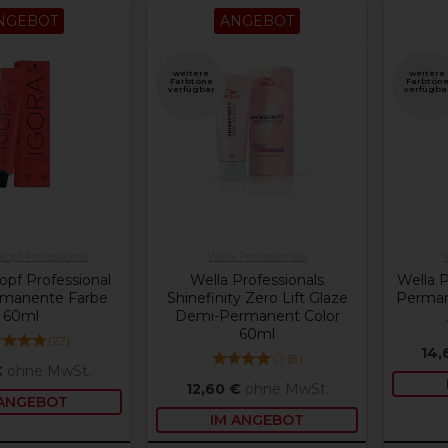
NGEBOT
ANGEBOT
weitere
weitere
Farbtöne
Farbtön
verfügbar
verfügba
opf Professional
Wella Professionals
pf Professional
Wella Professionals
Wella P
rmanente Farbe
Shinefinity Zero Lift Glaze
Perman
60ml
Demi-Permanent Color
60ml
(
27
)
14,
(
8
)
€
ohne MwSt.
12,60 €
ohne MwSt.
 ANGEBOT
IM ANGEBOT