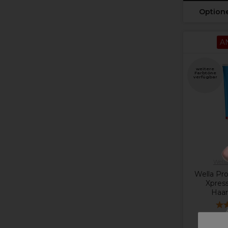
Option
A
weitere
Farbtöne
verfügbar
Wella
Wella Pro
Xpres
Haar
12,60 