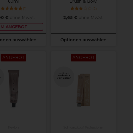
60ml
Brush & Bowl
(
1
)
(
2
)
90 €
ohne MwSt.
2,65 €
ohne MwSt.
IM ANGEBOT
ionen auswählen
Optionen auswählen
ANGEBOT
ANGEBOT
weitere
e
Farbtöne
r
verfügbar
Revlon
Schwarzkopf Professional