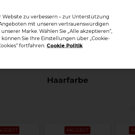
em Code PRO10 erhälst du 10% Rabatt auf deine erste Online Best
r Website zu verbessern – zur Unterstützung
n Angeboten mit unseren vertrauenswürdigen
Suchen
unserer Marke. Wählen Sie „Alle akzeptieren“,
richtung
Kosmetik
Herrenfriseur
Inspiration
Die Professional
können Sie Ihre Einstellungen über „Cookie-
ookies“ fortfahren.
Cookie Politik
Vegane Produkte
Haarfarbe
Haarfarbe
Fi
NGEBOT
ANGEBOT
A