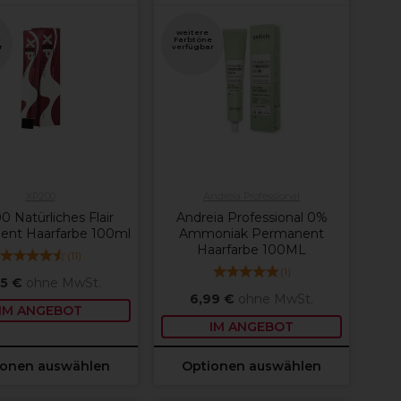
weitere
e
Farbtöne
r
verfügbar
XP200
Andreia Professional
 Natürliches Flair
Andreia Professional 0%
ent Haarfarbe 100ml
Ammoniak Permanent
Haarfarbe 100ML
(
11
)
(
1
)
05 €
ohne MwSt.
6,99 €
ohne MwSt.
IM ANGEBOT
IM ANGEBOT
ionen auswählen
Optionen auswählen