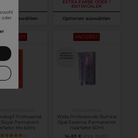
EXTRA FARBE ODER 1
ENTWICKLER
sowohl
t oder
ionen auswählen
Optionen auswählen
er
ANGEBOT
ANGEBOT
weitere
e
Farbtöne
r
verfügbar
arzkopf Professional
Wella Professionals
rzkopf Professional
Wella Professionals Illumina
a Royal Permanent
Opal-Essence Permanente
rfarbe Mix 60ml
Haarfarbe 60ml
(
3
)
14,65 €
ohne MwSt.