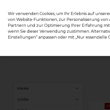
Mit d
Wir verwenden Cookies, um Ihr Erlebnis auf unsere
von Website-Funktionen, zur Personalisierung vo
Partnern und zur Optimierung Ihrer Erfahrung mit 
Marken
Deals
Haare
Elektrogeräte
Salonein
wenn Sie dieser Verwendung zustimmen. Alternativ 
Einstellungen“ anpassen oder mit „Nur essenzielle C
Lieferung und Lieferzeiten
– mehr erfahren
Marke
Größe
A