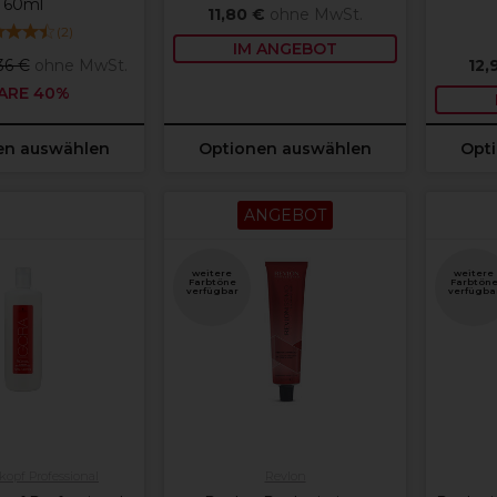
60ml
11,80 €
ohne MwSt.
(
2
)
IM ANGEBOT
,36 €
ohne MwSt.
12,
ARE 40%
en auswählen
Optionen auswählen
Opt
ANGEBOT
weitere
weitere
Farbtöne
Farbtön
verfügbar
verfügba
opf Professional
Revlon