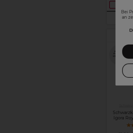
IM
Bei P
an ze
Option
D
A
weitere
Farbtöne
verfügbar
Schwarzk
Schwarzko
Igora Roy