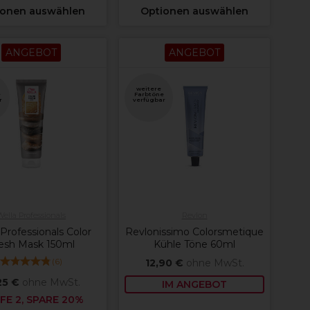
ionen auswählen
Optionen auswählen
ANGEBOT
ANGEBOT
weitere
e
Farbtöne
r
verfügbar
Wella Professionals
Revlon
Professionals Color
Revlonissimo Colorsmetique
esh Mask 150ml
Kühle Töne 60ml
(
6
)
12,90 €
ohne MwSt.
25 €
ohne MwSt.
IM ANGEBOT
FE 2, SPARE 20%