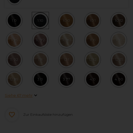
1.0
1.10
10.0
10.1
10.12
10.5
10.72
10.81
11.0
11.0
11.02
11.1
12.1
12.12
12.21
12.89
3.0
3.77
4.0
4.00
Siehe 67 mehr
Zur Einkaufsliste hinzufügen