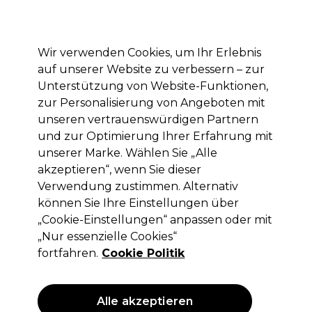
Mit dem Code PRO10 erhälst du 10% Rabatt auf deine erste Online Bestellung
Anmelden
Wir verwenden Cookies, um Ihr Erlebnis
auf unserer Website zu verbessern – zur
Marken
Deals
Haare
Elektrogeräte
Saloneinrichtung
Unterstützung von Website-Funktionen,
zur Personalisierung von Angeboten mit
Lieferung und Lieferzeiten
– mehr erfahren
unseren vertrauenswürdigen Partnern
und zur Optimierung Ihrer Erfahrung mit
unserer Marke. Wählen Sie „Alle
XP100
akzeptieren“, wenn Sie dieser
XP100 Intense Radiance Permanent
Verwendung zustimmen. Alternativ
Haarfarbe 100ml 1.10
können Sie Ihre Einstellungen über
„Cookie-Einstellungen“ anpassen oder mit
(
380
)
„Nur essenzielle Cookies“
5,05 €
ohne MwSt.
(PROFI-PREIS)
fortfahren.
Cookie Politik
(
6,01 €
inkl. MwSt.)
| 5.05 € pro 100ml
ANGEBOT
Alle akzeptieren