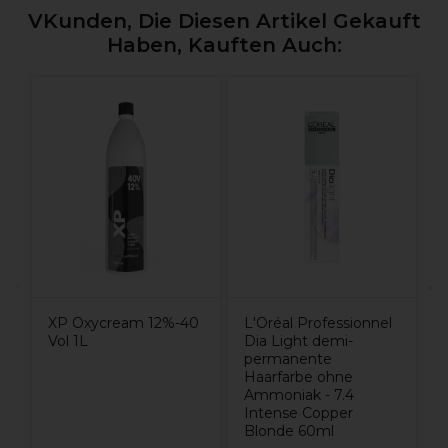
VKunden, Die Diesen Artikel Gekauft
Haben, Kauften Auch:
E
1
XP Oxycream 12%-40
L'Oréal Professionnel
Vol 1L
Dia Light demi-
permanente
Haarfarbe ohne
Ammoniak - 7.4
Intense Copper
Blonde 60ml