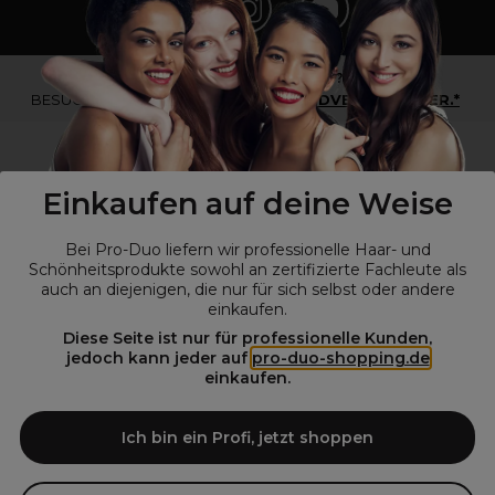
*Du bist kein Profikunde?
BESUCHE
UNSERE WEBSEITE FÜR ENDVERBRAUCHER.*
Einkaufen auf deine Weise
Bei Pro-Duo liefern wir professionelle Haar- und
Schönheitsprodukte sowohl an zertifizierte Fachleute als
auch an diejenigen, die nur für sich selbst oder andere
einkaufen.
Diese Seite ist nur für professionelle Kunden,
© Alle Rechte vorbehalten © Pro-Duo
2026
jedoch kann jeder auf
pro-duo-shopping.de
einkaufen.
Pro-Duo ist Ihr zuverlässiger Partner für hochwertige Produkte im
Friseur- und Kosmetikbereich. Unsere sorgfältig ausgewählten,
hochwertigen Produkte, von der Haarpflege über das Make-up bis hin
Ich bin ein Profi, jetzt shoppen
zu Spezialwerkzeugen, sind so konzipiert, dass sie die Erwartungen
von Friseursalons und Kosmetikstudios übertreffen. Verlassen Sie sich
auf Pro-Duo für erstklassige Qualität und zeitgemäße Lösungen.