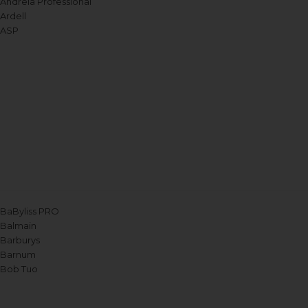
Andreia Professional
Ardell
ASP
BaByliss PRO
Balmain
Barburys
Barnum
Bob Tuo