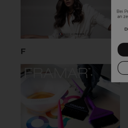
Bei P
an ze
D
F