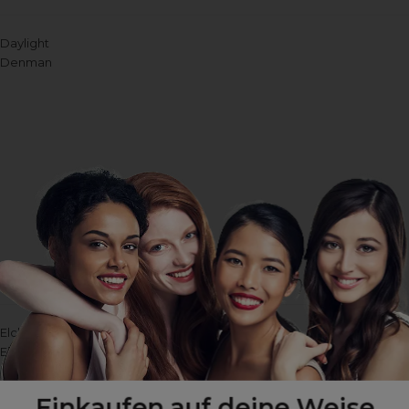
Daylight
Denman
Elchim
Ellia
Eti
Eugène Perma
Einkaufen auf deine Weise