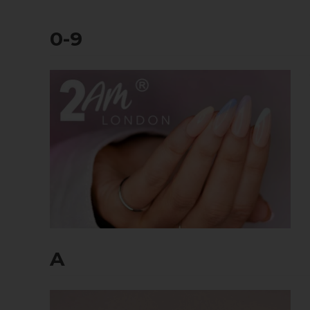
0-9
A