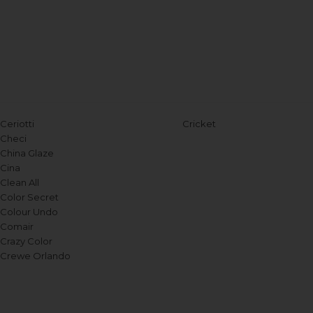
Ceriotti
Cricket
Checi
China Glaze
Cina
Clean All
Color Secret
Colour Undo
Comair
Crazy Color
Crewe Orlando