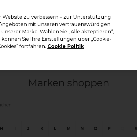
em Code PRO10 erhälst du 10% Rabatt auf deine erste Online Best
r Website zu verbessern – zur Unterstützung
n Angeboten mit unseren vertrauenswürdigen
Suchen
unserer Marke. Wählen Sie „Alle akzeptieren“,
richtung
Kosmetik
Herrenfriseur
Inspiration
Die Professional
können Sie Ihre Einstellungen über „Cookie-
ookies“ fortfahren.
Cookie Politik
Marken
Marken shoppen
H
I
J
K
L
M
N
O
P
Q