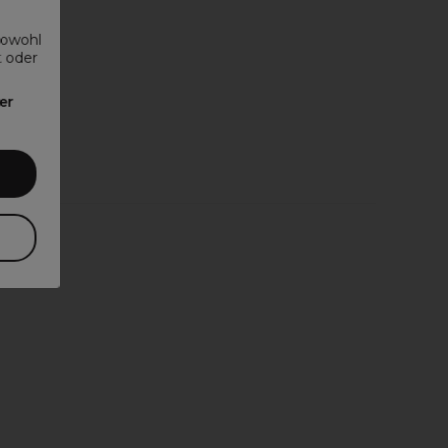
sowohl
t oder
er