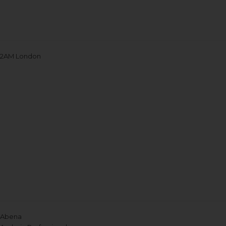
2AM London
Abena