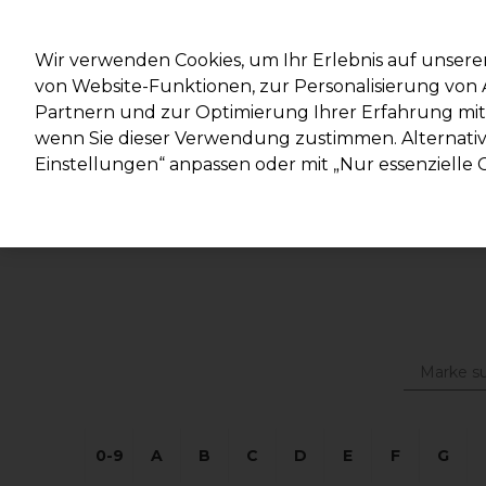
Mit d
Wir verwenden Cookies, um Ihr Erlebnis auf unsere
von Website-Funktionen, zur Personalisierung vo
Partnern und zur Optimierung Ihrer Erfahrung mit 
Marken
Deals
Haare
Elektrogeräte
Salonein
wenn Sie dieser Verwendung zustimmen. Alternativ 
Einstellungen“ anpassen oder mit „Nur essenzielle C
Lieferung und Lieferzeiten
– mehr erfahren
0-9
A
B
C
D
E
F
G