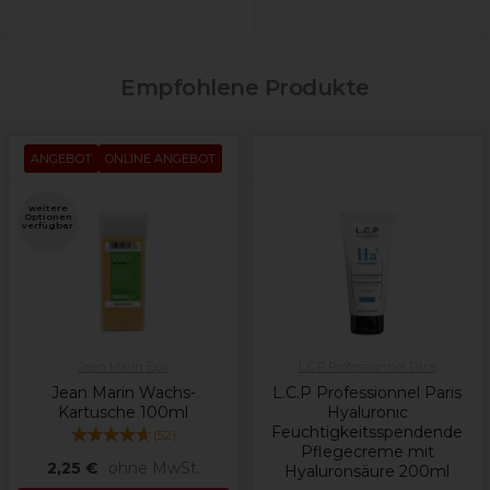
Empfohlene Produkte
ANGEBOT
ONLINE ANGEBOT
weitere
Optionen
verfügbar
Jean Marin Epil
L.C.P Professionnel Paris
Jean Marin Wachs-
L.C.P Professionnel Paris
Kartusche 100ml
Hyaluronic
Feuchtigkeitsspendende
(
52
)
Pflegecreme mit
2,25 €
ohne MwSt.
Hyaluronsäure 200ml