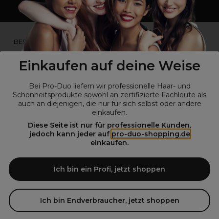
*Du bist kein Profikunde?
BESUCHE
UNSERE WEBSEITE FÜR ENDVERBRAUCHER.*
Einkaufen auf deine Weise
Bei Pro-Duo liefern wir professionelle Haar- und
Schönheitsprodukte sowohl an zertifizierte Fachleute als
auch an diejenigen, die nur für sich selbst oder andere
einkaufen.
Diese Seite ist nur für professionelle Kunden,
jedoch kann jeder auf
pro-duo-shopping.de
einkaufen.
© Alle Rechte vorbehalten © Pro-Duo
2026
Pro-Duo ist Ihr zuverlässiger Partner für hochwertige Produkte im
Ich bin ein Profi, jetzt shoppen
Friseur- und Kosmetikbereich. Unsere sorgfältig ausgewählten,
hochwertigen Produkte, von der Haarpflege über das Make-up bis hin
zu Spezialwerkzeugen, sind so konzipiert, dass sie die Erwartungen
Ich bin Endverbraucher, jetzt shoppen
von Friseursalons und Kosmetikstudios übertreffen. Verlassen Sie sich
auf Pro-Duo für erstklassige Qualität und zeitgemäße Lösungen.