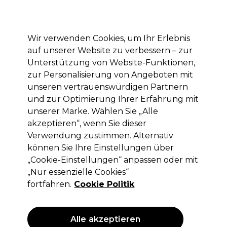
Mit dem Code PRO10 erhälst du 10% Rabatt auf deine erste Online Bestellung
Anmelden
Wir verwenden Cookies, um Ihr Erlebnis
auf unserer Website zu verbessern – zur
Marken
Deals
Haare
Elektrogeräte
Saloneinrichtung
Unterstützung von Website-Funktionen,
zur Personalisierung von Angeboten mit
Lieferung und Lieferzeiten
– mehr erfahren
unseren vertrauenswürdigen Partnern
und zur Optimierung Ihrer Erfahrung mit
Kosmetik
unserer Marke. Wählen Sie „Alle
akzeptieren“, wenn Sie dieser
Im Kosmetik-Sale von Pro-Duo findest du hochwertige
Produkte zu unschlagbaren Preisen. Sichere dir Top-
Verwendung zustimmen. Alternativ
Produkte mit Mengenrabatten oder erhalte Gratisprodukte
können Sie Ihre Einstellungen über
zu deinem Einkauf. Durchstöbere den Kosmetik-Ausverkauf
„Cookie-Einstellungen“ anpassen oder mit
und bestelle Haar-, Nagel- und Kosmetikprodukte sowie
„Nur essenzielle Cookies“
Elektrogeräte und weiteres Zubehör.
fortfahren.
Cookie Politik
Jean Marin
Andreia
Andreia
Nägel: bis zu
Wachs: Bis zu
Professional:
Professional
-25 %
Alle akzeptieren
-50 %
Mix & Match