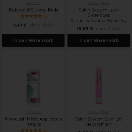
Refectocil
Salon System
Refectocil Silicone Pads
Salon System Lash
Extensions
(
3
)
Schnellhärtender Kleber 5g
9,41 €
ohne MwSt.
19,99 €
ohne MwSt.
In den Warenkorb
In den Warenkorb
Marvelash
Salon System
Marvelash Micro Applicators
Salon System Lash Lift
100pcs
Klebstoff 5ml
(
2
)