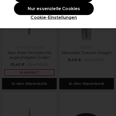
Nur essenzielle Cookies
Cookie-Einstellungen
Jean Marin Make-Up
Marvelash
Jean Marin Pinzette mit
Marvelash Tweezer Straight
angeschrägten Enden
6,49 €
ohne MwSt.
10,43 €
ohne MwSt.
IM ANGEBOT
In den Warenkorb
In den Warenkorb