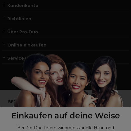
Kundenkonto
Richtlinien
Über Pro-Duo
Online einkaufen
Service und Kontakt
*Du bist kein Profikunde?
BESUCHE
UNSERE WEBSEITE FÜR ENDVERBRAUCHER.*
Einkaufen auf deine Weise
Bei Pro-Duo liefern wir professionelle Haar- und