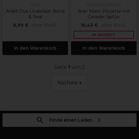
Ardell
Jean Marin Make-Up
Ardell Duo Underlash Bond
Jean Marin Pinzette mit
& Seal
Gerader Spitze
8,99 €
ohne MwSt.
10,43 €
ohne MwSt.
IM ANGEBOT
In den Warenkorb
In den Warenkorb
Seite
1
von 2
Nächste
Finde einen Laden