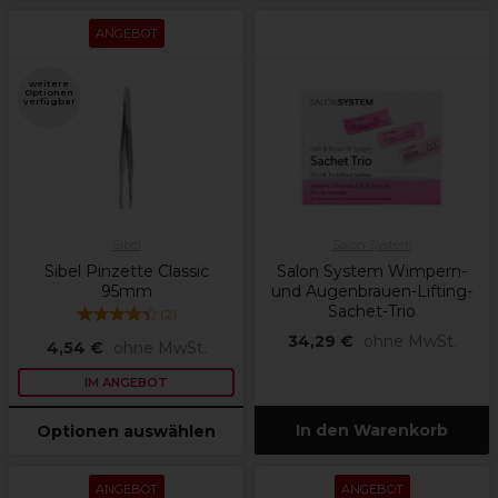
ANGEBOT
weitere
Optionen
verfügbar
Sibel
Salon System
Sibel Pinzette Classic
Salon System Wimpern-
95mm
und Augenbrauen-Lifting-
Sachet-Trio
(
2
)
34,29 €
ohne MwSt.
4,54 €
ohne MwSt.
IM ANGEBOT
In den Warenkorb
Optionen auswählen
ANGEBOT
ANGEBOT