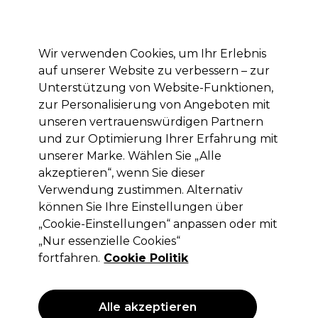
Mit dem Code PRO10 erhälst du 10% Rabatt auf deine erste Online Bestellung
Anmelden
Wir verwenden Cookies, um Ihr Erlebnis
auf unserer Website zu verbessern – zur
Marken
Deals
Haare
Elektrogeräte
Saloneinrichtung
Unterstützung von Website-Funktionen,
zur Personalisierung von Angeboten mit
Lieferung und Lieferzeiten
– mehr erfahren
unseren vertrauenswürdigen Partnern
und zur Optimierung Ihrer Erfahrung mit
Zubehör
Kosmetik
Augen und Wimpern
unserer Marke. Wählen Sie „Alle
akzeptieren“, wenn Sie dieser
Zubehör
Verwendung zustimmen. Alternativ
können Sie Ihre Einstellungen über
„Cookie-Einstellungen“ anpassen oder mit
„Nur essenzielle Cookies“
Filters
fortfahren.
Cookie Politik
Sortieren nach:
Relevanz
Alle akzeptieren
ANGEBOT