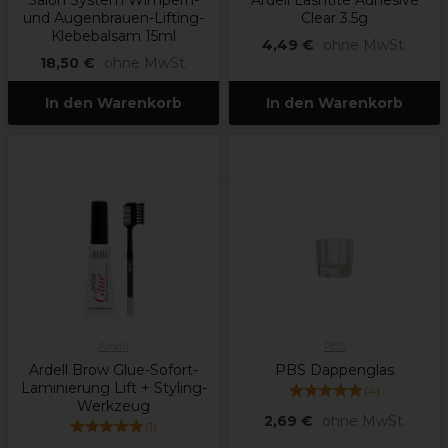
Salon System Wimpern-
Ardell Lashtite Adhesive
und Augenbrauen-Lifting-
Clear 3.5g
Klebebalsam 15ml
4,49 €
ohne MwSt.
18,50 €
ohne MwSt.
In den Warenkorb
In den Warenkorb
Ardell
PBS
Ardell Brow Glue-Sofort-
PBS Dappenglas
Laminierung Lift + Styling-
(
4
)
Werkzeug
2,69 €
ohne MwSt.
(
1
)