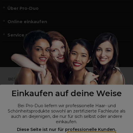
Über Pro-Duo
Online einkaufen
Service und Kontakt
*Du bist kein Profikunde?
BESUCHE
UNSERE WEBSEITE FÜR ENDVERBRAUCHER.*
Einkaufen auf deine Weise
Bei Pro-Duo liefern wir professionelle Haar- und
Schönheitsprodukte sowohl an zertifizierte Fachleute als
auch an diejenigen, die nur für sich selbst oder andere
einkaufen.
Diese Seite ist nur für professionelle Kunden,