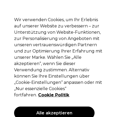
Mit dem Code PRO10 erhälst du 10% Rabatt auf deine erste Online Bestellung
Anmelden
Wir verwenden Cookies, um Ihr Erlebnis
auf unserer Website zu verbessern – zur
Marken
Deals
Haare
Elektrogeräte
Saloneinrichtung
Unterstützung von Website-Funktionen,
zur Personalisierung von Angeboten mit
Lieferung und Lieferzeiten
– mehr erfahren
unseren vertrauenswürdigen Partnern
und zur Optimierung Ihrer Erfahrung mit
unserer Marke. Wählen Sie „Alle
Salon System
akzeptieren“, wenn Sie dieser
Salon System Lash Lift Klebstoff 5ml
Verwendung zustimmen. Alternativ
können Sie Ihre Einstellungen über
(
0
)
„Cookie-Einstellungen“ anpassen oder mit
15,99 €
ohne MwSt.
(PROFI-PREIS)
„Nur essenzielle Cookies“
(
19,03 €
inkl. MwSt.)
| 319.80 € pro 100ml
fortfahren.
Cookie Politik
Alle akzeptieren