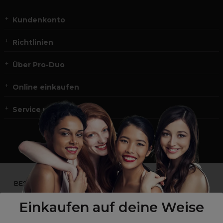
Kundenkonto
Richtlinien
Über Pro-Duo
Online einkaufen
Service und Kontakt
*Du bist kein Profikunde?
BESUCHE
UNSERE WEBSEITE FÜR ENDVERBRAUCHER.*
Einkaufen auf deine Weise