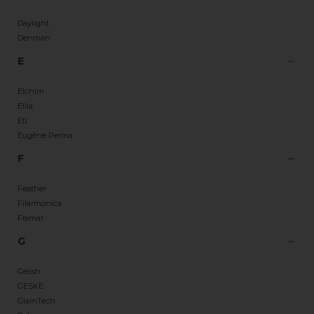
Daylight
Denman
E
Elchim
Ellia
Eti
Eugène Perma
F
Feather
Filarmonica
Framar
G
Gelish
GESKE
GlamTech