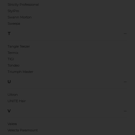
Strictly Professional
StylPro
Swann Morton
Sweepa
T
Tangle Teezer
Termix
TIGI
Tondeo
Triumph Master
U
Ultron
UNITE Hair
V
Valera
Velecta Paramount