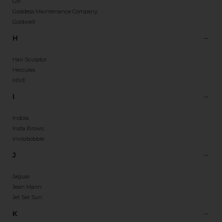
Go!
Goddess Maintenance Company
Goldwell
H
Hair Sculptor
Hercules
HIVE
I
Indola
Insta Brows
invisibobble
J
Jaguar
Jean Marin
Jet Set Sun
K