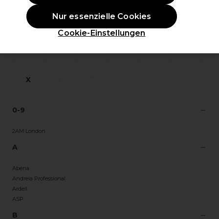
Nur essenzielle Cookies
L
M
N
O
P
Q
Cookie-Einstellungen
R
S
T
U
V
W
X
Y
Z
0-9
2AM London
A
Abena
Andreia Professional
Ardell
ASP
B