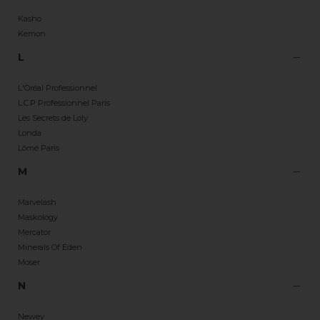
Kasho
Kemon
L
L'Oréal Professionnel
L.C.P Professionnel Paris
Les Secrets de Loly
Londa
Lômé Paris
M
Marvelash
Maskology
Mercator
Minerals Of Eden
Moser
N
Newey