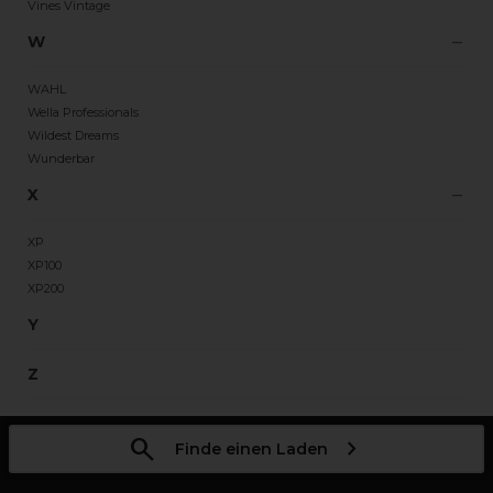
Vines Vintage
W
WAHL
Wella Professionals
Wildest Dreams
Wunderbar
X
XP
XP100
XP200
Y
Z
Finde einen Laden