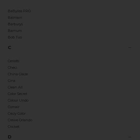
BaByliss PRO
Balmain
Barburys
Barnum
Bob Tuo
C
Ceriotti
Checi
China Glaze
Cina
Clean All
Color Secret
Colour Undo
Comair
Crazy Color
Crewe Orlando
Cricket
D