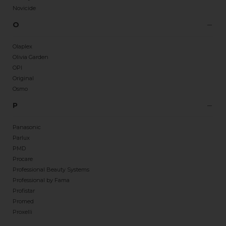
Novicide
O
Olaplex
Olivia Garden
OPI
Original
Osmo
P
Panasonic
Parlux
PMD
Procare
Professional Beauty Systems
Professional by Fama
Profistar
Promed
Proxelli