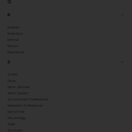
Q
R
Redken
Refectocil
Retinol
Revlon
Reymerink
S
S-PRO
Saiza
Salon Services
Salon System
Schwarzkopf Professional
Sebastian Professional
Seche Vite
Serumology
Sibel
Skintruth