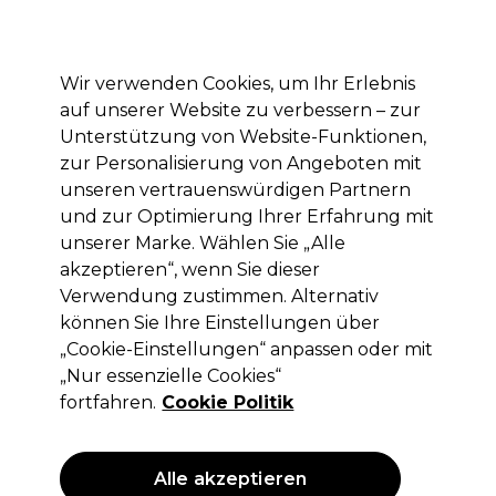
Mit dem Code PRO10 erhälst du 10% Rabatt auf deine erste Online Bestellung
Anmelden
Wir verwenden Cookies, um Ihr Erlebnis
auf unserer Website zu verbessern – zur
Marken
Deals
Haare
Elektrogeräte
Saloneinrichtung
Unterstützung von Website-Funktionen,
zur Personalisierung von Angeboten mit
Lieferung und Lieferzeiten
– mehr erfahren
unseren vertrauenswürdigen Partnern
und zur Optimierung Ihrer Erfahrung mit
Marken
unserer Marke. Wählen Sie „Alle
Marken shoppen
akzeptieren“, wenn Sie dieser
Verwendung zustimmen. Alternativ
können Sie Ihre Einstellungen über
„Cookie-Einstellungen“ anpassen oder mit
A-Z-Verzeichnis verbergen
„Nur essenzielle Cookies“
fortfahren.
Cookie Politik
0-9
A
B
C
D
E
F
G
H
I
J
K
Alle akzeptieren