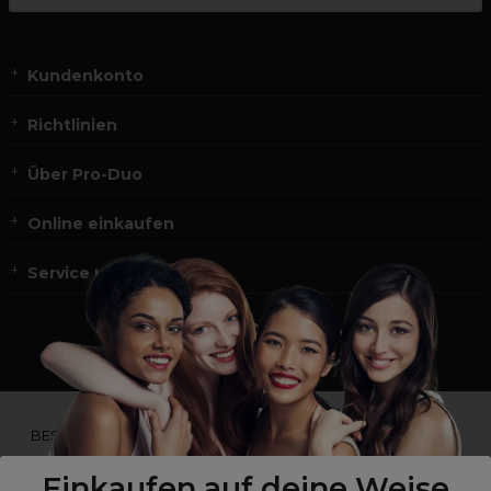
Kundenkonto
Richtlinien
Über Pro-Duo
Online einkaufen
Service und Kontakt
*Du bist kein Profikunde?
BESUCHE
UNSERE WEBSEITE FÜR ENDVERBRAUCHER.*
Einkaufen auf deine Weise