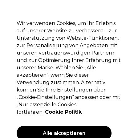
Mit dem Code PRO10 erhälst du 10% Rabatt auf deine erste Online Bestellung
Anmelden
Wir verwenden Cookies, um Ihr Erlebnis
auf unserer Website zu verbessern – zur
Marken
Deals
Haare
Elektrogeräte
Saloneinrichtung
Unterstützung von Website-Funktionen,
zur Personalisierung von Angeboten mit
Lieferung und Lieferzeiten
– mehr erfahren
unseren vertrauenswürdigen Partnern
und zur Optimierung Ihrer Erfahrung mit
Cina
Marken
unserer Marke. Wählen Sie „Alle
akzeptieren“, wenn Sie dieser
Cina
Verwendung zustimmen. Alternativ
können Sie Ihre Einstellungen über
„Cookie-Einstellungen“ anpassen oder mit
„Nur essenzielle Cookies“
Filters
fortfahren.
Cookie Politik
Sortieren nach:
Relevanz
Alle akzeptieren