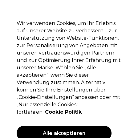
Mit dem Code PRO10 erhälst du 10% Rabatt auf deine erste Online Bestellung
Anmelden
Wir verwenden Cookies, um Ihr Erlebnis
auf unserer Website zu verbessern – zur
Marken
Deals
Haare
Elektrogeräte
Saloneinrichtung
Unterstützung von Website-Funktionen,
zur Personalisierung von Angeboten mit
Lieferung und Lieferzeiten
– mehr erfahren
unseren vertrauenswürdigen Partnern
und zur Optimierung Ihrer Erfahrung mit
Olaplex
Marken
unserer Marke. Wählen Sie „Alle
akzeptieren“, wenn Sie dieser
Olaplex
Verwendung zustimmen. Alternativ
können Sie Ihre Einstellungen über
„Cookie-Einstellungen“ anpassen oder mit
„Nur essenzielle Cookies“
fortfahren.
Cookie Politik
Mehr über Olaplex
erfahren
Alle akzeptieren