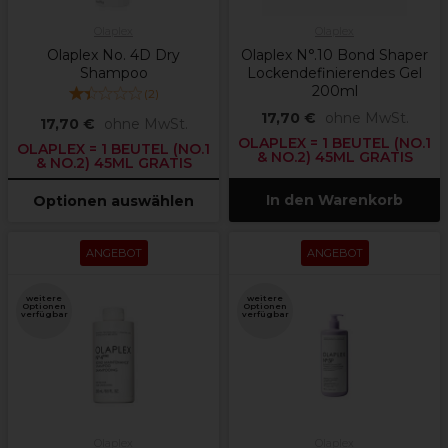
Olaplex
Olaplex
Olaplex No. 4D Dry
Olaplex N°.10 Bond Shaper
Shampoo
Lockendefinierendes Gel
200ml
(
2
)
17,70 €
ohne MwSt.
17,70 €
ohne MwSt.
OLAPLEX = 1 BEUTEL (NO.1
OLAPLEX = 1 BEUTEL (NO.1
& NO.2) 45ML GRATIS
& NO.2) 45ML GRATIS
In den Warenkorb
Optionen auswählen
ANGEBOT
ANGEBOT
weitere
weitere
Optionen
Optionen
verfügbar
verfügbar
Olaplex
Olaplex