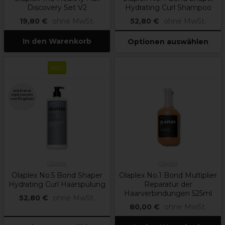
Discovery Set V2
Hydrating Curl Shampoo
19,80 €
ohne MwSt.
52,80 €
ohne MwSt.
In den Warenkorb
Optionen auswählen
NEU
weitere
Optionen
verfügbar
Olaplex
Olaplex
Olaplex No.5 Bond Shaper
Olaplex No.1 Bond Multiplier
Hydrating Curl Haarspülung
Reparatur der
Haarverbindungen 525ml
52,80 €
ohne MwSt.
80,00 €
ohne MwSt.