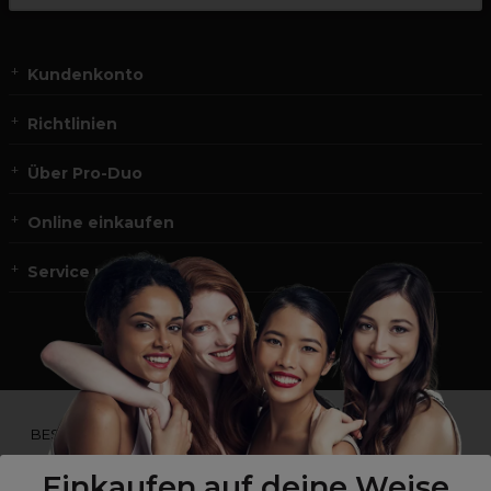
Kundenkonto
Richtlinien
Über Pro-Duo
Online einkaufen
Service und Kontakt
*Du bist kein Profikunde?
BESUCHE
UNSERE WEBSEITE FÜR ENDVERBRAUCHER.*
Einkaufen auf deine Weise