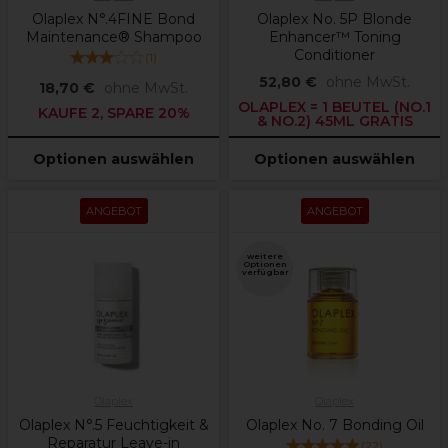
Olaplex N°.4FINE Bond
Olaplex No. 5P Blonde
Maintenance® Shampoo
Enhancer™ Toning
Conditioner
(
1
)
52,80 €
ohne MwSt.
18,70 €
ohne MwSt.
OLAPLEX = 1 BEUTEL (NO.1
KAUFE 2, SPARE 20%
& NO.2) 45ML GRATIS
Optionen auswählen
Optionen auswählen
ANGEBOT
ANGEBOT
weitere
Optionen
verfügbar
Olaplex
Olaplex
Olaplex N°.5 Feuchtigkeit &
Olaplex No. 7 Bonding Oil
Reparatur Leave-in
(
22
)