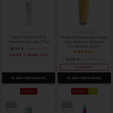
UNITE Hair
Wella Professionals
Unite Hair ELEVATE
Wella Professionals Invigo
Volumen-Mousse 170g
Sun After Sun Express
Conditioner 200ml
18,70 €
ohne MwSt.
(
2
)
KAUFE 2, SPARE 20%
14,30 €
ohne MwSt.
IM ANGEBOT
In den Warenkorb
In den Warenkorb
ANGEBOT
ANGEBOT
NEU
weitere
weitere
Optionen
Farbtöne
verfügbar
verfügbar