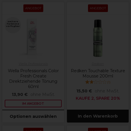
ANGEBOT
ANGEBOT
weitere
Farbtöne
verfügbar
Wella Professionals
Redken
Wella Professionals Color
Redken Touchable Texture
Fresh Create
Mousse 200ml
Direktziehende Tönung
(
1
)
60ml
15,50 €
ohne MwSt.
13,90 €
ohne MwSt.
KAUFE 2, SPARE 20%
IM ANGEBOT
In den Warenkorb
Optionen auswählen