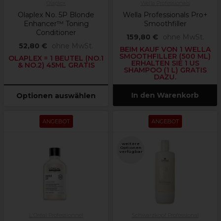
Olaplex
Wella Professionals
Olaplex No. 5P Blonde
Wella Professionals Pro+
Enhancer™ Toning
Smoothfiller
Conditioner
159,80 €
ohne MwSt.
52,80 €
ohne MwSt.
BEIM KAUF VON 1 WELLA
SMOOTHFILLER (500 ML)
OLAPLEX = 1 BEUTEL (NO.1
ERHALTEN SIE 1 US
& NO.2) 45ML GRATIS
SHAMPOO (1 L) GRATIS
DAZU.
In den Warenkorb
Optionen auswählen
ANGEBOT
ANGEBOT
weitere
Optionen
verfügbar
L'Oréal Professionnel
Schwarzkopf Professional