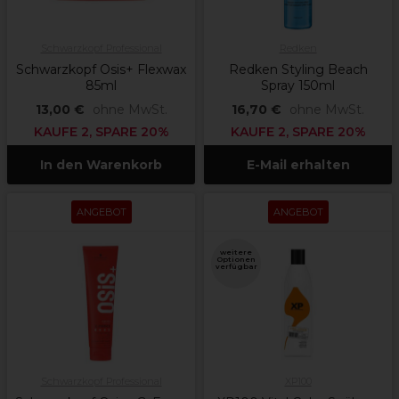
Schwarzkopf Professional
Redken
Schwarzkopf Osis+ Flexwax
Redken Styling Beach
85ml
Spray 150ml
13,00 €
ohne MwSt.
16,70 €
ohne MwSt.
KAUFE 2, SPARE 20%
KAUFE 2, SPARE 20%
In den Warenkorb
E-Mail erhalten
ANGEBOT
ANGEBOT
weitere
Optionen
verfügbar
Schwarzkopf Professional
XP100