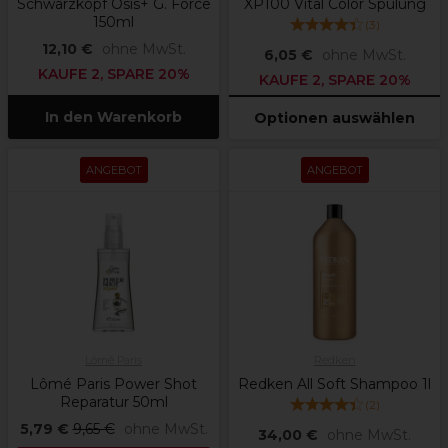
Schwarzkopf Osis+ G. Force
XP100 Vital Color Spülung
150ml
(
3
)
12,10 €
ohne MwSt.
6,05 €
ohne MwSt.
KAUFE 2, SPARE 20%
KAUFE 2, SPARE 20%
In den Warenkorb
Optionen auswählen
ANGEBOT
ANGEBOT
Lômé Paris
Redken
Lômé Paris Power Shot
Redken All Soft Shampoo 1l
Reparatur 50ml
(
2
)
5,79 €
9,65 €
ohne MwSt.
34,00 €
ohne MwSt.