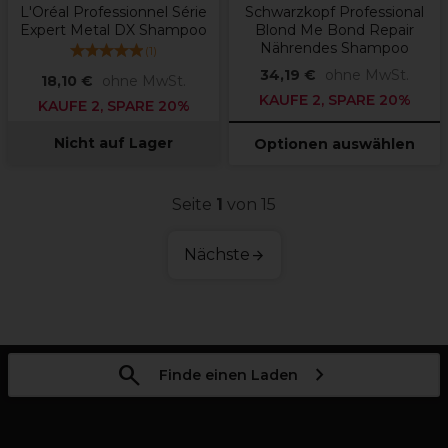
L'Oréal Professionnel Série
Schwarzkopf Professional
Expert Metal DX Shampoo
Blond Me Bond Repair
Nährendes Shampoo
(
1
)
34,19 €
ohne MwSt.
18,10 €
ohne MwSt.
KAUFE 2, SPARE 20%
KAUFE 2, SPARE 20%
Nicht auf Lager
Optionen auswählen
Seite
1
von 15
Nächste
Finde einen Laden