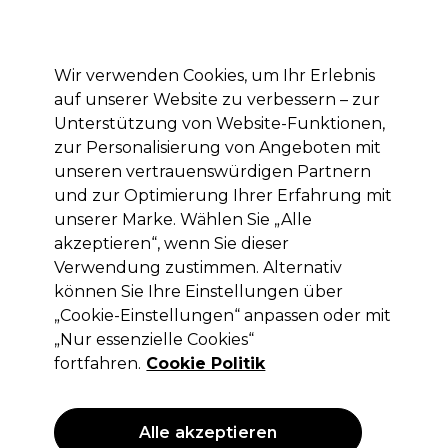
Mit dem Code PRO10 erhälst du 10% Rabatt auf deine erste Online Bestellung
Anmelden
Wir verwenden Cookies, um Ihr Erlebnis
auf unserer Website zu verbessern – zur
Marken
Deals
Haare
Elektrogeräte
Saloneinrichtung
Unterstützung von Website-Funktionen,
Lieferung und Lieferzeiten
zur Personalisierung von Angeboten mit
– mehr erfahren
unseren vertrauenswürdigen Partnern
und zur Optimierung Ihrer Erfahrung mit
Haar-Angebote
Haare
unserer Marke. Wählen Sie „Alle
akzeptieren“, wenn Sie dieser
Haar-Angebote
Verwendung zustimmen. Alternativ
können Sie Ihre Einstellungen über
„Cookie-Einstellungen“ anpassen oder mit
„Nur essenzielle Cookies“
Filters
fortfahren.
Cookie Politik
Sortieren nach:
Relevanz
Alle akzeptieren
ANGEBOT
ANGEBOT