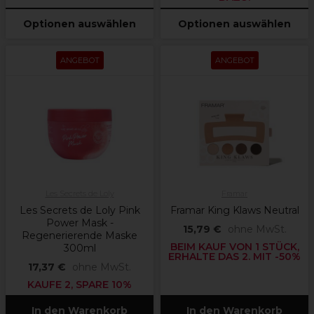
Optionen auswählen
Optionen auswählen
ANGEBOT
ANGEBOT
Les Secrets de Loly
Framar
Les Secrets de Loly Pink
Framar King Klaws Neutral
Power Mask -
15,79 €
ohne MwSt.
Regenerierende Maske
BEIM KAUF VON 1 STÜCK,
300ml
ERHALTE DAS 2. MIT -50%
17,37 €
ohne MwSt.
KAUFE 2, SPARE 10%
In den Warenkorb
In den Warenkorb