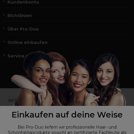
Kundenkonto
Richtlinien
Über Pro-Duo
Online einkaufen
Service und Kontakt
*Du bist kein Profikunde?
BESUCHE
UNSERE WEBSEITE FÜR ENDVERBRAUCHER.*
Einkaufen auf deine Weise
Bei Pro-Duo liefern wir professionelle Haar- und
Schönheitsprodukte sowohl an zertifizierte Fachleute als