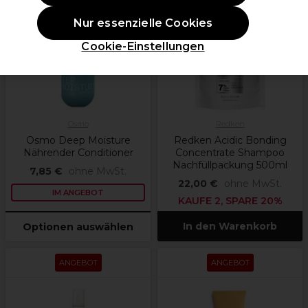
Nur essenzielle Cookies
weitere
Optionen
verfügbar
Cookie-Einstellungen
Osmo
Redken
Osmo Deep Moisture
Redken Acidic Bonding
Nährender Conditioner
Concentrate Shampoo
Nachfüllpackung 500ml
7,85 €
ohne MwSt.
22,00 €
ohne MwSt.
IM ANGEBOT
KAUFE 2, SPARE 20%
In den Warenkorb
Optionen auswählen
ANGEBOT
ANGEBOT