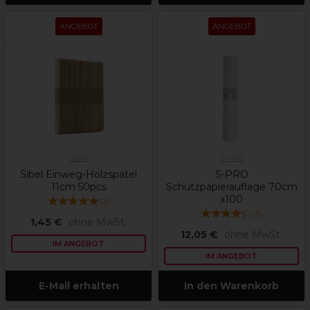
ANGEBOT
ANGEBOT
Sibel
S-PRO
Sibel Einweg-Holzspatel
S-PRO
11cm 50pcs
Schutzpapierauflage 70cm
x100
(
2
)
(
5
)
1,45 €
ohne MwSt.
12,05 €
ohne MwSt.
IM ANGEBOT
IM ANGEBOT
E-Mail erhalten
In den Warenkorb