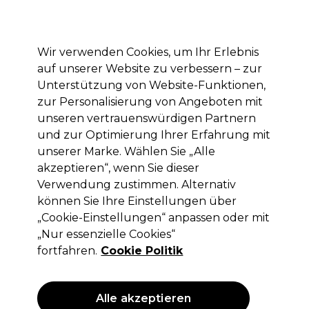
Mit dem Code PRO10 erhälst du 10% Rabatt auf deine erste Online Bestellung
Anmelden
Wir verwenden Cookies, um Ihr Erlebnis
auf unserer Website zu verbessern – zur
Marken
Deals
Haare
Elektrogeräte
Saloneinrichtung
Unterstützung von Website-Funktionen,
zur Personalisierung von Angeboten mit
Lieferung und Lieferzeiten
– mehr erfahren
unseren vertrauenswürdigen Partnern
und zur Optimierung Ihrer Erfahrung mit
Produkte für Ausbzubildende
Azubis
unserer Marke. Wählen Sie „Alle
akzeptieren“, wenn Sie dieser
Produkte für Ausbzubildende
Verwendung zustimmen. Alternativ
können Sie Ihre Einstellungen über
„Cookie-Einstellungen“ anpassen oder mit
„Nur essenzielle Cookies“
Filters
fortfahren.
Cookie Politik
Sortieren nach:
Relevanz
Alle akzeptieren
ANGEBOT
ANGEBOT