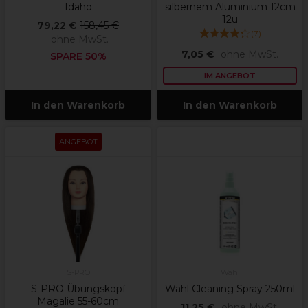
Idaho
silbernem Aluminium 12cm
12u
79,22 €
158,45 €
(
7
)
ohne MwSt.
7,05 €
ohne MwSt.
SPARE 50%
IM ANGEBOT
In den Warenkorb
In den Warenkorb
ANGEBOT
S-PRO
Wahl
S-PRO Übungskopf
Wahl Cleaning Spray 250ml
Magalie 55-60cm
11,25 €
ohne MwSt.