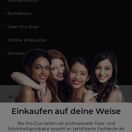
Kundenkonto
Richtlinien
Über Pro-Duo
Online einkaufen
Service und Kontakt
*Du bist kein Profikunde?
BESUCHE
UNSERE WEBSEITE FÜR ENDVERBRAUCHER.*
Einkaufen auf deine Weise
Bei Pro-Duo liefern wir professionelle Haar- und
Schönheitsprodukte sowohl an zertifizierte Fachleute als