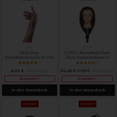
Sibel
S-PRO
Sibel Vinyl-
S-PRO Übungskopf Kate
Einmalhandschuhe M x100
35cm Kastanienbraun 4
(
1
)
(
2
)
6,45 €
ohne MwSt.
54,28 €
77,55 €
ohne MwSt.
IM ANGEBOT
IM ANGEBOT
In den Warenkorb
In den Warenkorb
ANGEBOT
ANGEBOT