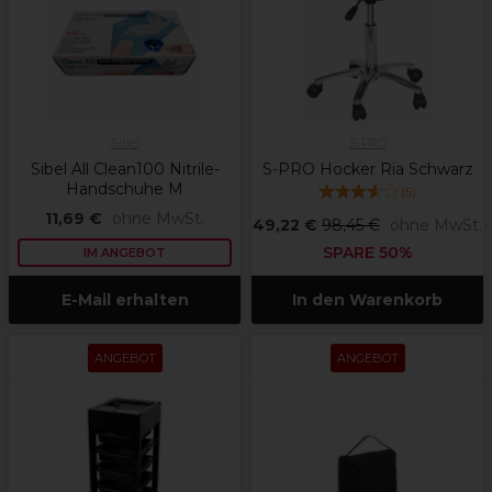
Sibel
S-PRO
Sibel All Clean100 Nitrile-
S-PRO Hocker Ria Schwarz
Handschuhe M
(
5
)
11,69 €
ohne MwSt.
49,22 €
98,45 €
ohne MwSt.
SPARE 50%
IM ANGEBOT
E-Mail erhalten
In den Warenkorb
ANGEBOT
ANGEBOT