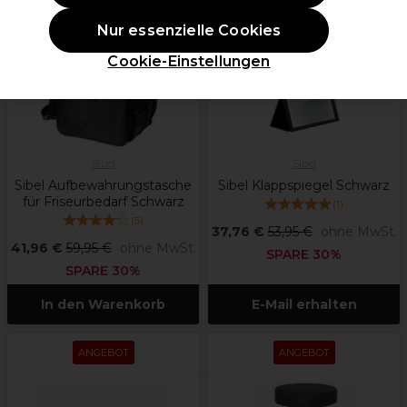
Nur essenzielle Cookies
Cookie-Einstellungen
Sibel
Sibel
Sibel Aufbewahrungstasche
Sibel Klappspiegel Schwarz
für Friseurbedarf Schwarz
(
1
)
(
5
)
37,76 €
53,95 €
ohne MwSt.
41,96 €
59,95 €
ohne MwSt.
SPARE 30%
SPARE 30%
In den Warenkorb
E-Mail erhalten
ANGEBOT
ANGEBOT