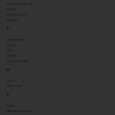
Strictly Professional
StylPro
Swann Morton
Sweepa
T
Tangle Teezer
Termix
TIGI
Tondeo
Triumph Master
U
Ultron
UNITE Hair
V
Valera
Velecta Paramount