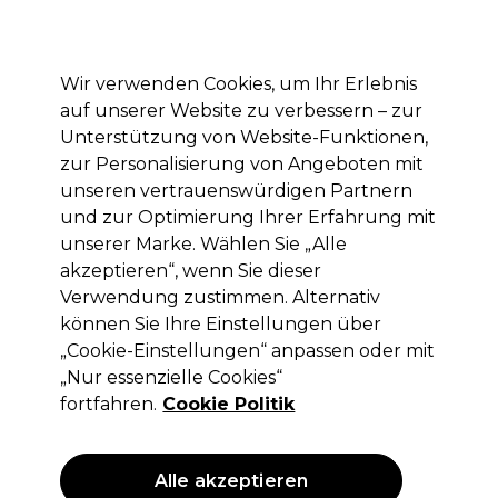
Mit dem Code PRO10 erhälst du 10% Rabatt auf deine erste Online Bestellung
Anmelden
Wir verwenden Cookies, um Ihr Erlebnis
auf unserer Website zu verbessern – zur
Marken
Deals
Haare
Elektrogeräte
Saloneinrichtung
Unterstützung von Website-Funktionen,
zur Personalisierung von Angeboten mit
Lieferung und Lieferzeiten
– mehr erfahren
unseren vertrauenswürdigen Partnern
und zur Optimierung Ihrer Erfahrung mit
Marken
unserer Marke. Wählen Sie „Alle
Marken shoppen
akzeptieren“, wenn Sie dieser
Verwendung zustimmen. Alternativ
können Sie Ihre Einstellungen über
„Cookie-Einstellungen“ anpassen oder mit
A-Z-Verzeichnis verbergen
„Nur essenzielle Cookies“
fortfahren.
Cookie Politik
0-9
A
B
C
D
E
F
G
H
I
J
K
Alle akzeptieren