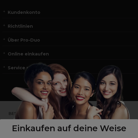
Kundenkonto
Richtlinien
Über Pro-Duo
Online einkaufen
Service und Kontakt
*Du bist kein Profikunde?
BESUCHE
UNSERE WEBSEITE FÜR ENDVERBRAUCHER.*
Einkaufen auf deine Weise