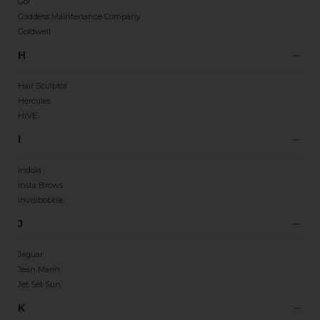
Go!
Goddess Maintenance Company
Goldwell
H
Hair Sculptor
Hercules
HIVE
I
Indola
Insta Brows
invisibobble
J
Jaguar
Jean Marin
Jet Set Sun
K