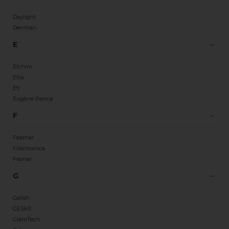
Daylight
Denman
E
Elchim
Ellia
Eti
Eugène Perma
F
Feather
Filarmonica
Framar
G
Gelish
GESKE
GlamTech