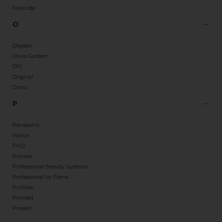
Novicide
O
Olaplex
Olivia Garden
OPI
Original
Osmo
P
Panasonic
Parlux
PMD
Procare
Professional Beauty Systems
Professional by Fama
Profistar
Promed
Proxelli