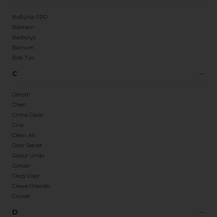
BaByliss PRO
Balmain
Barburys
Barnum
Bob Tuo
C
Ceriotti
Checi
China Glaze
Cina
Clean All
Color Secret
Colour Undo
Comair
Crazy Color
Crewe Orlando
Cricket
D