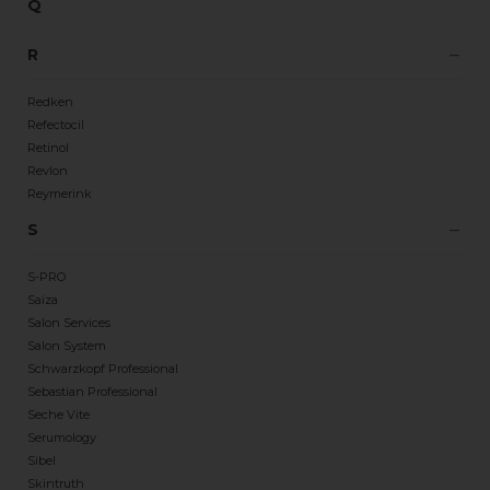
Q
R
Redken
Refectocil
Retinol
Revlon
Reymerink
S
S-PRO
Saiza
Salon Services
Salon System
Schwarzkopf Professional
Sebastian Professional
Seche Vite
Serumology
Sibel
Skintruth