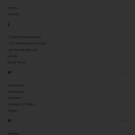
Kasho
Kemon
L
L'Oréal Professionnel
L.C.P Professionnel Paris
Les Secrets de Loly
Londa
Lômé Paris
M
Marvelash
Maskology
Mercator
Minerals Of Eden
Moser
N
Newey