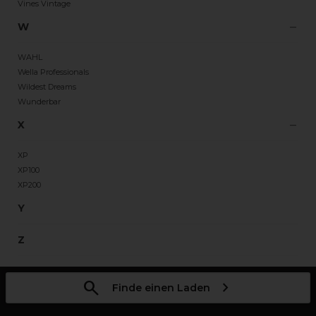
Vines Vintage
W
WAHL
Wella Professionals
Wildest Dreams
Wunderbar
X
XP
XP100
XP200
Y
Z
Finde einen Laden