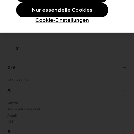
Nur essenzielle Cookies
L
M
N
O
P
Q
Cookie-Einstellungen
R
S
T
U
V
W
X
Y
Z
0-9
2AM London
A
Abena
Andreia Professional
Ardell
ASP
B