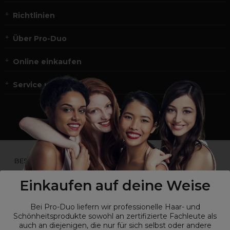
Richtlinien
Über Pro-Duo
Online einkaufen
Service und Kontakt
*Du bist kein Profikunde?
BESUCHE
UNSERE WEBSEITE FÜR ENDVERBRAUCHER.*
Einkaufen auf deine Weise
Bei Pro-Duo liefern wir professionelle Haar- und
Schönheitsprodukte sowohl an zertifizierte Fachleute als
auch an diejenigen, die nur für sich selbst oder andere