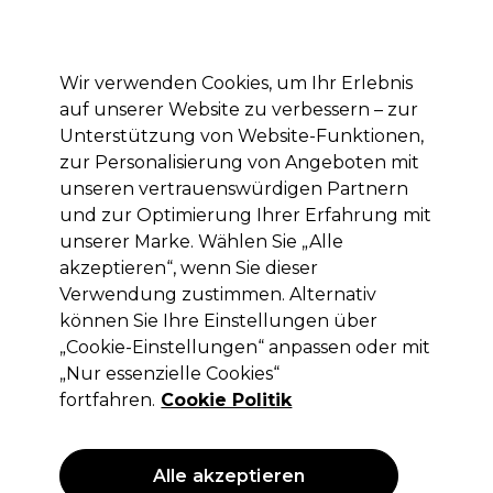
Mit dem Code PRO10 erhälst du 10% Rabatt auf deine erste Online Bestellung
Anmelden
Wir verwenden Cookies, um Ihr Erlebnis
auf unserer Website zu verbessern – zur
Marken
Deals
Haare
Elektrogeräte
Saloneinrichtung
Unterstützung von Website-Funktionen,
zur Personalisierung von Angeboten mit
Lieferung und Lieferzeiten
– mehr erfahren
unseren vertrauenswürdigen Partnern
und zur Optimierung Ihrer Erfahrung mit
Synthetische
Haare
Haarverlängerungen und Perücken
unserer Marke. Wählen Sie „Alle
akzeptieren“, wenn Sie dieser
Synthetische
Verwendung zustimmen. Alternativ
können Sie Ihre Einstellungen über
„Cookie-Einstellungen“ anpassen oder mit
„Nur essenzielle Cookies“
Filters
fortfahren.
Cookie Politik
Sortieren nach:
Relevanz
Alle akzeptieren
ANGEBOT
ANGEBOT