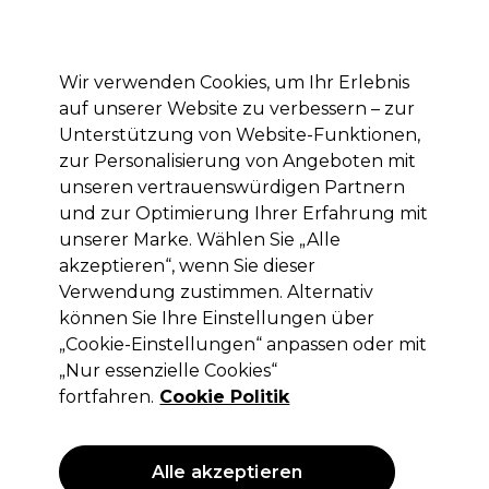
Mit dem Code PRO10 erhälst du 10% Rabatt auf deine erste Online Bestellung
Anmelden
Wir verwenden Cookies, um Ihr Erlebnis
auf unserer Website zu verbessern – zur
Marken
Deals
Haare
Elektrogeräte
Saloneinrichtung
Unterstützung von Website-Funktionen,
zur Personalisierung von Angeboten mit
Lieferung und Lieferzeiten
– mehr erfahren
unseren vertrauenswürdigen Partnern
und zur Optimierung Ihrer Erfahrung mit
Haarpflege
Vegane Produkte
unserer Marke. Wählen Sie „Alle
akzeptieren“, wenn Sie dieser
Haarpflege
Verwendung zustimmen. Alternativ
können Sie Ihre Einstellungen über
„Cookie-Einstellungen“ anpassen oder mit
„Nur essenzielle Cookies“
Filters
fortfahren.
Cookie Politik
Sortieren nach:
Relevanz
Alle akzeptieren
ANGEBOT