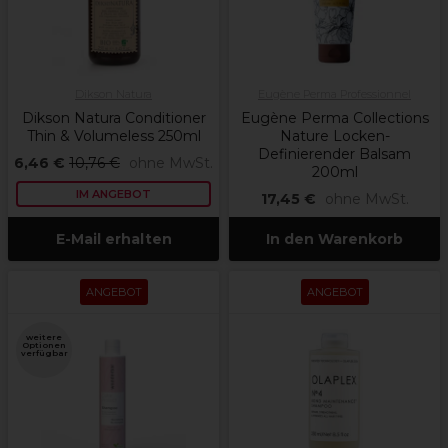
Dikson Natura
Eugène Perma Professionnel
Dikson Natura Conditioner
Eugène Perma Collections
Thin & Volumeless 250ml
Nature Locken-
Definierender Balsam
6,46 €
10,76 €
ohne MwSt.
200ml
IM ANGEBOT
17,45 €
ohne MwSt.
E-Mail erhalten
In den Warenkorb
ANGEBOT
ANGEBOT
weitere
Optionen
verfügbar