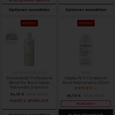
& NO.2) 45ML GRATIS
Optionen auswählen
Optionen auswählen
ANGEBOT
ANGEBOT
weitere
Optionen
verfügbar
Schwarzkopf Professional
Olaplex
Schwarzkopf Professional
Olaplex N°.5 Conditioner
Blond Me Bond Repair
Bond Maintenance 250ml
Nährendes Shampoo
(
21
)
34,19 €
ohne MwSt.
18,70 €
ohne MwSt.
KAUFE 2, SPARE 20%
IM ANGEBOT
In den Warenkorb