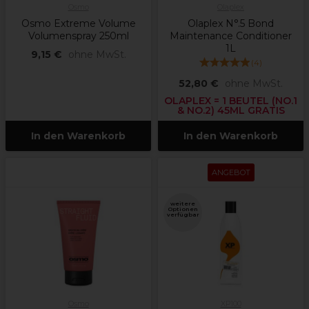
Osmo
Olaplex
Osmo Extreme Volume
Olaplex N°.5 Bond
Volumenspray 250ml
Maintenance Conditioner
1L
9,15 €
ohne MwSt.
(
4
)
52,80 €
ohne MwSt.
OLAPLEX = 1 BEUTEL (NO.1
& NO.2) 45ML GRATIS
In den Warenkorb
In den Warenkorb
ANGEBOT
weitere
Optionen
verfügbar
Osmo
XP100