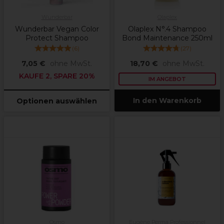
Wunderbar
Olaplex
Wunderbar Vegan Color
Olaplex N°.4 Shampoo
Protect Shampoo
Bond Maintenance 250ml
(
6
)
(
27
)
7,05 €
ohne MwSt.
18,70 €
ohne MwSt.
KAUFE 2, SPARE 20%
IM ANGEBOT
In den Warenkorb
Optionen auswählen
Osmo
Eugène Perma Professionnel