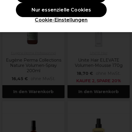
Nur essenzielle Cookies
Cookie-Einstellungen
Eugène Perma Professionnel
UNITE Hair
Eugène Perma Collections
Unite Hair ELEVATE
Nature Volumen-Spray
Volumen-Mousse 170g
200ml
18,70 €
ohne MwSt.
16,45 €
ohne MwSt.
KAUFE 2, SPARE 20%
In den Warenkorb
In den Warenkorb