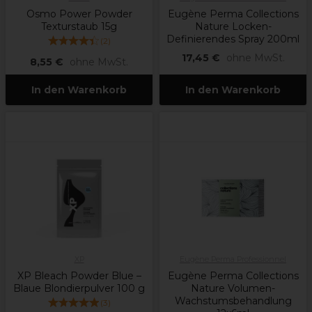
Osmo Power Powder
Eugène Perma Collections
Texturstaub 15g
Nature Locken-
Definierendes Spray 200ml
(
2
)
17,45 €
ohne MwSt.
8,55 €
ohne MwSt.
In den Warenkorb
In den Warenkorb
XP
Eugène Perma Professionnel
XP Bleach Powder Blue –
Eugène Perma Collections
Blaue Blondierpulver 100 g
Nature Volumen-
Wachstumsbehandlung
(
3
)