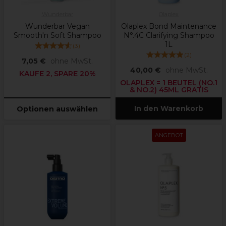
Wunderbar
Olaplex
Wunderbar Vegan
Olaplex Bond Maintenance
Smooth'n Soft Shampoo
N°.4C Clarifying Shampoo
1L
(
3
)
(
2
)
7,05 €
ohne MwSt.
40,00 €
ohne MwSt.
KAUFE 2, SPARE 20%
OLAPLEX = 1 BEUTEL (NO.1
& NO.2) 45ML GRATIS
In den Warenkorb
Optionen auswählen
ANGEBOT