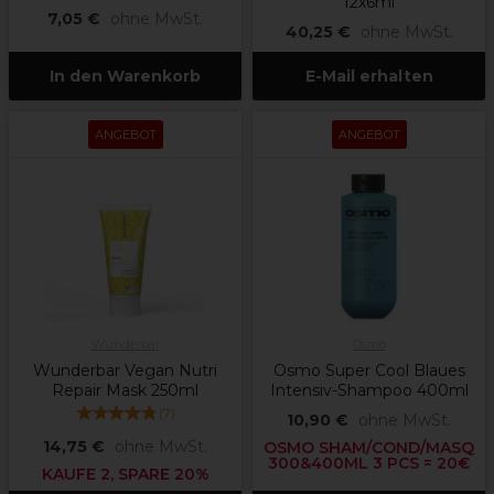
12x6ml
7,05 €
ohne MwSt.
40,25 €
ohne MwSt.
In den Warenkorb
E-Mail erhalten
ANGEBOT
ANGEBOT
Wunderbar
Osmo
Wunderbar Vegan Nutri
Osmo Super Cool Blaues
Repair Mask 250ml
Intensiv-Shampoo 400ml
(
7
)
10,90 €
ohne MwSt.
14,75 €
ohne MwSt.
OSMO SHAM/COND/MASQ
300&400ML 3 PCS = 20€
KAUFE 2, SPARE 20%