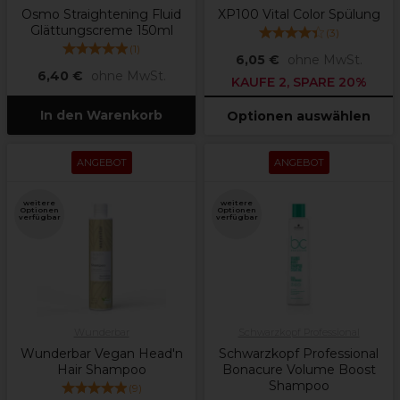
Osmo Straightening Fluid
XP100 Vital Color Spülung
Glättungscreme 150ml
(
3
)
(
1
)
6,05 €
ohne MwSt.
6,40 €
ohne MwSt.
KAUFE 2, SPARE 20%
In den Warenkorb
Optionen auswählen
ANGEBOT
ANGEBOT
weitere
weitere
Optionen
Optionen
verfügbar
verfügbar
Wunderbar
Schwarzkopf Professional
Wunderbar Vegan Head'n
Schwarzkopf Professional
Hair Shampoo
Bonacure Volume Boost
Shampoo
(
9
)