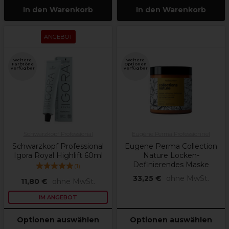
In den Warenkorb
In den Warenkorb
ANGEBOT
weitere
weitere
Farbtöne
Optionen
verfügbar
verfügbar
Schwarzkopf Professional
Eugène Perma Professionnel
Schwarzkopf Professional
Eugene Perma Collection
Igora Royal Highlift 60ml
Nature Locken-
Definierendes Maske
(
1
)
33,25 €
ohne MwSt.
11,80 €
ohne MwSt.
IM ANGEBOT
Optionen auswählen
Optionen auswählen