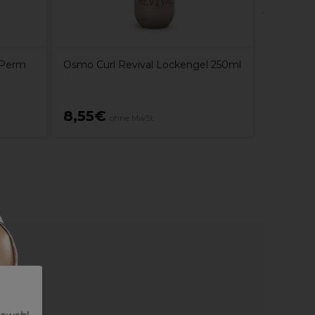
 Perm
Osmo Curl Revival Lockengel 250ml
8,55€
13,50
ohne MwSt.