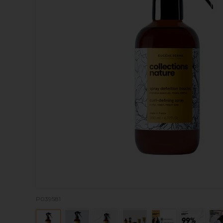
P039581