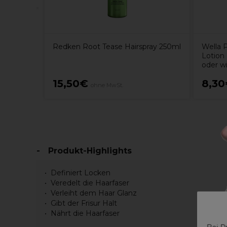
Redken Root Tease Hairspray 250ml
Wella 
Lotion 
oder w
15,50€
8,3
ohne MwSt.
Produkt-Highlights
Definiert Locken
Veredelt die Haarfaser
Verleiht dem Haar Glanz
Gibt der Frisur Halt
Nährt die Haarfaser