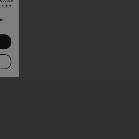
sowohl
t oder
er