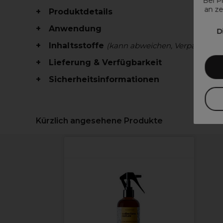
Bei P
an ze
Produktdetails
Anwendung
D
Inhaltsstoffe
(kann abweichen, Verpackung 
Lieferung & Verfügbarkeit
Sicherheitsinformationen
Kürzlich angesehene Produkte