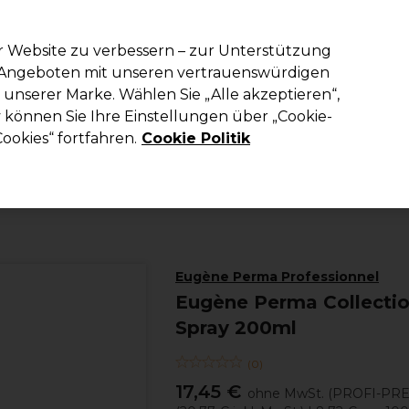
em Code PRO10 erhälst du 10% Rabatt auf deine erste Online Best
r Website zu verbessern – zur Unterstützung
n Angeboten mit unseren vertrauenswürdigen
Suchen
unserer Marke. Wählen Sie „Alle akzeptieren“,
richtung
Kosmetik
Herrenfriseur
Inspiration
Die Professional
können Sie Ihre Einstellungen über „Cookie-
ookies“ fortfahren.
Cookie Politik
Haare
Haarstyling
Haarspray und Schaumfestiger
Eugène Perma Professionnel
Eugène Perma Collectio
Spray 200ml
(
0
)
17,45 €
ohne MwSt.
(PROFI-PRE