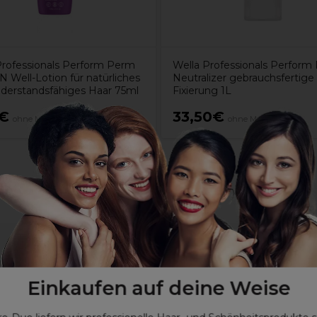
Professionals Perform Perm
Wella Professionals Perform
N Well-Lotion für natürliches
Neutralizer gebrauchsfertige
iderstandsfähiges Haar 75ml
Fixierung 1L
0€
33,50€
ohne MwSt.
ohne MwSt.
Einkaufen auf deine Weise