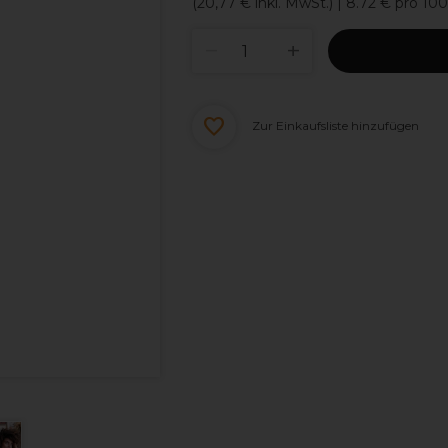
(
20,77 €
inkl. MwSt.)
| 8.72 € pro 10
Zur Einkaufsliste hinzufügen