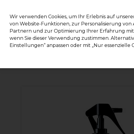
Mit d
Wir verwenden Cookies, um Ihr Erlebnis auf unsere
von Website-Funktionen, zur Personalisierung vo
Partnern und zur Optimierung Ihrer Erfahrung mit 
Marken
Deals
Haare
Elektrogeräte
Salonein
wenn Sie dieser Verwendung zustimmen. Alternativ 
Einstellungen“ anpassen oder mit „Nur essenzielle C
Lieferung und Lieferzeiten
– mehr erfahren