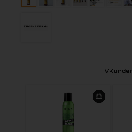
VKunden,
l 7.11