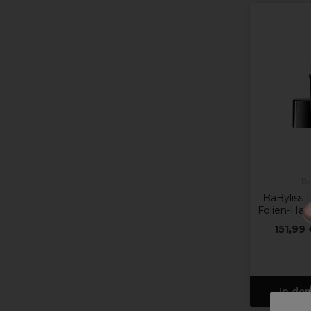
Ba
BaByliss
Folien-Haa
151,99 
In de