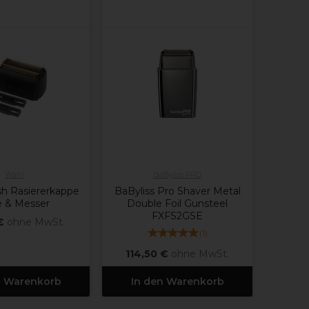
Wahl
BaByliss PRO
sh Rasiererkappe
BaByliss Pro Shaver Metal
e & Messer
Double Foil Gunsteel
FXFS2GSE
€
ohne MwSt.
(
1
)
114,50 €
ohne MwSt.
n Warenkorb
In den Warenkorb