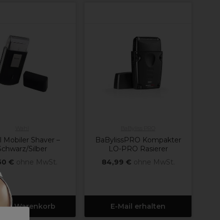
Wahl
BaByliss PRO
 Mobiler Shaver –
BaBylissPRO Kompakter
Schwarz/Silber
LO-PRO Rasierer
50 €
ohne MwSt.
84,99 €
ohne MwSt.
 den Warenkorb
E-Mail erhalten