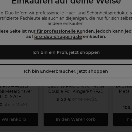
Einkaufen auf deine Weise
ro-Duo liefern wir professionelle Haar- und Schönheitsprodukte 
rtifizierte Fachleute als auch an diejenigen, die nur für sich selbs
andere einkaufen.
iese Seite ist nur für professionelle Kunden, jedoch kann jed
auf
pro-duo-shopping.de
einkaufen.
Ich bin ein Profi, jetzt shoppen
Ich bin Endverbraucher, jetzt shoppen
Byliss PRO
BaByliss PRO
s Pro 4 Artists
BaByliss PRO Shaver Metal
BaBylis
il Metal Shaver
Double Foil Klinge/FXRF2E
Metal 
d FXFS2GE
19,50 €
ohne MwSt.
 €
ohne MwSt.
103
n Warenkorb
In den Warenkorb
In