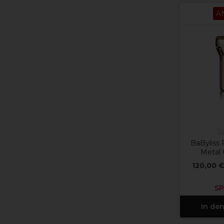
A
Ba
BaByliss
Metal 
120,00 
SP
In de