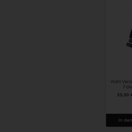
Wahl Vani
Foli
33,30 
In de