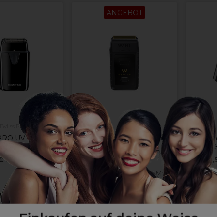
ANGEBOT
Byliss PRO
Wahl
 PRO UV Doppel-
Wahl Finishing Tool Vanish Li
Wahl
rrasierer FXLFS2E
5V
(
1
)
€
ohne MwSt.
19,
106,25 €
125,00 €
ohne MwSt.
SPARE 15%
n Warenkorb
In den Warenkorb
In