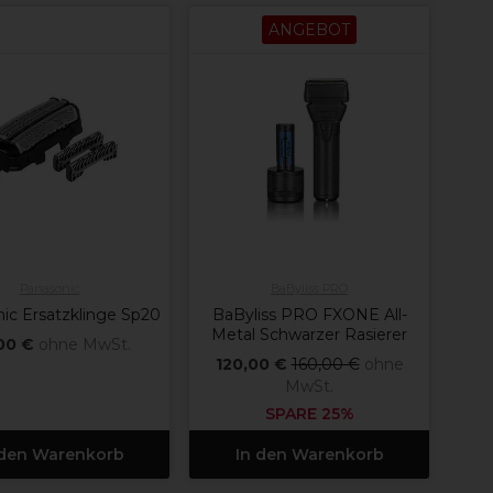
ANGEBOT
Panasonic
BaByliss PRO
ic Ersatzklinge Sp20
BaByliss PRO FXONE All-
Metal Schwarzer Rasierer
00 €
ohne MwSt.
120,00 €
160,00 €
ohne
MwSt.
SPARE 25%
 den Warenkorb
In den Warenkorb