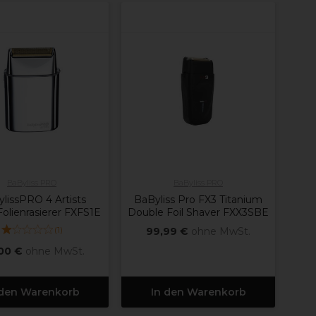
BaByliss PRO
BaByliss PRO
lissPRO 4 Artists
BaByliss Pro FX3 Titanium
Folienrasierer FXFS1E
Double Foil Shaver FXX3SBE
(
1
)
99,99 €
ohne MwSt.
00 €
ohne MwSt.
 den Warenkorb
In den Warenkorb