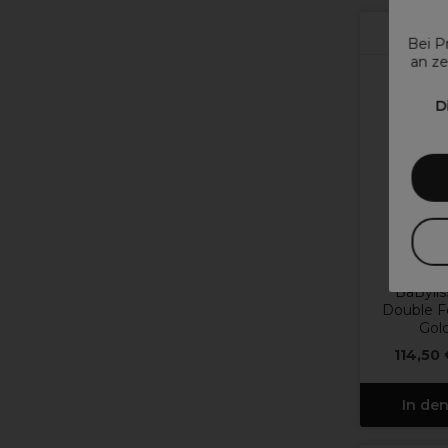
Bei P
an ze
D
Ba
BaBylis
Double Fo
Gol
114,50
In de