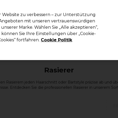
em Code PRO10 erhälst du 10% Rabatt auf deine erste Online Best
r Website zu verbessern – zur Unterstützung
n Angeboten mit unseren vertrauenswürdigen
Suchen
unserer Marke. Wählen Sie „Alle akzeptieren“,
richtung
Kosmetik
Herrenfriseur
Inspiration
Die Professional
können Sie Ihre Einstellungen über „Cookie-
ookies“ fortfahren.
Cookie Politik
Elektrogeräte
Rasierer
Rasierer
en Rasierern jeden Haarschnitt oder Bartstyle präzise ab und ü
isse. Entdecken Sie die professionellen Rasierer in unserem Sor
Fi