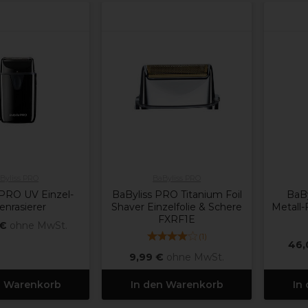
Byliss PRO
BaByliss PRO
 PRO UV Einzel-
BaByliss PRO Titanium Foil
BaBy
ienrasierer
Shaver Einzelfolie & Schere
Metall-
FXRF1E
 €
ohne MwSt.
(
1
)
46,
9,99 €
ohne MwSt.
n Warenkorb
In den Warenkorb
In