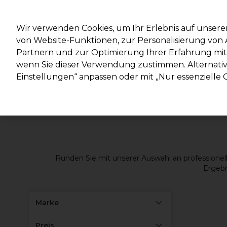
Mit d
Wir verwenden Cookies, um Ihr Erlebnis auf unsere
von Website-Funktionen, zur Personalisierung vo
Partnern und zur Optimierung Ihrer Erfahrung mit 
Marken
Deals
Haare
Elektrogeräte
Salonein
wenn Sie dieser Verwendung zustimmen. Alternativ 
Einstellungen“ anpassen oder mit „Nur essenzielle C
Lieferung und Lieferzeiten
– mehr erfahren
Runden Sie mit unserer Auswahl an professionell
Ergebn
Marke
Preis