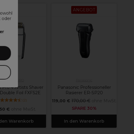
ANGEBOT
sowohl
t oder
er
BaByliss PRO
Panasonic
s Pro 4 Artists Shaver
Panasonic Professioneller
Double Foil FXFS2E
Rasierer ER-SP20
(
2
)
119,00 €
170,00 €
ohne MwSt.
SPARE 30%
,50 €
ohne MwSt.
 den Warenkorb
In den Warenkorb