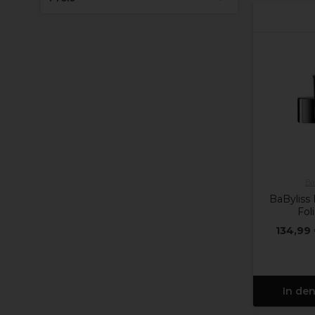
Ba
BaByliss
Fol
134,99
In de