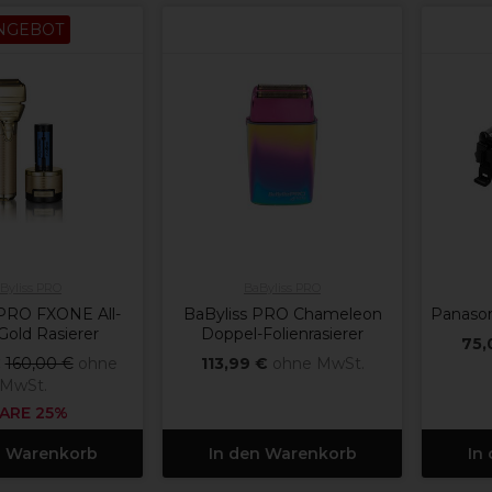
NGEBOT
Byliss PRO
BaByliss PRO
 PRO FXONE All-
BaByliss PRO Chameleon
Panason
Gold Rasierer
Doppel-Folienrasierer
75,
€
160,00 €
ohne
113,99 €
ohne MwSt.
MwSt.
ARE 25%
n Warenkorb
In den Warenkorb
In