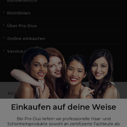
Kundenkonto
Richtlinien
Über Pro-Duo
Online einkaufen
Service und Kontakt
*Du bist kein Profikunde?
BESUCHE
UNSERE WEBSEITE FÜR ENDVERBRAUCHER.*
Einkaufen auf deine Weise
Bei Pro-Duo liefern wir professionelle Haar- und
Schönheitsprodukte sowohl an zertifizierte Fachleute als