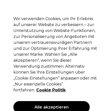
Mit dem Code PRO10 erhälst du 10% Rabatt auf deine erste Online Bestellung
Anmelden
Wir verwenden Cookies, um Ihr Erlebnis
auf unserer Website zu verbessern – zur
Marken
Deals
Haare
Elektrogeräte
Saloneinrichtung
Unterstützung von Website-Funktionen,
zur Personalisierung von Angeboten mit
Lieferung und Lieferzeiten
– mehr erfahren
unseren vertrauenswürdigen Partnern
und zur Optimierung Ihrer Erfahrung mit
Nagelbehandlungen
Kosmetik
Nägel
unserer Marke. Wählen Sie „Alle
akzeptieren“, wenn Sie dieser
Nagelbehandlungen
Verwendung zustimmen. Alternativ
können Sie Ihre Einstellungen über
„Cookie-Einstellungen“ anpassen oder mit
„Nur essenzielle Cookies“
Filters
fortfahren.
Cookie Politik
Sortieren nach:
Relevanz
Alle akzeptieren
ANGEBOT