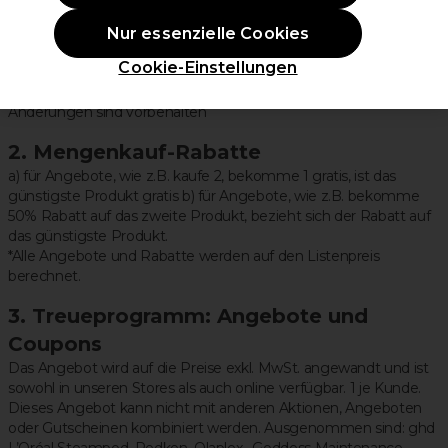
Gutscheincodes kombinierbar. Vom Angebot ausgeschlossen
sind folgende Produkte oder Marken: Redken, Olaplex,
Nur essenzielle Cookies
Equipment Direct, Londa, Go! und L'Oréal Steampod, Goddess
Cookie-Einstellungen
Maintenance Company, sowie Black Friday-Angebote, Artikel im
Ausverkauf, Farb-Megadeals oder Geschenkgutscheine. Weitere
Änderungen sind vorbehalten
2. Mengenkauf-Rabatte
a) für Angebote, wie z.B. kaufe 2, bekomme 1 gratis, ist das
günstigste Produkt gratis b) für Angebote, wie z.B. bekomme
50% Rabatt auf das zweite Produkt, bezieht sich der Rabatt auf
das günstigste Produkt.
*Alle Angebote und Rabatte werden auf den Listenpreis
berechnet.
3. Treueprogramm: Angebote und
Coupons
Das Angebot wird auf die Preise exkl. MwSt. angewandt und ist
sowohl in unseren Stores als auch online verfügbar. 1 je Kunde.
Dieses Angebot kann nicht mit anderen Aktionen, Angeboten
oder Gutscheinen kombiniert werden. Ausgenommen sind: ghd
L’Oréal Steampod, Redken, Olaplex, Goddess Maintenance