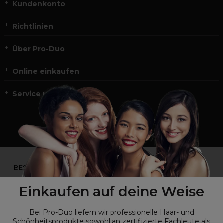
Kundenkonto
Richtlinien
Über Pro-Duo
Online einkaufen
Service und Kontakt
*Du bist kein Profikunde?
BESUCHE
UNSERE WEBSEITE FÜR ENDVERBRAUCHER.*
Einkaufen auf deine Weise
Bei Pro-Duo liefern wir professionelle Haar- und
Schönheitsprodukte sowohl an zertifizierte Fachleute als