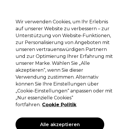
Mit dem Code PRO10 erhälst du 10% Rabatt auf deine erste Online Bestellung
Anmelden
Wir verwenden Cookies, um Ihr Erlebnis
auf unserer Website zu verbessern – zur
Marken
Deals
Haare
Elektrogeräte
Saloneinrichtung
Unterstützung von Website-Funktionen,
zur Personalisierung von Angeboten mit
Lieferung und Lieferzeiten
– mehr erfahren
unseren vertrauenswürdigen Partnern
und zur Optimierung Ihrer Erfahrung mit
Besondere Bedingungen
unserer Marke. Wählen Sie „Alle
akzeptieren“, wenn Sie dieser
Besondere Bedingungen (für
Verwendung zustimmen. Alternativ
Gewerbekunden)
können Sie Ihre Einstellungen über
„Cookie-Einstellungen“ anpassen oder mit
1. Angebot für Neukunden
„Nur essenzielle Cookies“
Dieses Angebot ist nur für Neukunden mit dem Code "PRO10"
fortfahren.
Cookie Politik
oder einem anderen gegebenen Gutscheincode bestimmt.
Angebot nur gültig ab einem Einkaufswert von 20€, der am Tag
des Einkaufs in voller Höhe bezahlt wird. Falls nichts anderes
Alle akzeptieren
angegeben, ist der Code nicht mit anderen Rabatt- oder