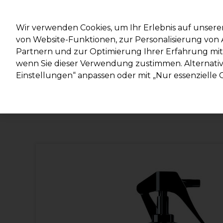
Mit d
Wir verwenden Cookies, um Ihr Erlebnis auf unsere
von Website-Funktionen, zur Personalisierung vo
Partnern und zur Optimierung Ihrer Erfahrung mit 
Marken
Deals
Haare
Elektrogeräte
Salonein
wenn Sie dieser Verwendung zustimmen. Alternativ 
Einstellungen“ anpassen oder mit „Nur essenzielle C
Lieferung und Lieferzeiten
– mehr erfahren