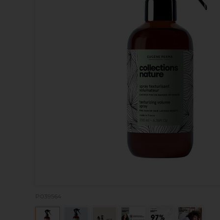
P039564