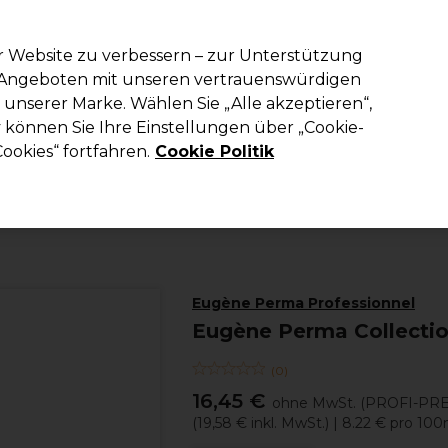
em Code PRO10 erhälst du 10% Rabatt auf deine erste Online Best
r Website zu verbessern – zur Unterstützung
n Angeboten mit unseren vertrauenswürdigen
Suchen
unserer Marke. Wählen Sie „Alle akzeptieren“,
richtung
Kosmetik
Herrenfriseur
Inspiration
Die Professional
können Sie Ihre Einstellungen über „Cookie-
ookies“ fortfahren.
Cookie Politik
Haare
Haarstyling
Haarspray und Schaumfestiger
Eugène Perma Professionnel
Eugène Perma Collecti
(
0
)
16,45 €
ohne MwSt.
(PROFI-PRE
(
19,58 €
inkl. MwSt.)
| 8.22 € pro 100