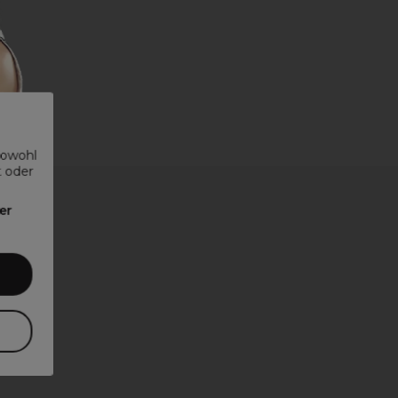
sowohl
t oder
er