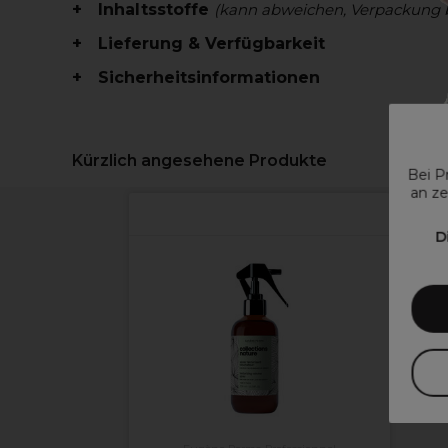
Inhaltsstoffe
(kann abweichen, Verpackung 
Lieferung & Verfügbarkeit
Sicherheitsinformationen
Kürzlich angesehene Produkte
Bei P
an ze
D