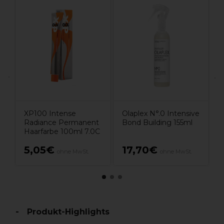
O
T
r
é
XP100 Intense
Olaplex N°.0 Intensive
Radiance Permanent
Bond Building 155ml
Haarfarbe 100ml 7.0C
5,05€
17,70€
ohne MwSt.
ohne MwSt.
Produkt-Highlights