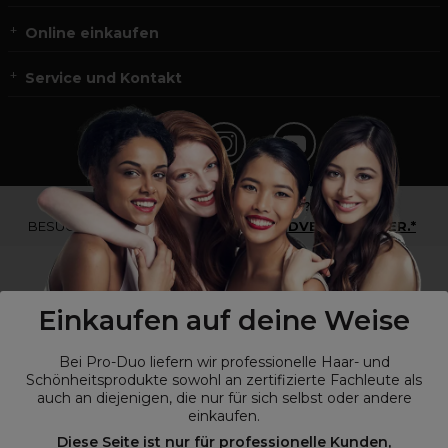
Online einkaufen
Service und Kontakt
*Du bist kein Profikunde?
BESUCHE
UNSERE WEBSEITE FÜR ENDVERBRAUCHER.*
Einkaufen auf deine Weise
Bei Pro-Duo liefern wir professionelle Haar- und
Schönheitsprodukte sowohl an zertifizierte Fachleute als
auch an diejenigen, die nur für sich selbst oder andere
einkaufen.
Diese Seite ist nur für professionelle Kunden,