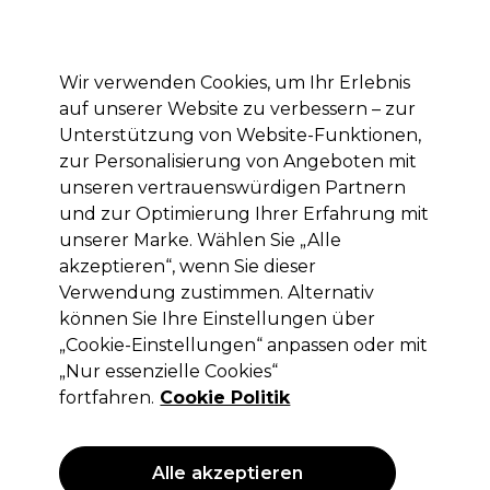
Mit dem Code PRO10 erhälst du 10% Rabatt auf deine erste Online Bestellung
Anmelden
Wir verwenden Cookies, um Ihr Erlebnis
auf unserer Website zu verbessern – zur
Marken
Deals
Haare
Elektrogeräte
Saloneinrichtung
Unterstützung von Website-Funktionen,
zur Personalisierung von Angeboten mit
Lieferung und Lieferzeiten
– mehr erfahren
unseren vertrauenswürdigen Partnern
und zur Optimierung Ihrer Erfahrung mit
unserer Marke. Wählen Sie „Alle
Olaplex
akzeptieren“, wenn Sie dieser
Olaplex N°.9 Bond Protector
Verwendung zustimmen. Alternativ
Pflegeserum 90 ml
können Sie Ihre Einstellungen über
„Cookie-Einstellungen“ anpassen oder mit
(
4
)
„Nur essenzielle Cookies“
17,70 €
ohne MwSt.
(PROFI-PREIS)
fortfahren.
Cookie Politik
(
21,06 €
inkl. MwSt.)
| 19.67 € pro 100ml
ANGEBOT
Alle akzeptieren