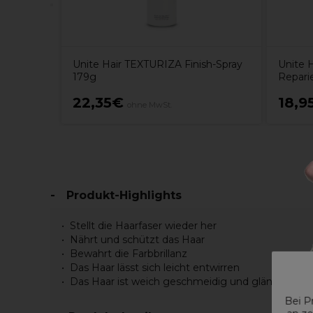
Unite Hair TEXTURIZA Finish-Spray
Unite 
179g
Repari
22,35€
18,9
ohne MwSt.
Produkt-Highlights
Stellt die Haarfaser wieder her
Nährt und schützt das Haar
Bewahrt die Farbbrillanz
Das Haar lässt sich leicht entwirren
Das Haar ist weich geschmeidig und glänzend o
Bei P