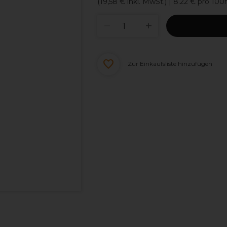
(
19,58 €
inkl. MwSt.)
| 8.22 € pro 100
Zur Einkaufsliste hinzufügen