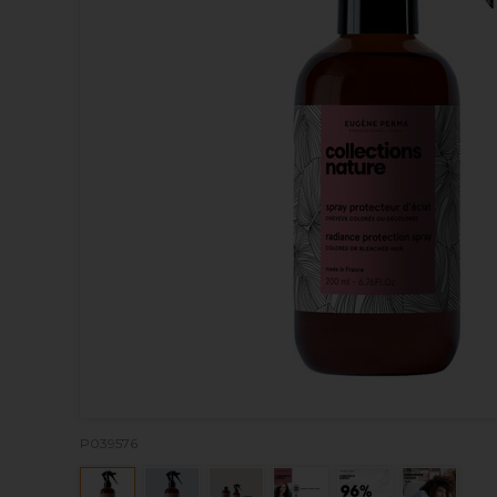
P039576