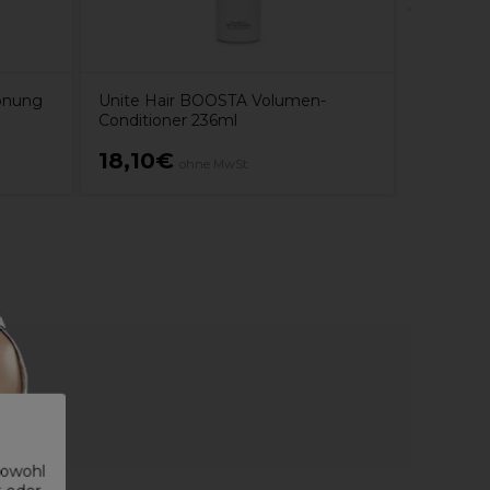
önung
Unite Hair BOOSTA Volumen-
Conditioner 236ml
18,10€
9,15€
ohne MwSt.
sowohl