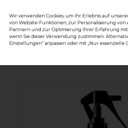
Mit d
Wir verwenden Cookies, um Ihr Erlebnis auf unsere
von Website-Funktionen, zur Personalisierung vo
Partnern und zur Optimierung Ihrer Erfahrung mit 
Marken
Deals
Haare
Elektrogeräte
Salonein
wenn Sie dieser Verwendung zustimmen. Alternativ 
Einstellungen“ anpassen oder mit „Nur essenzielle C
Lieferung und Lieferzeiten
– mehr erfahren