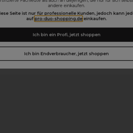
rtifizierte Fachleute als auch an diejenigen, die nur für sich selbs
andere einkaufen.
iese Seite ist nur für professionelle Kunden, jedoch kann jed
auf
pro-duo-shopping.de
einkaufen.
beachten)
Ich bin ein Profi, jetzt shoppen
Ich bin Endverbraucher, jetzt shoppen