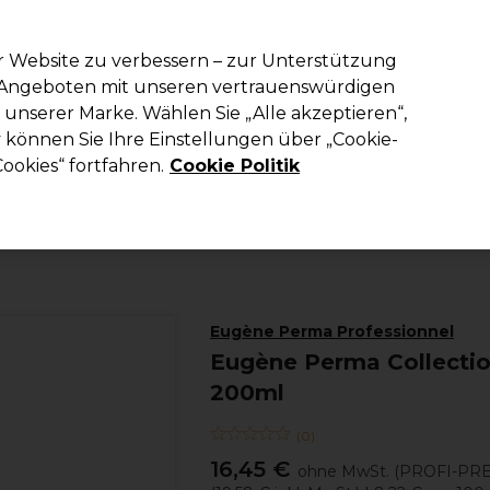
em Code PRO10 erhälst du 10% Rabatt auf deine erste Online Best
r Website zu verbessern – zur Unterstützung
n Angeboten mit unseren vertrauenswürdigen
Suchen
unserer Marke. Wählen Sie „Alle akzeptieren“,
richtung
Kosmetik
Herrenfriseur
Inspiration
Die Professional
können Sie Ihre Einstellungen über „Cookie-
ookies“ fortfahren.
Cookie Politik
Haare
Haarstyling
Haarspray und Schaumfestiger
Eugène Perma Professionnel
Eugène Perma Collectio
200ml
(
0
)
16,45 €
ohne MwSt.
(PROFI-PRE