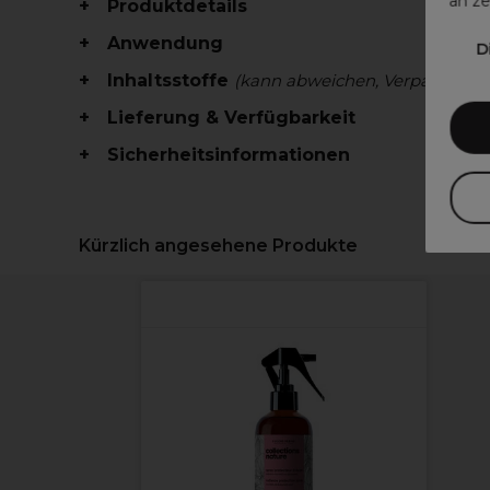
an ze
Produktdetails
Anwendung
D
Inhaltsstoffe
(kann abweichen, Verpackung 
Lieferung & Verfügbarkeit
Sicherheitsinformationen
Kürzlich angesehene Produkte