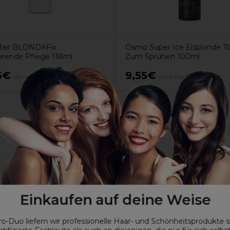
Hair BLONDAFix
Osmo Super Ice Eisblonde T
erende Pflege 118ml
Zum Sprühen 100ml
5€
9,55€
ohne MwSt.
ohne MwSt.
Einkaufen auf deine Weise
hne beschwert zu werden
ro-Duo liefern wir professionelle Haar- und Schönheitsprodukte 