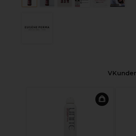
VKunden,
Ammoniak
nem