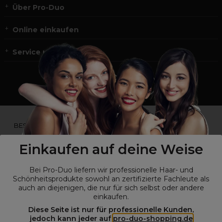
Über Pro-Duo
Online einkaufen
Service und Kontakt
*Du bist kein Profikunde?
BESUCHE
UNSERE WEBSEITE FÜR ENDVERBRAUCHER.*
Einkaufen auf deine Weise
Bei Pro-Duo liefern wir professionelle Haar- und
Schönheitsprodukte sowohl an zertifizierte Fachleute als
auch an diejenigen, die nur für sich selbst oder andere
einkaufen.
Diese Seite ist nur für professionelle Kunden,
jedoch kann jeder auf
pro-duo-shopping.de