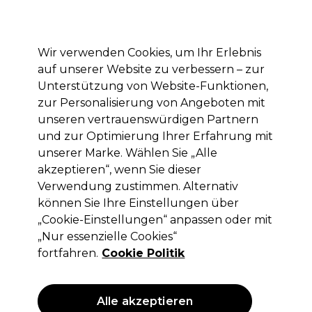
Mit dem Code PRO10 erhälst du 10% Rabatt auf deine erste Online Bestellung
Anmelden
Wir verwenden Cookies, um Ihr Erlebnis
auf unserer Website zu verbessern – zur
Marken
Deals
Haare
Elektrogeräte
Saloneinrichtung
Unterstützung von Website-Funktionen,
zur Personalisierung von Angeboten mit
Lieferung und Lieferzeiten
– mehr erfahren
unseren vertrauenswürdigen Partnern
und zur Optimierung Ihrer Erfahrung mit
Comair
Marken
unserer Marke. Wählen Sie „Alle
akzeptieren“, wenn Sie dieser
Comair
Verwendung zustimmen. Alternativ
können Sie Ihre Einstellungen über
„Cookie-Einstellungen“ anpassen oder mit
„Nur essenzielle Cookies“
Filters
fortfahren.
Cookie Politik
Sortieren nach:
Relevanz
Alle akzeptieren