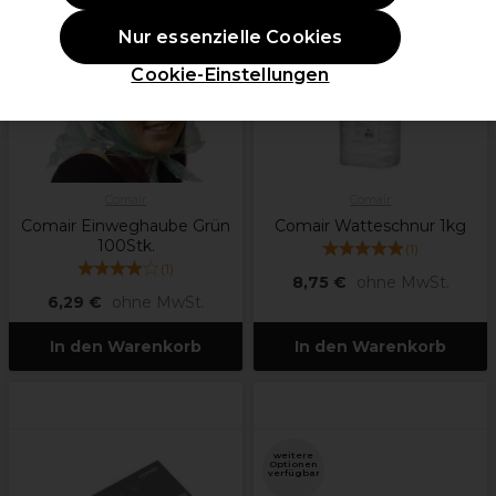
Nur essenzielle Cookies
Cookie-Einstellungen
Comair
Comair
Comair Einweghaube Grün
Comair Watteschnur 1kg
100Stk.
(
1
)
(
1
)
8,75 €
ohne MwSt.
6,29 €
ohne MwSt.
In den Warenkorb
In den Warenkorb
weitere
Optionen
verfügbar