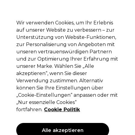
Mit dem Code PRO10 erhälst du 10% Rabatt auf deine erste Online Bestellung
Anmelden
Wir verwenden Cookies, um Ihr Erlebnis
auf unserer Website zu verbessern – zur
Marken
Deals
Haare
Elektrogeräte
Saloneinrichtung
Unterstützung von Website-Funktionen,
zur Personalisierung von Angeboten mit
Lieferung und Lieferzeiten
– mehr erfahren
unseren vertrauenswürdigen Partnern
und zur Optimierung Ihrer Erfahrung mit
unserer Marke. Wählen Sie „Alle
Comair
akzeptieren“, wenn Sie dieser
Comair Einweg-Umhänge glatt 100pcs
Verwendung zustimmen. Alternativ
können Sie Ihre Einstellungen über
(
0
)
„Cookie-Einstellungen“ anpassen oder mit
17,95 €
ohne MwSt.
(PROFI-PREIS)
„Nur essenzielle Cookies“
(
21,36 €
inkl. MwSt.)
fortfahren.
Cookie Politik
Alle akzeptieren