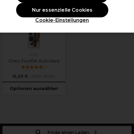
Nur essenzielle Cookies
weitere
Optionen
verfügbar
Cookie-Einstellungen
Checi
Checi Footfile Autoclave
(
1
)
15,29 €
ohne MwSt.
Optionen auswählen
Finde einen Laden