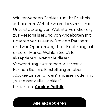
Mit dem Code PRO10 erhälst du 10% Rabatt auf deine erste Online Bestellung
Anmelden
Wir verwenden Cookies, um Ihr Erlebnis
auf unserer Website zu verbessern – zur
Marken
Deals
Haare
Elektrogeräte
Saloneinrichtung
Unterstützung von Website-Funktionen,
zur Personalisierung von Angeboten mit
Lieferung und Lieferzeiten
– mehr erfahren
unseren vertrauenswürdigen Partnern
und zur Optimierung Ihrer Erfahrung mit
Checi
Marken
unserer Marke. Wählen Sie „Alle
akzeptieren“, wenn Sie dieser
Checi
Verwendung zustimmen. Alternativ
können Sie Ihre Einstellungen über
„Cookie-Einstellungen“ anpassen oder mit
„Nur essenzielle Cookies“
Filters
fortfahren.
Cookie Politik
Sortieren nach:
Relevanz
Alle akzeptieren