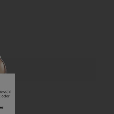
sowohl
t oder
er