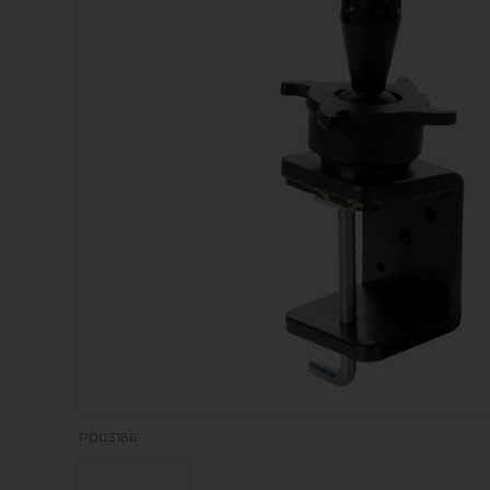
P003186