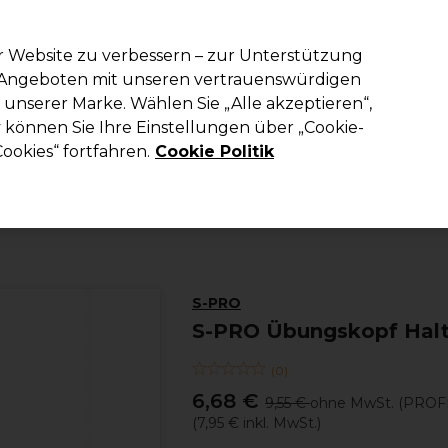
em Code PRO10 erhälst du 10% Rabatt auf deine erste Online Best
r Website zu verbessern – zur Unterstützung
n Angeboten mit unseren vertrauenswürdigen
Suchen
unserer Marke. Wählen Sie „Alle akzeptieren“,
richtung
Kosmetik
Herrenfriseur
Inspiration
Die Professional
können Sie Ihre Einstellungen über „Cookie-
ookies“ fortfahren.
Cookie Politik
Haare
Friseurausstattung
Übungsköpfe
S-PRO
S-PRO Übungskopf Halt
(
0
)
6,68 €
9,55 €
ohne MwSt.
(PROFI
(
7,95 €
inkl. MwSt.)