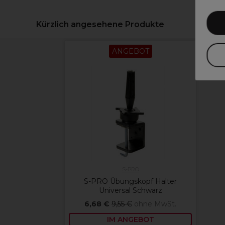
Kürzlich angesehene Produkte
ANGEBOT
S-PRO
S-PRO Übungskopf Halter
Universal Schwarz
6,68 €
9,55 €
ohne MwSt.
IM ANGEBOT