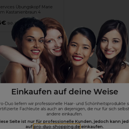
Services Übungskopf Marie
cm Kastanienbraun 4
6€
90,26€
ohne MwSt.
am Arbeitstisch / an der Arbeitsplatte
Einkaufen auf deine Weise
ro-Duo liefern wir professionelle Haar- und Schönheitsprodukte 
rtifizierte Fachleute als auch an diejenigen, die nur für sich selbs
andere einkaufen.
iese Seite ist nur für professionelle Kunden, jedoch kann jed
auf
pro-duo-shopping.de
einkaufen.