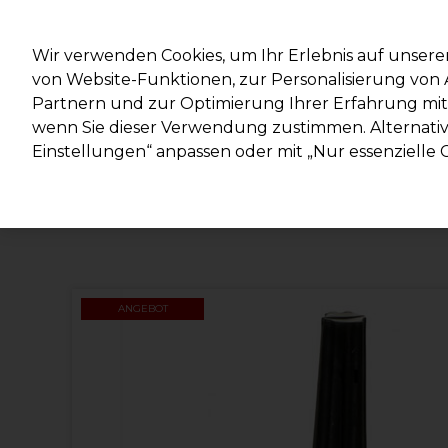
Mit d
Wir verwenden Cookies, um Ihr Erlebnis auf unsere
von Website-Funktionen, zur Personalisierung vo
Partnern und zur Optimierung Ihrer Erfahrung mit 
Marken
Deals
Haare
Elektrogeräte
Salonein
wenn Sie dieser Verwendung zustimmen. Alternativ 
Einstellungen“ anpassen oder mit „Nur essenzielle C
Lieferung und Lieferzeiten
– mehr erfahren
ANGEBOT