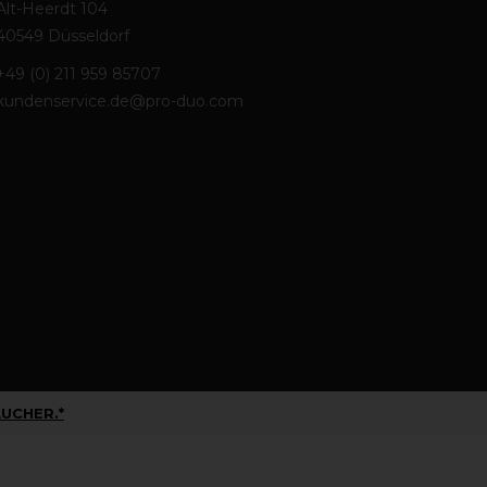
Alt-Heerdt 104
40549 Düsseldorf
+49 (0) 211 959 85707
kundenservice.de@pro-duo.com
UCHER.*