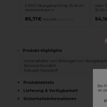
S-PRO Übungskopf Emily 35-45 cm
Salon 
Kastanienbraun 4
35-40 
85,71€
54,1
122,45€
ohne MwSt.
Produkt-Highlights
Universalhalter zum Befestigen von Übungsköpfen 
Benutzerfreundlich
Robuster Kunststoff
Produktdetails
Bei P
an ze
Lieferung & Verfügbarkeit
Sicherheitsinformationen
D