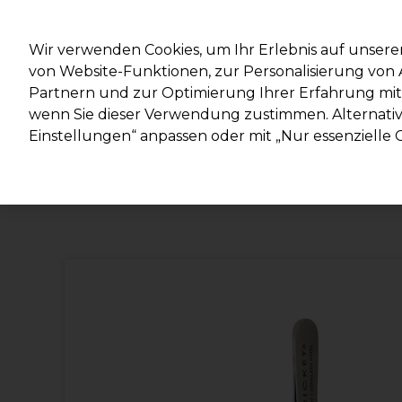
Mit d
Wir verwenden Cookies, um Ihr Erlebnis auf unsere
von Website-Funktionen, zur Personalisierung vo
Partnern und zur Optimierung Ihrer Erfahrung mit 
Marken
Deals
Haare
Elektrogeräte
Salonein
wenn Sie dieser Verwendung zustimmen. Alternativ 
Einstellungen“ anpassen oder mit „Nur essenzielle C
Lieferung und Lieferzeiten
– mehr erfahren