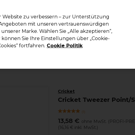
em Code PRO10 erhälst du 10% Rabatt auf deine erste Online Best
r Website zu verbessern – zur Unterstützung
n Angeboten mit unseren vertrauenswürdigen
Suchen
unserer Marke. Wählen Sie „Alle akzeptieren“,
richtung
Kosmetik
Herrenfriseur
Inspiration
Die Professional
können Sie Ihre Einstellungen über „Cookie-
ookies“ fortfahren.
Cookie Politik
Kosmetik
Haarentfernung
Zubehör
Cricket
Cricket Tweezer Point/S
(
1
)
13,58 €
ohne MwSt.
(PROFI-PRE
(
16,16 €
inkl. MwSt.)