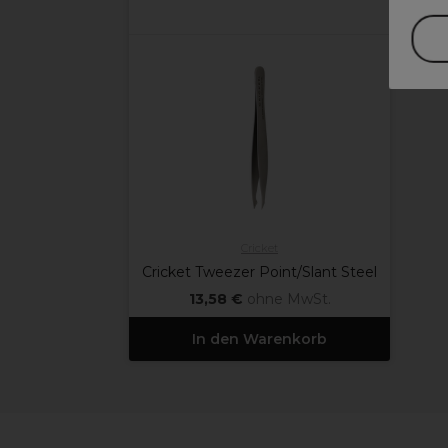
Cricket
Cricket Tweezer Point/Slant Steel
13,58 €
ohne MwSt.
In den Warenkorb