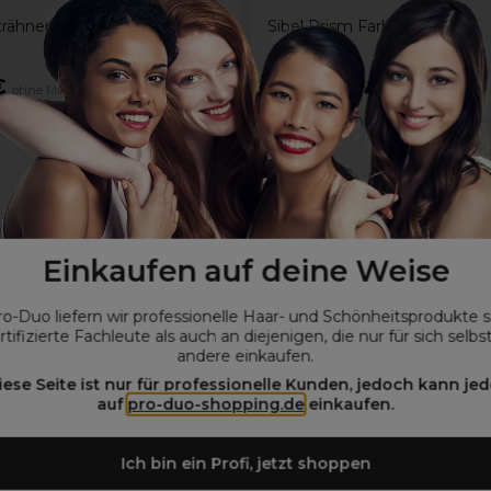
Strähnen-Nadel 0,6mm
Sibel Prism Farbquirls x 6
€
7,45€
ohne MwSt.
ohne MwSt.
Einkaufen auf deine Weise
ro-Duo liefern wir professionelle Haar- und Schönheitsprodukte 
rtifizierte Fachleute als auch an diejenigen, die nur für sich selbs
andere einkaufen.
iese Seite ist nur für professionelle Kunden, jedoch kann jed
auf
pro-duo-shopping.de
einkaufen.
Ich bin ein Profi, jetzt shoppen