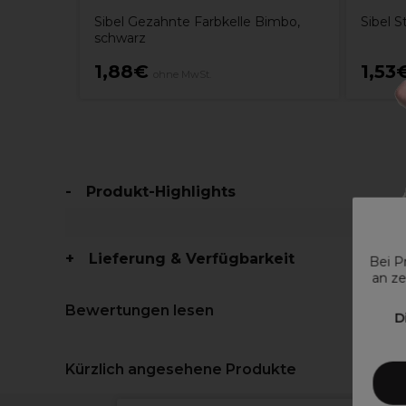
t &
Sibel Gezahnte Farbkelle Bimbo,
Sibel 
schwarz
1,88€
1,53
ohne MwSt.
Produkt-Highlights
Lieferung & Verfügbarkeit
Bei P
an ze
Bewertungen lesen
D
Kürzlich angesehene Produkte