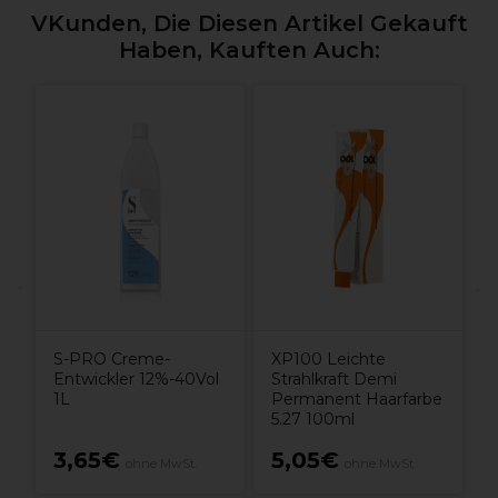
VKunden, Die Diesen Artikel Gekauft
Haben, Kauften Auch:
0
X
5
S-PRO Creme-
XP100 Leichte
Entwickler 12%-40Vol
Strahlkraft Demi
1L
Permanent Haarfarbe
5.27 100ml
3,65€
5,05€
ohne MwSt.
ohne MwSt.