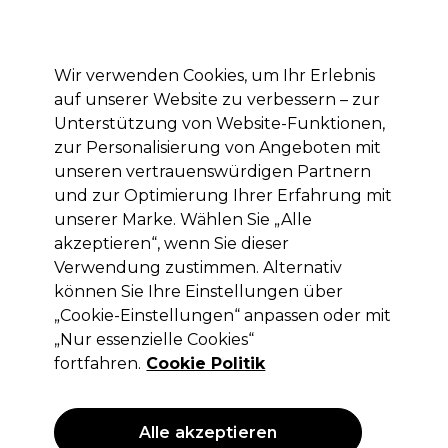
Mit dem Code PRO10 erhälst du 10% Rabatt auf deine erste Online Bestellung
Anmelden
Wir verwenden Cookies, um Ihr Erlebnis
auf unserer Website zu verbessern – zur
Marken
Deals
Haare
Elektrogeräte
Saloneinrichtung
Unterstützung von Website-Funktionen,
zur Personalisierung von Angeboten mit
Lieferung und Lieferzeiten
– mehr erfahren
unseren vertrauenswürdigen Partnern
und zur Optimierung Ihrer Erfahrung mit
unserer Marke. Wählen Sie „Alle
XP100
akzeptieren“, wenn Sie dieser
XP100 Intense Radiance Permanent
Verwendung zustimmen. Alternativ
Haarfarbe 100ml 10.12
können Sie Ihre Einstellungen über
„Cookie-Einstellungen“ anpassen oder mit
(
380
)
„Nur essenzielle Cookies“
5,05 €
ohne MwSt.
(PROFI-PREIS)
fortfahren.
Cookie Politik
(
6,01 €
inkl. MwSt.)
| 5.05 € pro 100ml
ANGEBOT
Alle akzeptieren