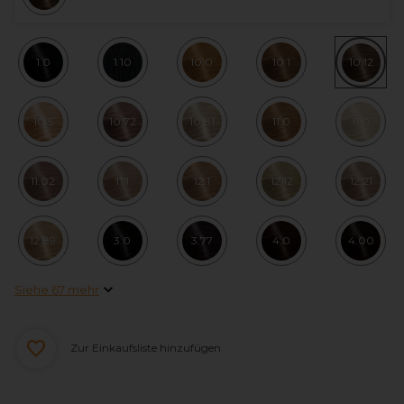
1.0
1.10
10.0
10.1
10.12
10.5
10.72
10.81
11.0
11.0
11.02
11.1
12.1
12.12
12.21
12.89
3.0
3.77
4.0
4.00
Siehe 67 mehr
Zur Einkaufsliste hinzufügen